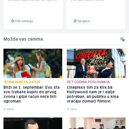
Više lokacija
Sarajevo
Možda vas zanima
JEDNA ADRESA ZA SVE
PET GODINA POSLOVANJA
Bliži se 1. septembar: Evo šta
Cineplexx tim za Klix.ba:
sve trebate kupiti do prvog
Hollywood nam je i dalje
zvona i gdje račun neće biti
potreban, ali publiku u kina
ogroman
vraćaju domaći filmovi
4 sata
4 sata