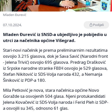
Mladen Đurević
07.10.2024.
Podijeli
Mladen Đurević iz SNSD-a ubjedljivo je pobijedio u
utrci za načelnika općine Višegrad.
Stari-novi načelnik je prema preliminarnim rezultatima
osvojio 3.215 glasova, dok je Sava Savić (Narodni front
- Jelena Trivić) osvojio 695 glasova. Predrag Drašković
iz Srpske narodne stranke FBIH osvojio je 529 glasova,
Stefan Nikitović iz SDS-Volja naroda 432, a Nemanja
Šiniković iz PDP-a 180.
Mila Petković je nova, stara načelnica općine Novo
Goražde sa osvojenih 504 glasa. Njeni protukandidati
Jelena Kovačević iz SDS-Volja naroda i Ferid Pleh iz SDP-
a osvojili su 345, odnosno 61 glas.