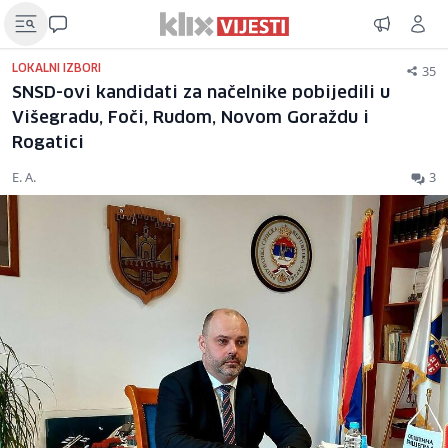
35
LOKALNI IZBORI
SNSD-ovi kandidati za načelnike pobijedili u
Višegradu, Foči, Rudom, Novom Goraždu i
Rogatici
E. A.
3