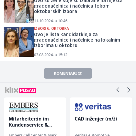
Ovo su žene koje su izabrane na mjesta
gradonačelnica i načelnica tokom
oktobarskih izbora
11.10.2024. u 10:46
IZBORI 6. OKTOBRA
Ovo je lista kandidatkinja za
gradonačelnice i načelnice na lokalnim
izborima u oktobru
03.08.2024. u 15:12
KOMENTARI (3)
Mitarbeiter:in im
CAD inženjer (m/ž)
Kundenservice &
Support (m/w/d)
Embers Call Center & Marketing
Veritas Automotive