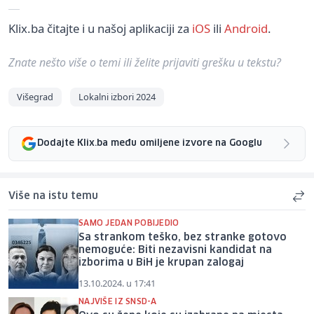
Klix.ba čitajte i u našoj aplikaciji za
iOS
ili
Android
.
Znate nešto više o temi ili želite prijaviti grešku u tekstu?
Višegrad
Lokalni izbori 2024
Dodajte Klix.ba među omiljene izvore na Googlu
Više na istu temu
SAMO JEDAN POBIJEDIO
Sa strankom teško, bez stranke gotovo
nemoguće: Biti nezavisni kandidat na
izborima u BiH je krupan zalogaj
13.10.2024. u 17:41
NAJVIŠE IZ SNSD-A