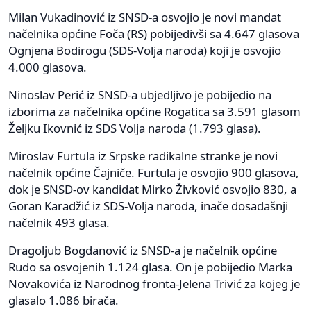
Milan Vukadinović iz SNSD-a osvojio je novi mandat
načelnika općine Foča (RS) pobijedivši sa 4.647 glasova
Ognjena Bodirogu (SDS-Volja naroda) koji je osvojio
4.000 glasova.
Ninoslav Perić iz SNSD-a ubjedljivo je pobijedio na
izborima za načelnika općine Rogatica sa 3.591 glasom
Željku Ikovnić iz SDS Volja naroda (1.793 glasa).
Miroslav Furtula iz Srpske radikalne stranke je novi
načelnik općine Čajniče. Furtula je osvojio 900 glasova,
dok je SNSD-ov kandidat Mirko Živković osvojio 830, a
Goran Karadžić iz SDS-Volja naroda, inače dosadašnji
načelnik 493 glasa.
Dragoljub Bogdanović iz SNSD-a je načelnik općine
Rudo sa osvojenih 1.124 glasa. On je pobijedio Marka
Novakovića iz Narodnog fronta-Jelena Trivić za kojeg je
glasalo 1.086 birača.