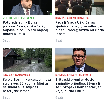
ZELJKOVIĆ OTVORENO
KRAJIŠKA DEMOKRATIJA
Potpredsjednik Borca
Pada li Vlada USK: Danas
prozvao "sarajevsku čaršiju":
sjednica na kojoj se odlučuje
Najviše ih boli to što najbolji
o padu trećeg saziva od Općih
dolazi iz RS-a
izbora
5 sati
1 sat
IMA 20 STANOVNIKA
KOMBINACIJA EU I NATO-A
Selo u Bosni i Hercegovini bez
Britanski premijer dobio
struje već 30 godina: Mještani
zanimljiv prijedlog: Stvara li
se snalaze uz svijeće i
se "Evropska konfederacija" u
baterijske lampe
kojoj bi bila i BiH?
8 sati
9 sati