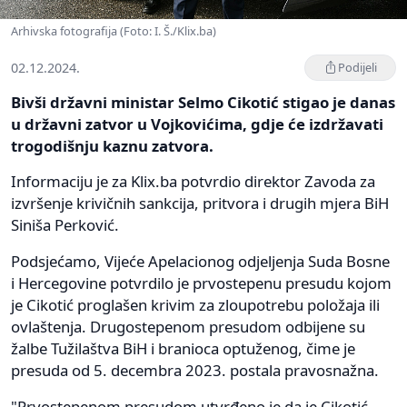
Arhivska fotografija (Foto: I. Š./Klix.ba)
02.12.2024.
Podijeli
Bivši državni ministar Selmo Cikotić stigao je danas
u državni zatvor u Vojkovićima, gdje će izdržavati
trogodišnju kaznu zatvora.
Informaciju je za Klix.ba potvrdio direktor Zavoda za
izvršenje krivičnih sankcija, pritvora i drugih mjera BiH
Siniša Perković.
Podsjećamo, Vijeće Apelacionog odjeljenja Suda Bosne
i Hercegovine potvrdilo je prvostepenu presudu kojom
je Cikotić proglašen krivim za zloupotrebu položaja ili
ovlaštenja. Drugostepenom presudom odbijene su
žalbe Tužilaštva BiH i branioca optuženog, čime je
presuda od 5. decembra 2023. postala pravosnažna.
"Prvostepenom presudom utvrđeno je da je Cikotić,