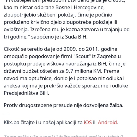
kao ministar odbrane Bosne i Hercegovine,
zloupotrijebio službeni položaj, čime je počinio
produženo krivično djelo zloupotreba položaja ili
ovlaštenja. Izrečena mu je kazna zatvora u trajanju od
tri godine," saopćeno je iz Suda BiH.
Cikotić se teretio da je od 2009. do 2011. godine
omogućio pogodovanje firmi "Scout" iz Zagreba u
postupku prodaje viškova naoružanja iz BiH, čime je
državni budžet oštećen za 9,7 miliona KM. Prema
navodima optužnice, donio je i potpisao niz odluka i
aneksa kojima je prekršio važeće sporazume i odluke
Predsjedništva BiH.
Protiv drugostepene presude nije dozvoljena žalba.
Klix.ba čitajte i u našoj aplikaciji za
iOS
ili
Android
.
Znate nešto više o temi ili želite prijaviti grešku u tekstu?