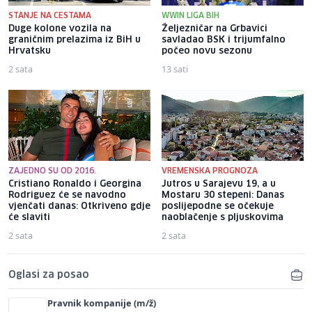
STANJE NA CESTAMA
WWIN LIGA BIH
Duge kolone vozila na
Željezničar na Grbavici
graničnim prelazima iz BiH u
savladao BSK i trijumfalno
Hrvatsku
počeo novu sezonu
2 sata
13 sati
ZAJEDNO SU OD 2016.
VREMENSKA PROGNOZA
Cristiano Ronaldo i Georgina
Jutros u Sarajevu 19, a u
Rodriguez će se navodno
Mostaru 30 stepeni: Danas
vjenčati danas: Otkriveno gdje
poslijepodne se očekuje
će slaviti
naoblačenje s pljuskovima
2 sata
2 sata
Oglasi za posao
Pravnik kompanije (m/ž)