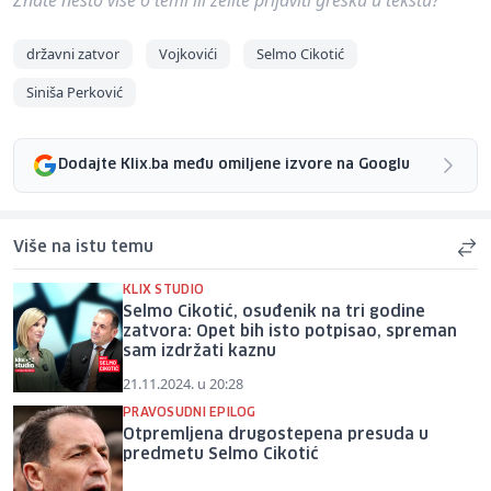
državni zatvor
Vojkovići
Selmo Cikotić
Siniša Perković
Dodajte Klix.ba među omiljene izvore na Googlu
Više na istu temu
KLIX STUDIO
Selmo Cikotić, osuđenik na tri godine
zatvora: Opet bih isto potpisao, spreman
sam izdržati kaznu
21.11.2024. u 20:28
PRAVOSUDNI EPILOG
Otpremljena drugostepena presuda u
predmetu Selmo Cikotić