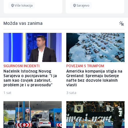
Više lokacija
Sarajevo
Možda vas zanima
SIGURNOSNI INCIDENTI
POVEZANI S TRUMPOM
Načelnik Istočnog Novog
Američka kompanija stigla na
Sarajeva o pucnjavama: "I ja
Grenland: Spremaju bušenje
sam kao čovjek zabrinut,
nafte bez dozvole lokalnih
problem je i u pravosuđu"
vlasti
1 sat
3 sata