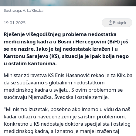
Ilustracija: A. L./Klix.ba
19.01.2025.
Podijeli
Rješenje višegodišnjeg problema nedostatka
medicinskog kadra u Bosni i Hercegovini (BiH) još
se ne nazire. Iako je taj nedostatak izražen i u
Kantonu Sarajevo (KS), situacija je ipak bolja nego
u ostalim kantonima.
Ministar zdravstva KS Enis Hasanović rekao je za Klix.ba
da se suočavamo s globalnim nedostatkom
medicinskog kadra u svijetu. S ovim problemom se
suočavaju Njemačka, Švedska i ostale zemlje.
"Mi nismo izuzetak, posebno ako imamo u vidu da naš
kadar odlazi u navedene zemlje sa istim problemom.
Konkretno u KS nedostaje doktora specijalista i ostalog
medicinskog kadra, ali znatno je manje izražen taj