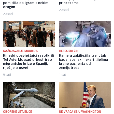
pomislila da igram s nekim
princezama
drugim
20 sati
20 sati
KAŽNJAVANJE MADRIDA
HEROJSKI ČIN
Kineski obavještajci razotkrili
Kamera zabilježila trenutak
Tel Aviv: Mossad orkestrirao
kada japanski ljekari tijelima
migrantsku krizu u Španiji,
brane pacijenta od
riječ je o osveti
zemljotresa
9 sati
1 sat
OBORENE LETJELICE
NE VRAĆA SE U WASHINGTON