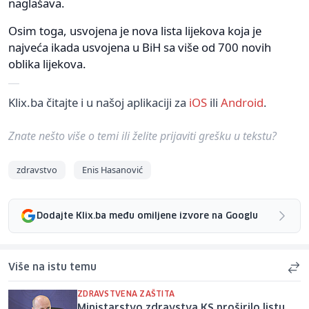
naglašava.
Osim toga, usvojena je nova lista lijekova koja je
najveća ikada usvojena u BiH sa više od 700 novih
oblika lijekova.
Klix.ba čitajte i u našoj aplikaciji za
iOS
ili
Android
.
Znate nešto više o temi ili želite prijaviti grešku u tekstu?
zdravstvo
Enis Hasanović
Dodajte Klix.ba među omiljene izvore na Googlu
Više na istu temu
ZDRAVSTVENA ZAŠTITA
Ministarstvo zdravstva KS proširilo listu