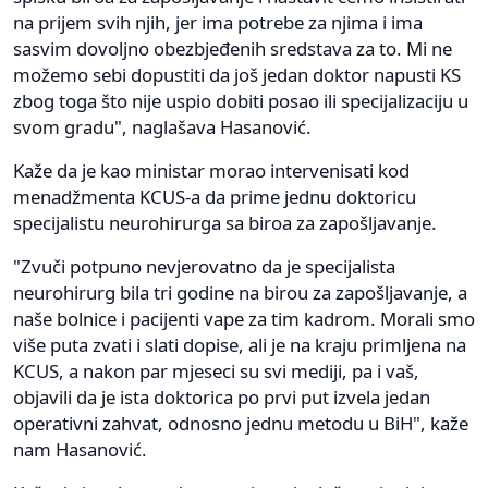
na prijem svih njih, jer ima potrebe za njima i ima
sasvim dovoljno obezbjeđenih sredstava za to. Mi ne
možemo sebi dopustiti da još jedan doktor napusti KS
zbog toga što nije uspio dobiti posao ili specijalizaciju u
svom gradu", naglašava Hasanović.
Kaže da je kao ministar morao intervenisati kod
menadžmenta KCUS-a da prime jednu doktoricu
specijalistu neurohirurga sa biroa za zapošljavanje.
"Zvuči potpuno nevjerovatno da je specijalista
neurohirurg bila tri godine na birou za zapošljavanje, a
naše bolnice i pacijenti vape za tim kadrom. Morali smo
više puta zvati i slati dopise, ali je na kraju primljena na
KCUS, a nakon par mjeseci su svi mediji, pa i vaš,
objavili da je ista doktorica po prvi put izvela jedan
operativni zahvat, odnosno jednu metodu u BiH", kaže
nam Hasanović.