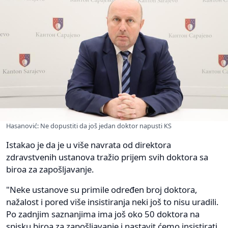
Hasanović: Ne dopustiti da još jedan doktor napusti KS
Istakao je da je u više navrata od direktora
zdravstvenih ustanova tražio prijem svih doktora sa
biroa za zapošljavanje.
"Neke ustanove su primile određen broj doktora,
nažalost i pored više insistiranja neki još to nisu uradili.
Po zadnjim saznanjima ima još oko 50 doktora na
spisku biroa za zapošljavanje i nastavit ćemo insistirati