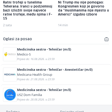
Ratni trofeji u tunelima
Ni Trump mu nije pomogao:
Teherana: Iranci u podzemnoj
Kongresmen koji je govorio
bazi izložili svoje najveće
da "muslimanima nije mjesto u
ratne trofeje, među njima i F-
Americi" izgubio izbore
15
2 sata
14 min
Oglasi za posao
Medicinska sestra - Tehničar (m/ž)
Medico-S
Prijava do: 16.08.2026. u 23:59
Medicinska sestra - Tehničar - Anestetičar (m/ž)
Medicana Health Group
Prijava do: 21.08.2026. u 23:59
Medicinska sestra - Tehničar (m/ž)
USZ Dom Familia
Prijava do: 28.08.2026. u 23:59
Početna
Dojavite vijest