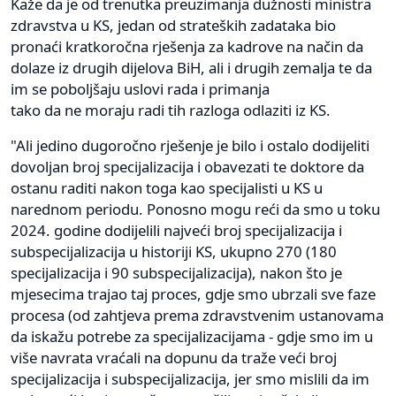
Kaže da je od trenutka preuzimanja dužnosti ministra
zdravstva u KS, jedan od strateških zadataka bio
pronaći kratkoročna rješenja za kadrove na način da
dolaze iz drugih dijelova BiH, ali i drugih zemalja te da
im se poboljšaju uslovi rada i primanja
tako da ne moraju radi tih razloga odlaziti iz KS.
"Ali jedino dugoročno rješenje je bilo i ostalo dodijeliti
dovoljan broj specijalizacija i obavezati te doktore da
ostanu raditi nakon toga kao specijalisti u KS u
narednom periodu. Ponosno mogu reći da smo u toku
2024. godine dodijelili najveći broj specijalizacija i
subspecijalizacija u historiji KS, ukupno 270 (180
specijalizacija i 90 subspecijalizacija), nakon što je
mjesecima trajao taj proces, gdje smo ubrzali sve faze
procesa (od zahtjeva prema zdravstvenim ustanovama
da iskažu potrebe za specijalizacijama - gdje smo im u
više navrata vraćali na dopunu da traže veći broj
specijalizacija i subspecijalizacija, jer smo mislili da im