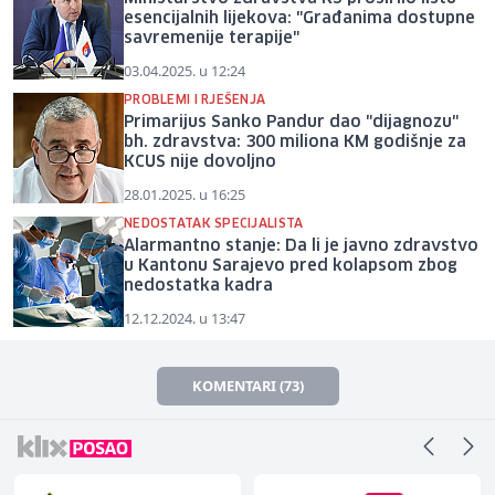
esencijalnih lijekova: "Građanima dostupne
savremenije terapije"
03.04.2025. u 12:24
PROBLEMI I RJEŠENJA
Primarijus Sanko Pandur dao "dijagnozu"
bh. zdravstva: 300 miliona KM godišnje za
KCUS nije dovoljno
28.01.2025. u 16:25
NEDOSTATAK SPECIJALISTA
Alarmantno stanje: Da li je javno zdravstvo
u Kantonu Sarajevo pred kolapsom zbog
nedostatka kadra
12.12.2024. u 13:47
KOMENTARI (73)