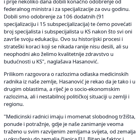
i prije nekoliko dana dobili konačno odobrenje od
federalnog ministra i za specijalizacije za ovu godinu.
Dobili smo odobrenje za 106 dodatnih (91
specijalizaciju i 15 subspecijalizacija) te ćemo povećati
broj specijalista i subspecijalista u KS nakon što svi oni
završe svoju edukaciju. Ovo su historijski procesi i
strateški koraci koji se nikada ranije nisu desili, ali su
neophodni ako želimo kvalitetnije zdravstvo u
budućnosti u KS", naglašava Hasanović.
Prilikom razgovora o razlozima odlaska medicinskih
radnika iz naše zemlje, Hasanović je rekao da je tako i u
drugim oblastima, a riječ je o socio-ekonomskim
razlozima, ali i nestabilnoj političkoj situaciji u zemlji i
regionu.
"Medicinski radnici imaju i momenat slobodnog tržišta,
ponude i potražnje, gdje je naše zanimanje veoma
traženo u svim razvijenim zemljama svijeta, od zemalja
u okruženju do zemalja članica EU. Bitan je faktor i