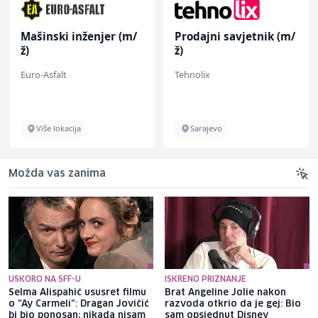
Mašinski inženjer (m/
Prodajni savjetnik (m/
ž)
ž)
Euro-Asfalt
Tehnolix
Više lokacija
Sarajevo
Možda vas zanima
USKORO NA SFF-U
ISKRENO PRIZNANJE
Selma Alispahić ususret filmu
Brat Angeline Jolie nakon
o "Ay Carmeli": Dragan Jovičić
razvoda otkrio da je gej: Bio
bi bio ponosan; nikada nisam
sam opsjednut Disney