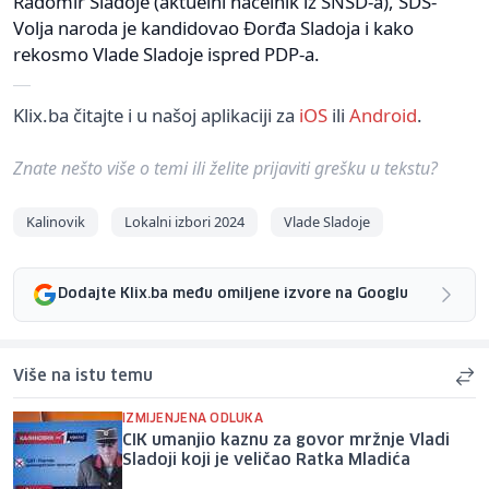
Radomir Sladoje (aktuelni načelnik iz SNSD-a), SDS-
Volja naroda je kandidovao Đorđa Sladoja i kako
rekosmo Vlade Sladoje ispred PDP-a.
Klix.ba čitajte i u našoj aplikaciji za
iOS
ili
Android
.
Znate nešto više o temi ili želite prijaviti grešku u tekstu?
Kalinovik
Lokalni izbori 2024
Vlade Sladoje
Dodajte Klix.ba među omiljene izvore na Googlu
Više na istu temu
IZMIJENJENA ODLUKA
CIK umanjio kaznu za govor mržnje Vladi
Sladoji koji je veličao Ratka Mladića