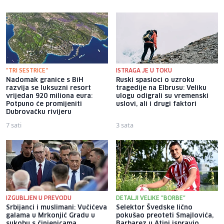
"TRI SESTRICE"
ISTRAGA JE U TOKU
Nadomak granice s BiH
Ruski spasioci o uzroku
razvija se luksuzni resort
tragedije na Elbrusu: Veliku
vrijedan 920 miliona eura:
ulogu odigrali su vremenski
Potpuno će promijeniti
uslovi, ali i drugi faktori
Dubrovačku rivijeru
7 sati
3 sata
IZGUBLJEN U PREVODU
DETALJI VELIKE "BORBE"
Srbijanci i muslimani: Vučićeva
Selektor Švedske lično
galama u Mrkonjić Gradu u
pokušao preoteti Smajlovića,
sukobu s činjenicama
Barbarez u Atini ispravio