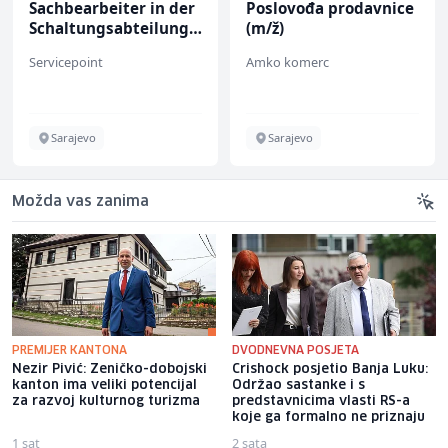
Sachbearbeiter in der
Poslovođa prodavnice
Schaltungsabteilung
(m/ž)
(m/w)
Servicepoint
Amko komerc
Sarajevo
Sarajevo
Možda vas zanima
PREMIJER KANTONA
DVODNEVNA POSJETA
Nezir Pivić: Zeničko-dobojski
Crishock posjetio Banja Luku:
kanton ima veliki potencijal
Održao sastanke i s
za razvoj kulturnog turizma
predstavnicima vlasti RS-a
koje ga formalno ne priznaju
1 sat
2 sata