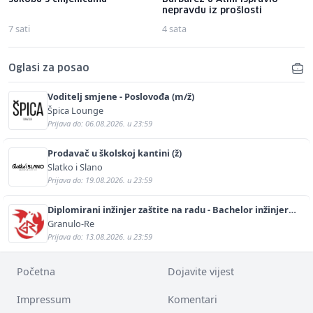
nepravdu iz prošlosti
7 sati
4 sata
Oglasi za posao
Voditelj smjene - Poslovođa (m/ž)
Špica Lounge
Prijava do: 06.08.2026. u 23:59
Prodavač u školskoj kantini (ž)
Slatko i Slano
Prijava do: 19.08.2026. u 23:59
Diplomirani inžinjer zaštite na radu - Bachelor inžinjer
sigurnosti i pomoći (m/ž)
Granulo-Re
Prijava do: 13.08.2026. u 23:59
Početna
Dojavite vijest
Impressum
Komentari