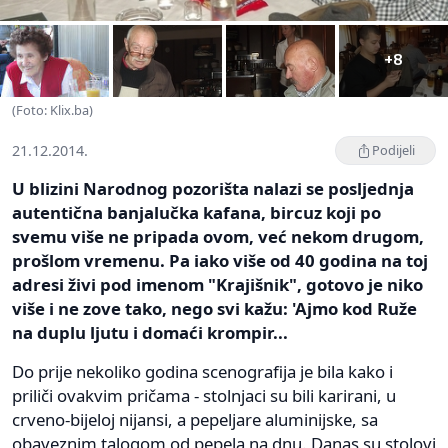
+8
(Foto: Klix.ba)
21.12.2014.
Podijeli
U blizini Narodnog pozorišta nalazi se posljednja
autentična banjalučka kafana, bircuz koji po
svemu više ne pripada ovom, već nekom drugom,
prošlom vremenu. Pa iako više od 40 godina na toj
adresi živi pod imenom "Krajišnik", gotovo je niko
više i ne zove tako, nego svi kažu: 'Ajmo kod Ruže
na duplu ljutu i domaći krompir...
Do prije nekoliko godina scenografija je bila kako i
priliči ovakvim pričama - stolnjaci su bili karirani, u
crveno-bijeloj nijansi, a pepeljare aluminijske, sa
obaveznim talogom od pepela na dnu. Danas su stolovi