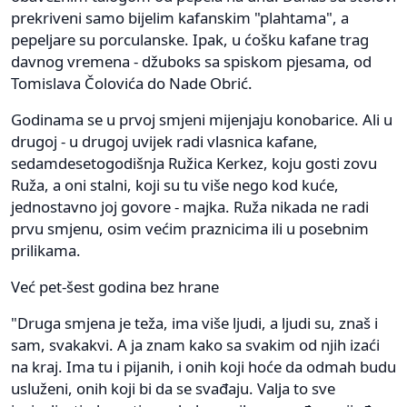
prekriveni samo bijelim kafanskim "plahtama", a
pepeljare su porculanske. Ipak, u ćošku kafane trag
davnog vremena - džuboks sa spiskom pjesama, od
Tomislava Čolovića do Nade Obrić.
Godinama se u prvoj smjeni mijenjaju konobarice. Ali u
drugoj - u drugoj uvijek radi vlasnica kafane,
sedamdesetogodišnja Ružica Kerkez, koju gosti zovu
Ruža, a oni stalni, koji su tu više nego kod kuće,
jednostavno joj govore - majka. Ruža nikada ne radi
prvu smjenu, osim većim praznicima ili u posebnim
prilikama.
Već pet-šest godina bez hrane
"Druga smjena je teža, ima više ljudi, a ljudi su, znaš i
sam, svakakvi. A ja znam kako sa svakim od njih izaći
na kraj. Ima tu i pijanih, i onih koji hoće da odmah budu
usluženi, onih koji bi da se svađaju. Valja to sve