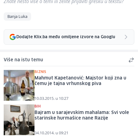
Znate nešto više o temi ili želite prijaviti grešku u tekstu?
Banja Luka
Dodajte Klix.ba među omiljene izvore na Googlu
Više na istu temu
BIZNIS
Mahmut Kapetanović: Majstor koji zna u
čemu je tajna vrhunskog piva
10.03.2015. u 10:27
BIH
Bajram u sarajevskim mahalama: Svi vole
starinske hurmašice nane Razije
04.10.2014. u 09:21