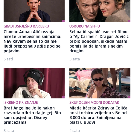
GRADI USPJEŠNU KARIJERU
USKORO NA SFF-U
Glumac Adnan Alić osvaja
Selma Alispahić ususret filmu
mreže urnebesnim snimcima:
o "Ay Carmeli": Dragan Jovičić
Navikavam se na to da me
bi bio ponosan; nikada nisam
ljudi prepoznaju gdje god se
pomislila da igram s nekim
pojavim
drugim
5 sati
3 sata
ISKRENO PRIZNANJE
SKUPOCJEN MODNI DODATAK
Brat Angeline Jolie nakon
Mlađa kćerka Zdravka Čolića
razvoda otkrio da je gej: Bio
nosi torbicu vrijednu više od
sam opsjednut Disney
3.000 dolara: Snimljena na
princezama
plaži u Budvi
3 sata
4 sata