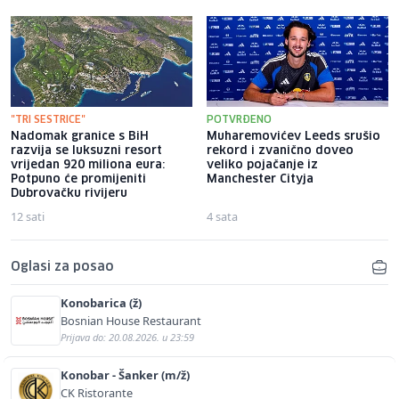
"TRI SESTRICE"
POTVRĐENO
Nadomak granice s BiH
Muharemovićev Leeds srušio
razvija se luksuzni resort
rekord i zvanično doveo
vrijedan 920 miliona eura:
veliko pojačanje iz
Potpuno će promijeniti
Manchester Cityja
Dubrovačku rivijeru
12 sati
4 sata
Oglasi za posao
Konobarica (ž)
Bosnian House Restaurant
Prijava do: 20.08.2026. u 23:59
Konobar - Šanker (m/ž)
CK Ristorante