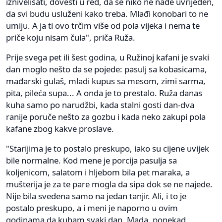
iznivelisati, dovesti u red, da se niko ne nađe uvrijeđen,
da svi budu usluženi kako treba. Mlađi konobari to ne
umiju. A ja ti ovo trčim više od pola vijeka i nema te
priče koju nisam čula", priča Ruža.
Prije svega pet ili šest godina, u Ružinoj kafani je svaki
dan moglo nešto da se pojede: pasulj sa kobasicama,
mađarski gulaš, mladi kupus sa mesom, zimi sarma,
pita, pileća supa... A onda je to prestalo. Ruža danas
kuha samo po narudžbi, kada stalni gosti dan-dva
ranije poruče nešto za gozbu i kada neko zakupi pola
kafane zbog kakve proslave.
"Starijima je to postalo preskupo, iako su cijene uvijek
bile normalne. Kod mene je porcija pasulja sa
koljenicom, salatom i hljebom bila pet maraka, a
mušterija je za te pare mogla da sipa dok se ne najede.
Nije bila svedena samo na jedan tanjir. Ali, i to je
postalo preskupo, a i meni je naporno u ovim
godinama da kuham svaki dan. Mada, ponekad