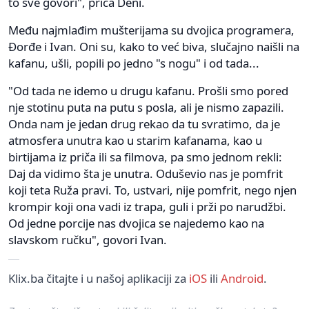
to sve govori", priča Deni.
Među najmlađim mušterijama su dvojica programera,
Đorđe i Ivan. Oni su, kako to već biva, slučajno naišli na
kafanu, ušli, popili po jedno "s nogu" i od tada...
"Od tada ne idemo u drugu kafanu. Prošli smo pored
nje stotinu puta na putu s posla, ali je nismo zapazili.
Onda nam je jedan drug rekao da tu svratimo, da je
atmosfera unutra kao u starim kafanama, kao u
birtijama iz priča ili sa filmova, pa smo jednom rekli:
Daj da vidimo šta je unutra. Oduševio nas je pomfrit
koji teta Ruža pravi. To, ustvari, nije pomfrit, nego njen
krompir koji ona vadi iz trapa, guli i prži po narudžbi.
Od jedne porcije nas dvojica se najedemo kao na
slavskom ručku", govori Ivan.
Klix.ba čitajte i u našoj aplikaciji za
iOS
ili
Android
.