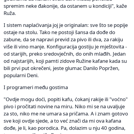
spremim neke đakonije, da ostanem u kondiciji", kaže
Ruža.
I sistem naplaćivanja joj je originalan: sve što se popije
ostaje na stolu. Tako ne postoji šansa da dođe do
zabune, da se napravi previd za pivo ili dva, za rakiju
više ili vino manje. Konfiguracija gostiju je mještovita -
od starijih, preko sredovječnih, do onih mlađih. Jedan
od najstarijih, koji pamti zidove Ružine kafane kada su
bili prvi put okrečeni, jeste glumac Danilo Popržen,
popularni Deni.
I programeri među gostima
"Ovdje mogu doći, popiti kafu, ćokanj rakije ili "voćno"
pivo i pročitati novine na miru. Niko mi se na uvaljuje
za sto, niko me ne umara sa pričama. A i znam gotovo
sve koji ovdje sjede, a to već znači da mi ova kafana
dođe, je li, kao porodica. Pa, dolazim u nju 40 godina,