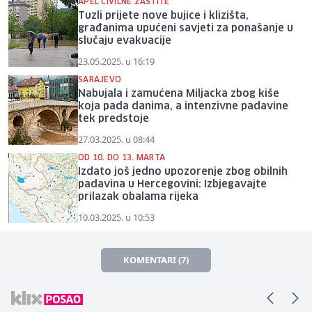
APEL CIVILNE ZAŠTITE
Tuzli prijete nove bujice i klizišta,
građanima upućeni savjeti za ponašanje u
slučaju evakuacije
23.05.2025. u 16:19
SARAJEVO
Nabujala i zamućena Miljacka zbog kiše
koja pada danima, a intenzivne padavine
tek predstoje
27.03.2025. u 08:44
OD 10. DO 13. MARTA
Izdato još jedno upozorenje zbog obilnih
padavina u Hercegovini: Izbjegavajte
prilazak obalama rijeka
10.03.2025. u 10:53
KOMENTARI (7)