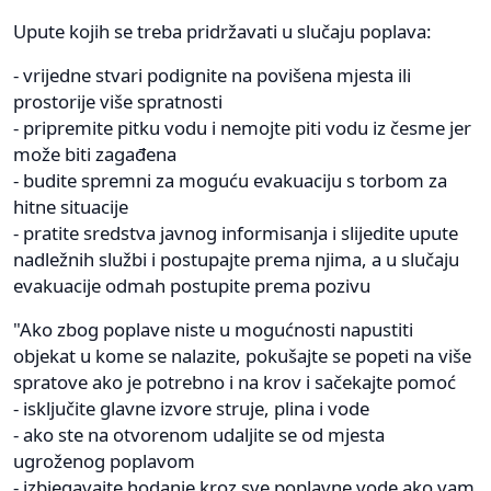
Upute kojih se treba pridržavati u slučaju poplava:
- vrijedne stvari podignite na povišena mjesta ili
prostorije više spratnosti
- pripremite pitku vodu i nemojte piti vodu iz česme jer
može biti zagađena
- budite spremni za moguću evakuaciju s torbom za
hitne situacije
- pratite sredstva javnog informisanja i slijedite upute
nadležnih službi i postupajte prema njima, a u slučaju
evakuacije odmah postupite prema pozivu
"Ako zbog poplave niste u mogućnosti napustiti
objekat u kome se nalazite, pokušajte se popeti na više
spratove ako je potrebno i na krov i sačekajte pomoć
- isključite glavne izvore struje, plina i vode
- ako ste na otvorenom udaljite se od mjesta
ugroženog poplavom
- izbjegavajte hodanje kroz sve poplavne vode ako vam