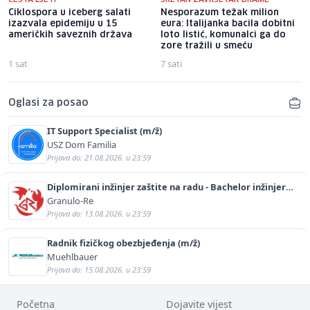
Ciklospora u iceberg salati
Nesporazum težak milion
izazvala epidemiju u 15
eura: Italijanka bacila dobitni
američkih saveznih država
loto listić, komunalci ga do
zore tražili u smeću
1 sat
7 sati
Oglasi za posao
IT Support Specialist (m/ž)
USZ Dom Familia
Prijava do: 21.08.2026. u 23:59
Diplomirani inžinjer zaštite na radu - Bachelor inžinjer
sigurnosti i pomoći (m/ž)
Granulo-Re
Prijava do: 13.08.2026. u 23:59
Radnik fizičkog obezbjeđenja (m/ž)
Muehlbauer
Prijava do: 15.08.2026. u 23:59
Početna
Dojavite vijest