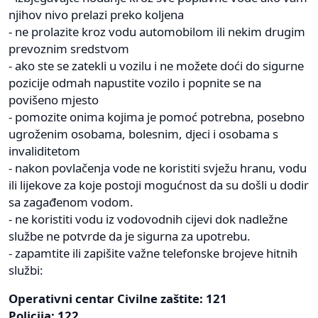
njihov nivo prelazi preko koljena
- ne prolazite kroz vodu automobilom ili nekim drugim
prevoznim sredstvom
- ako ste se zatekli u vozilu i ne možete doći do sigurne
pozicije odmah napustite vozilo i popnite se na
povišeno mjesto
- pomozite onima kojima je pomoć potrebna, posebno
ugroženim osobama, bolesnim, djeci i osobama s
invaliditetom
- nakon povlačenja vode ne koristiti svježu hranu, vodu
ili lijekove za koje postoji mogućnost da su došli u dodir
sa zagađenom vodom.
- ne koristiti vodu iz vodovodnih cijevi dok nadležne
službe ne potvrde da je sigurna za upotrebu.
- zapamtite ili zapišite važne telefonske brojeve hitnih
službi:
Operativni centar Civilne zaštite: 121
Policija: 122