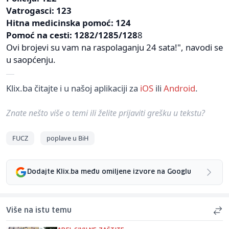
Vatrogasci: 123
Hitna medicinska pomoć: 124
Pomoć na cesti: 1282/1285/128
8
Ovi brojevi su vam na raspolaganju 24 sata!", navodi se
u saopćenju.
Klix.ba čitajte i u našoj aplikaciji za
iOS
ili
Android
.
Znate nešto više o temi ili želite prijaviti grešku u tekstu?
FUCZ
poplave u BiH
Dodajte Klix.ba među omiljene izvore na Googlu
Više na istu temu