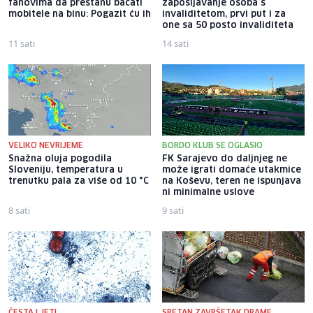
fanovima da prestanu bacati
zapošljavanje osoba s
mobitele na binu: Pogazit ću ih
invaliditetom, prvi put i za
one sa 50 posto invaliditeta
11 sati
14 sati
VELIKO NEVRIJEME
BORDO KLUB SE OGLASIO
Snažna oluja pogodila
FK Sarajevo do daljnjeg ne
Sloveniju, temperatura u
može igrati domaće utakmice
trenutku pala za više od 10 °C
na Koševu, teren ne ispunjava
ni minimalne uslove
8 sati
9 sati
ČESTA LJETI
SRETAN ZAVRŠETAK DRAME