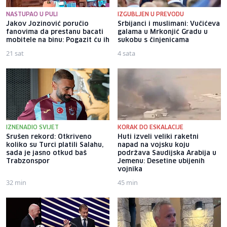
NASTUPAO U PULI
IZGUBLJEN U PREVODU
Jakov Jozinović poručio
Srbijanci i muslimani: Vučićeva
fanovima da prestanu bacati
galama u Mrkonjić Gradu u
mobitele na binu: Pogazit ću ih
sukobu s činjenicama
21 sat
4 sata
IZNENADIO SVIJET
KORAK DO ESKALACIJE
Srušen rekord: Otkriveno
Huti izveli veliki raketni
koliko su Turci platili Salahu,
napad na vojsku koju
sada je jasno otkud baš
podržava Saudijska Arabija u
Trabzonspor
Jemenu: Desetine ubijenih
vojnika
32 min
45 min