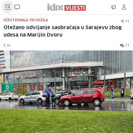
11
UČESTVOVALA TRI VOZILA
Otežano odvijanje saobraćaja u Sarajevu zbog
udesa na Marijin Dvoru
F. H.
11