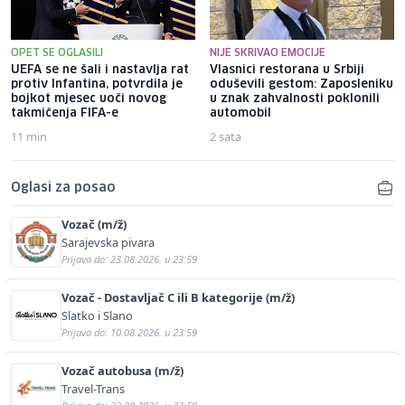
OPET SE OGLASILI
NIJE SKRIVAO EMOCIJE
UEFA se ne šali i nastavlja rat
Vlasnici restorana u Srbiji
protiv Infantina, potvrdila je
oduševili gestom: Zaposleniku
bojkot mjesec uoči novog
u znak zahvalnosti poklonili
takmičenja FIFA-e
automobil
11 min
2 sata
Oglasi za posao
Vozač (m/ž)
Sarajevska pivara
Prijava do: 23.08.2026. u 23:59
Vozač - Dostavljač C ili B kategorije (m/ž)
Slatko i Slano
Prijava do: 10.08.2026. u 23:59
Vozač autobusa (m/ž)
Travel-Trans