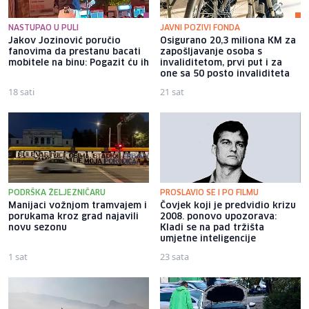
NASTUPAO U PULI
JAVNI POZIVI FONDA
Jakov Jozinović poručio
Osigurano 20,3 miliona KM za
fanovima da prestanu bacati
zapošljavanje osoba s
mobitele na binu: Pogazit ću ih
invaliditetom, prvi put i za
one sa 50 posto invaliditeta
18 sati
21 sat
PODRŠKA ŽELJEZNIČARU
PROSLAVIO SE I PO FILMU
Manijaci vožnjom tramvajem i
Čovjek koji je predvidio krizu
porukama kroz grad najavili
2008. ponovo upozorava:
novu sezonu
Kladi se na pad tržišta
umjetne inteligencije
1 sat
23 sata