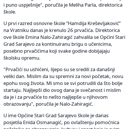
i puno uspješnije", poručila je Meliha Parla, direktorica
škole.
U prvi razred osnovne škole “Hamdija Kreševljaković”
na Vratniku danas je krenulo 26 prvačića. Direktorica
ove škole Emina Nalo-Zahiragić zahvalila se Općini Stari
Grad Sarajevo za kontinuiranu brigu o učenicima,
posebno prvačićima koji svake godine dobijajaju
školsku opremu.
"Prvačići su ushićeni, lijepo su se sredili za današnji
veliki dan. Mislim da su spremni za novi početak, novu
epohu svog života. Mi smo se svi potrudili da što bolje
startaju. Najljepši dio ovog dana je svečanost i mislim
da je i za prvačiće to nešto najljepše u njihovom
obrazovanju", poručila je Nalo-Zahiragić.
U ime Općine Stari Grad Sarajevo škole je danas
posjetila Enida Osmanagić, po ovlaštenju pomoćnica