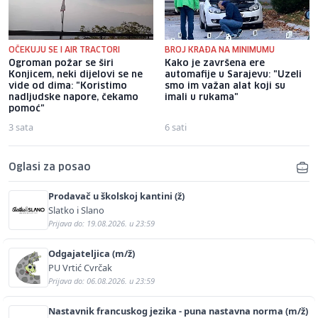
OČEKUJU SE I AIR TRACTORI
BROJ KRAĐA NA MINIMUMU
Ogroman požar se širi
Kako je završena ere
Konjicem, neki dijelovi se ne
automafije u Sarajevu: "Uzeli
vide od dima: "Koristimo
smo im važan alat koji su
nadljudske napore, čekamo
imali u rukama"
pomoć"
3 sata
6 sati
Oglasi za posao
Prodavač u školskoj kantini (ž)
Slatko i Slano
Prijava do: 19.08.2026. u 23:59
Odgajateljica (m/ž)
PU Vrtić Cvrčak
Prijava do: 06.08.2026. u 23:59
Nastavnik francuskog jezika - puna nastavna norma (m/ž)