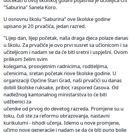
dočekati u ovoj školskoj godini pojasnila je učiteljica OŠ
"Saburina" Sanela Koro.
U osnovnu školu “Saburina” ove školske godine
upisano je 20 prvačića, jedan razred.
"Lijep dan, lijep početak, naša draga djeca polaze danas
u školu. Za prvačiće je ovo prvi susret sa učionicom i sa
učiteljicom i nadam se da će biti sretni i uspješni. Ovom
prilikom želim svim
kolegama, prosvjetnim radnicima, roditeljima,
učenicima, sretan početak nove školske godine. U
organizaciji Općine Stari Grad, naši prvačići su danas
dobili školske ruksake, pribor, raspored časova. Od
nadležnog kantonalnog ministarstva to će biti
udžbenici za
učenike od prvog do devetog razreda. Promjene su u
toku, čuli ste za reformu obrazovanja, nastavni
kurikulumi - ishodi učenja. Idemo u nove promjene,
učimo nove generacije i nadam se da će biti puno bolje