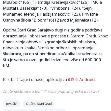
Mulabdić" (65), "Hamdija Kreševljaković" (26), "Mula
Mustafa Bašeskija" (70), "Vrhbosna" (24), "Šejh
Muhamed efendija Hadžijamaković" (23), Privatna
Osnovna škola "Bloom" (6) i Zavod Mjedneica (12).
Općina Stari Grad Sarajevo dugi niz godina podržava
obrazovanje i obrazovne procese u Starom Gradu kroz:
finansiranje obnove i izgradnje školskih objekata,
nabavku ruksaka, školskog pribora i opremanje
školaraca, pa do stipendiranja učenika i studenata za
što je samo u ovoj godini izdvojeno više od 600.000
KM.
Klix.ba čitajte i u našoj aplikaciji za
iOS
ili
Android
.
Znate nešto više o temi ili želite prijaviti grešku u tekstu?
prvačići
Općina Stari Grad