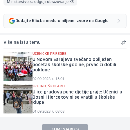
Ministarstvo za odgoj i obrazovanje KS
Dodajte Klix.ba među omiljene izvore na Googlu
Više na istu temu
UČENIČKE PRIREDBE
U Novom Sarajevu svečano obilježen
početak školske godine, prvačići dobili
poklone
02.09.2023. u 15:01
SRETNO, ŠKOLARCI
Ulice gradova pune dječije graje: Učenici u
Bosni i Hercegovini se vratili u školske
klupe
01.09.2023. u 08:08
KOMENTARI (5)