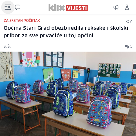
0
ZA SRETAN POČETAK
Općina Stari Grad obezbijedila ruksake i školski
pribor za sve prvačiće u toj općini
S. Š.
5