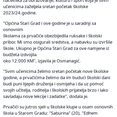
načelnika za obrazovanje, kulturu i sport koja je svim
učenicima zaželjela sretan početak školske
2023/24.godine.
"Općina Stari Grad i ove godine je u saradnji sa
osnovnim
školama za prvačiće obezbijedila ruksake i školski
pribor. Mi smo osigurali sredstva, a nabavku su izvršile
škole. Ukupno je Općina Stari Grad za ove namjene iz
budžeta izdvojila
oko 12.000 KM", izjavila je Osmanagić.
"Svim učenicima želimo sretan početak nove školske
godine, a prvačićima želimo da im budući školski dani
budi puni lijepih druženja i osmijeha i da uz pomoć
svojih učitelja, roditelja i školskih prijatelja brzo i lako
savladaju nove lekcije i zadatke", dodala je.
Prvačići su jutros sjeli u školske klupe u osam osnovnih
škola u Starom Gradu: "Saburina" (20), "Edhem