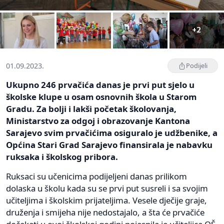
+2
01.09.2023.
Podijeli
Ukupno 246 prvačića danas je prvi put sjelo u
školske klupe u osam osnovnih škola u Starom
Gradu. Za bolji i lakši početak školovanja,
Ministarstvo za odgoj i obrazovanje Kantona
Sarajevo svim prvačićima osiguralo je udžbenike, a
Općina Stari Grad Sarajevo finansirala je nabavku
ruksaka i školskog pribora.
Ruksaci su učenicima podijeljeni danas prilikom
dolaska u školu kada su se prvi put susreli i sa svojim
učiteljima i školskim prijateljima. Vesele dječije graje,
druženja i smijeha nije nedostajalo, a šta će prvačiće