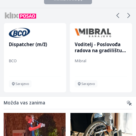
Dispatcher (m/ž)
Voditelj - Poslovođa
radova na gradilištu
(m/ž)
BCO
Mibral
Sarajevo
Sarajevo
Možda vas zanima