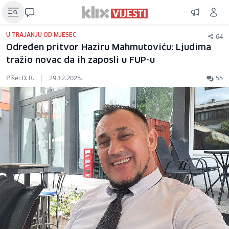
64
U TRAJANJU OD MJESEC
Određen pritvor Haziru Mahmutoviću: Ljudima
tražio novac da ih zaposli u FUP-u
Piše: D. R.
|
29.12.2025.
55