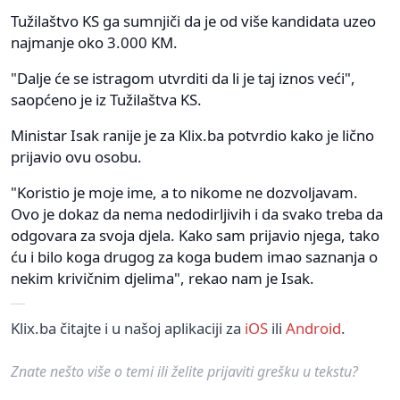
Tužilaštvo KS ga sumnjiči da je od više kandidata uzeo
najmanje oko 3.000 KM.
"Dalje će se istragom utvrditi da li je taj iznos veći",
saopćeno je iz Tužilaštva KS.
Ministar Isak ranije je za Klix.ba potvrdio kako je lično
prijavio ovu osobu.
"Koristio je moje ime, a to nikome ne dozvoljavam.
Ovo je dokaz da nema nedodirljivih i da svako treba da
odgovara za svoja djela. Kako sam prijavio njega, tako
ću i bilo koga drugog za koga budem imao saznanja o
nekim krivičnim djelima", rekao nam je Isak.
Klix.ba čitajte i u našoj aplikaciji za
iOS
ili
Android
.
Znate nešto više o temi ili želite prijaviti grešku u tekstu?