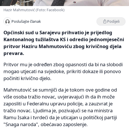
Hazir Mahmutović (Foto: Facebook)
Podijeli
Poslušajte članak
Općinski sud u Sarajevu prihvatio je prijedlog
Kantonalnog tužilaštva KS i odredio jednomjesečni
pritvor Haziru Mahmutoviću zbog krivičnog djela
prevara.
Pritvor mu je određen zbog opasnosti da bi na slobodi
mogao utjecati na svjedoke, prikriti dokaze ili ponovo
počiniti krivično djelo.
Mahmutović se sumnjiči da je tokom ove godine od
više osoba tražio novac, uvjeravajući ih da ih može
zaposliti u Federalnu upravu policije, a zauzvrat je
tražio novac. Ljudima je, pozivajući se na ministra
Ramu Isaka i tvrdeći da je uticajan u političkoj partiji
"Snaga naroda", obećavao zaposlenje.