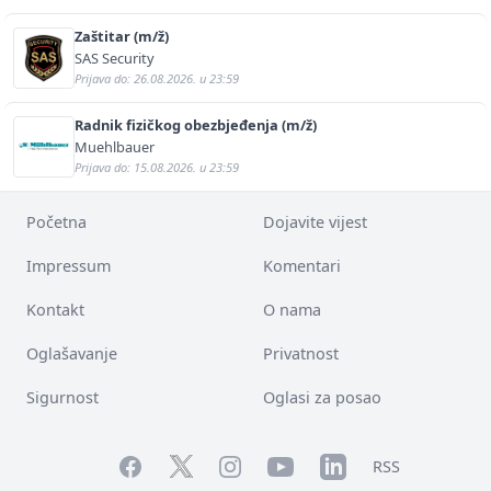
Zaštitar (m/ž)
SAS Security
Prijava do: 26.08.2026. u 23:59
Radnik fizičkog obezbjeđenja (m/ž)
Muehlbauer
Prijava do: 15.08.2026. u 23:59
Početna
Dojavite vijest
Impressum
Komentari
Kontakt
O nama
Oglašavanje
Privatnost
Sigurnost
Oglasi za posao
Facebook
YouTube
LinkedIn
Twitter
Instagram
RSS