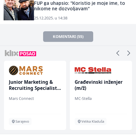
FUP ga uhapsio: "Koristio je moje ime, to
nikome ne dozvoljavam"
25.12.2025. u 14:38
KOMENTARI (55)
Junior Marketing &
Građevinski inženjer
Recruiting Specialist
(m/ž)
(m/ž)
Mars Connect
MC-Stella
Sarajevo
Velika Kladuša