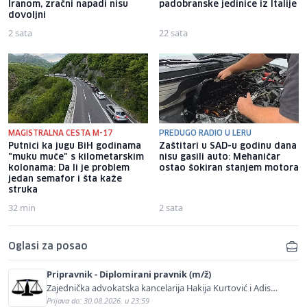
Iranom, zračni napadi nisu
padobranske jedinice iz Italije
dovoljni
2 sata
22 sata
MAGISTRALNA CESTA M-17
PREDUGO RADIO U LERU
Putnici ka jugu BiH godinama
Zaštitari u SAD-u godinu dana
"muku muče" s kilometarskim
nisu gasili auto: Mehaničar
kolonama: Da li je problem
ostao šokiran stanjem motora
jedan semafor i šta kaže
struka
32 min
2 sata
Oglasi za posao
Pripravnik - Diplomirani pravnik (m/ž)
Zajednička advokatska kancelarija Hakija Kurtović i Adis
Kurtović
Prijava do: 30.08.2026. u 23:59