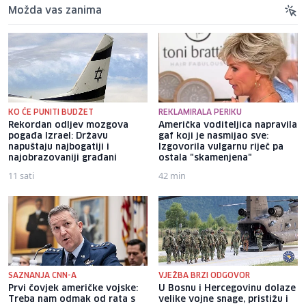
Možda vas zanima
KO ĆE PUNITI BUDŽET
REKLAMIRALA PERIKU
Rekordan odljev mozgova
Američka voditeljica napravila
pogađa Izrael: Državu
gaf koji je nasmijao sve:
napuštaju najbogatiji i
Izgovorila vulgarnu riječ pa
najobrazovaniji građani
ostala "skamenjena"
11 sati
42 min
SAZNANJA CNN-A
VJEŽBA BRZI ODGOVOR
Prvi čovjek američke vojske:
U Bosnu i Hercegovinu dolaze
Treba nam odmak od rata s
velike vojne snage, pristižu i