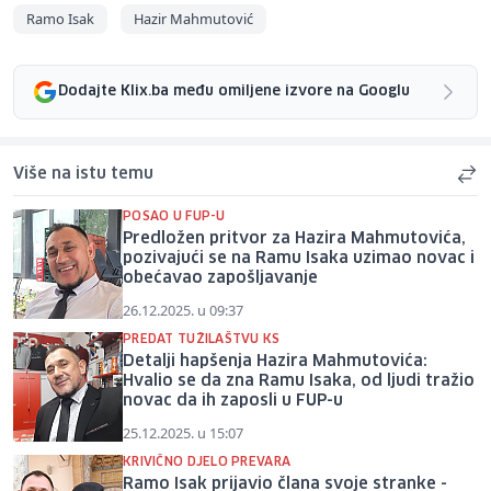
Ramo Isak
Hazir Mahmutović
Dodajte Klix.ba među omiljene izvore na Googlu
Više na istu temu
POSAO U FUP-U
Predložen pritvor za Hazira Mahmutovića,
pozivajući se na Ramu Isaka uzimao novac i
obećavao zapošljavanje
26.12.2025. u 09:37
PREDAT TUŽILAŠTVU KS
Detalji hapšenja Hazira Mahmutovića:
Hvalio se da zna Ramu Isaka, od ljudi tražio
novac da ih zaposli u FUP-u
25.12.2025. u 15:07
KRIVIČNO DJELO PREVARA
Ramo Isak prijavio člana svoje stranke -