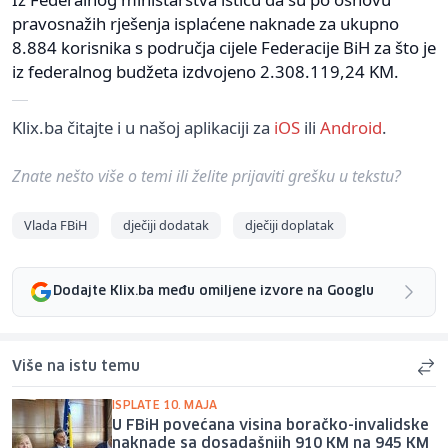
pravosnažih rješenja isplaćene naknade za ukupno
8.884 korisnika s područja cijele Federacije BiH za što je
iz federalnog budžeta izdvojeno 2.308.119,24 KM.
Klix.ba čitajte i u našoj aplikaciji za
iOS
ili
Android
.
Znate nešto više o temi ili želite prijaviti grešku u tekstu?
Vlada FBiH
dječiji dodatak
dječiji doplatak
Dodajte Klix.ba među omiljene izvore na Googlu
Više na istu temu
ISPLATE 10. MAJA
U FBiH povećana visina boračko-invalidske
naknade sa dosadašnjih 910 KM na 945 KM