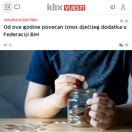
36
ODLUKA VLADE FBIH
Od ove godine povećan iznos dječijeg dodatka u
Federaciji BiH
M. G.
36