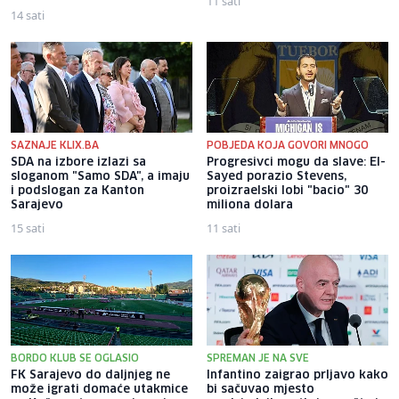
11 sati
14 sati
SAZNAJE KLIX.BA
POBJEDA KOJA GOVORI MNOGO
SDA na izbore izlazi sa
Progresivci mogu da slave: El-
sloganom "Samo SDA", a imaju
Sayed porazio Stevens,
i podslogan za Kanton
proizraelski lobi "bacio" 30
Sarajevo
miliona dolara
15 sati
11 sati
BORDO KLUB SE OGLASIO
SPREMAN JE NA SVE
FK Sarajevo do daljnjeg ne
Infantino zaigrao prljavo kako
može igrati domaće utakmice
bi sačuvao mjesto