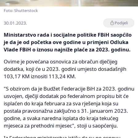
Foto: Shutterstock
30.01.2023.
Podijeli
Ministarstvo rada i socijalne politike FBiH saopćilo
je da je od početka ove godine u primjeni Odluka
Vlade FBiH o iznosu najniže plaće za 2023. godinu.
Ovime je povećana osnovica za obračun dječijeg
dodatka, koji će u 2023. godini umjesto dosadašnjih
103,17 KM iznositi 113,24 KM.
"S obzirom da je Budžet Federacije BiH za 2023. godinu
usvojen, dječiji dodatak po federalnom propisu bit će
isplaćen do kraja februara za sva rješenja koja su
postala pravosnažna zaključno s 31. januarom 2023.
godine, a svaka naredna isplata do kraja tekućeg
mjeseca za prethodni mjesec", stoji u saopćenju.
Iz Federalnog ministarstva ističu da su po osnovu