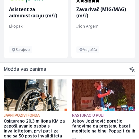
Asistent za
Zavarivač (MIG/MAG)
administraciju (m/ž)
(m/ž)
Ekopak
Irion Argerr
Sarajevo
Vogošća
Možda vas zanima
JAVNI POZIVI FONDA
NASTUPAO U PULI
Osigurano 20,3 miliona KM za
Jakov Jozinović poručio
zapošljavanje osoba s
fanovima da prestanu bacati
invaliditetom, prvi put i za
mobitele na binu: Pogazit ću ih
one sa 50 posto invaliditeta