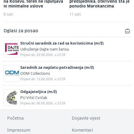
na Koševu, teren ne ispunjava
predsjednika, otkriveno šta je
ni minimalne uslove
ponudio Marokancima
8 sati
11 sati
Oglasi za posao
Stručni saradnik za rad sa korisnicima (m/ž)
Udruženje Dajte nam šansu
Prijava do: 20.08.2026. u 23:59
Saradnik za naplatu potraživanja (m/ž)
ODM Collections
Prijava do: 13.08.2026. u 23:59
Odgajateljica (m/ž)
PU Vrtić Cvrčak
Prijava do: 06.08.2026. u 23:59
Početna
Dojavite vijest
Impressum
Komentari