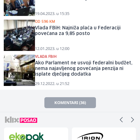
19.04.2023. u 15:35
OD 596 KM
Vlada FBiH: Najniža plaća u Federaciji
povećana za 9,85 posto
12.01.2023. u 12:00
VLADA FBIH
Ako Parlament ne usvoji federalni budžet,
nema najavljenog povećanja penzija ni
isplate dječijeg dodatka
29.12.2022. u 21:52
KOMENTARI (36)