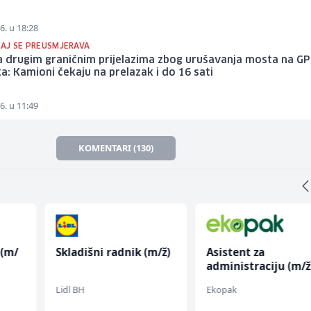
6. u 18:28
AJ SE PREUSMJERAVA
a drugim graničnim prijelazima zbog urušavanja mosta na GP
a: Kamioni čekaju na prelazak i do 16 sati
6. u 11:49
KOMENTARI (130)
 (m/
Skladišni radnik (m/ž)
Asistent za
administraciju (m/ž
Lidl BH
Ekopak