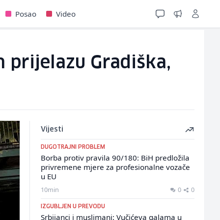
Posao
Video
 prijelazu Gradiška,
Vijesti
DUGOTRAJNI PROBLEM
Borba protiv pravila 90/180: BiH predložila
privremene mjere za profesionalne vozače
u EU
10min
0
0
IZGUBLJEN U PREVODU
Srbijanci i muslimani: Vučićeva galama u