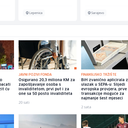
Lepenica
Sarajevo
JAVNI POZIVI FONDA
FINANSIJSKO TRŽIŠTE
io
Osigurano 20,3 miliona KM za
BiH zvanično aplicirala 
bacati
zapošljavanje osoba s
ulazak u SEPA-u: Slijedi
it ću
invaliditetom, prvi put i za
evropska provjera, prve
one sa 50 posto invaliditeta
transakcije moguće za
najmanje šest mjeseci
20 sati
2 sata