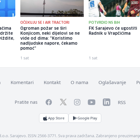
OČEKUJU SE I AIR TRACTORI
POTVRDIO NS BIH
jačima
Ogroman požar se širi
FK Sarajevo će ugostiti
držite
Konjicom, neki dijelovi se ne
Radnik u Vrapčićima
iždite,
vide od dima: "Koristimo
nadljudske napore, čekamo
pomoć"
1 sat
1 sat
m
Komentari
Kontakt
O nama
Oglašavanje
P
Facebook
YouTube
LinkedIn
Twitter
Instagram
RSS
Pratite nas
App Store
Google Play
d.o.o. Sarajevo. ISSN 2566-3771. Sva prava zadržana. Zabranjeno preuzimanje