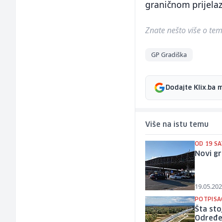
graničnom prijelaz
Znate nešto više o temi 
GP Gradiška
Dodajte Klix.ba 
Više na istu temu
OD 19 SA
Novi gr
19.05.202
POTPISA
Šta sto
Određen