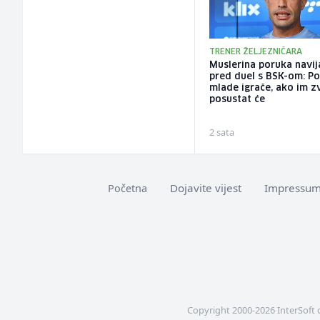
TRENER ŽELJEZNIČARA
Muslerina poruka navi
pred duel s BSK-om: Po
mlade igrače, ako im zv
posustat će
2 sata
Dojavite vijest
Impressu
Početna
Copyright 2000-2026 InterSoft 