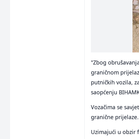
"Zbog obrušavanja 
graničnom prijela
putničkih vozila, 
saopćenju BIHAMK
Vozačima se savje
granične prijelaze.
Uzimajući u obzir 