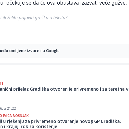
u, očekuje se da će ova obustava izazvati veće gužve.
ili želite prijaviti grešku u tekstu?
među omiljene izvore na Googlu
TI
anični prijelaz Gradiška otvoren je privremeno i za teretna v
6. u 21:22
O IVICA BOŠNJAK
ji u rješenju za privremeno otvaranje novog GP Gradiška:
 i krajnji rok za korištenje