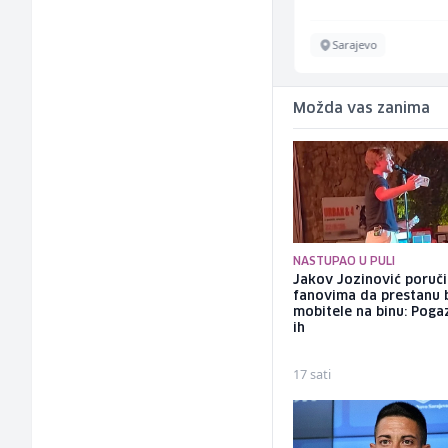
Sarajevo
Sarajevo
Možda vas zanima
NASTUPAO U PULI
Jakov Jozinović poruč
fanovima da prestanu 
mobitele na binu: Pogaz
ih
17 sati