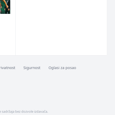
rivatnost
Sigurnost
Oglasi za posao
 sadržaja bez dozvole izdavača.