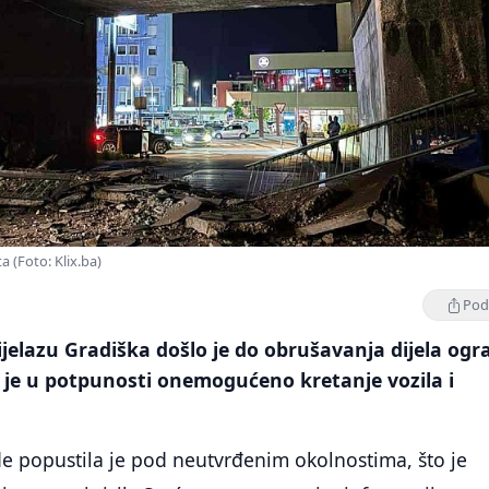
 (Foto: Klix.ba)
Podi
elazu Gradiška došlo je do obrušavanja dijela ogr
 je u potpunosti onemogućeno kretanje vozila i
e popustila je pod neutvrđenim okolnostima, što je