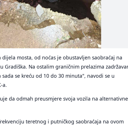
dijela mosta, od noćas je obustavljen saobraćaj na
zu Gradiška. Na ostalim graničnim prelazima zadržava
za sada se kreću od 10 do 30 minuta", navodi se u
-a.
tuje da odmah preusmjere svoja vozila na alternativn
frekvenciju teretnog i putničkog saobraćaja na ovom