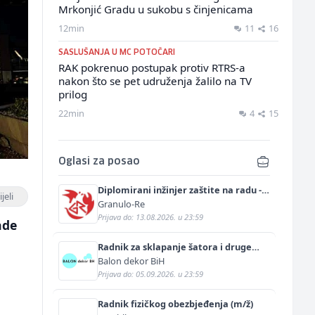
Mrkonjić Gradu u sukobu s činjenicama
12min
11
16
SASLUŠANJA U MC POTOČARI
RAK pokrenuo postupak protiv RTRS-a
nakon što se pet udruženja žalilo na TV
prilog
22min
4
15
Oglasi za posao
Diplomirani inžinjer zaštite na radu -
jeli
Bachelor inžinjer sigurnosti i pomoći
Granulo-Re
(m/ž)
Prijava do: 13.08.2026. u 23:59
ade
Radnik za sklapanje šatora i druge
prateće opreme (m/ž)
Balon dekor BiH
Prijava do: 05.09.2026. u 23:59
Radnik fizičkog obezbjeđenja (m/ž)