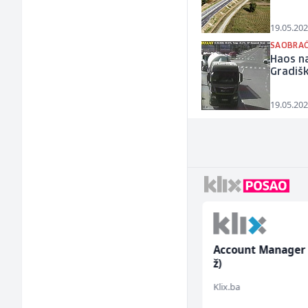
19.05.202
SAOBRAĆ
Haos n
Gradišk
19.05.202
Tehnički rukovodilac
Account Manager
(m/ž)
ž)
Mountain
Klix.ba