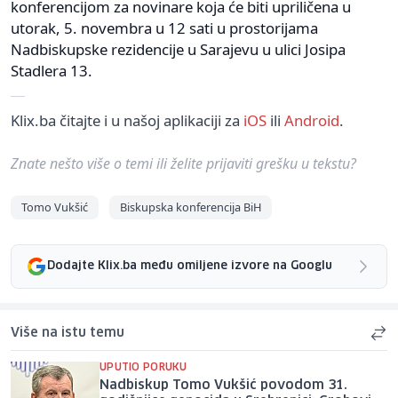
konferencijom za novinare koja će biti upriličena u
utorak, 5. novembra u 12 sati u prostorijama
Nadbiskupske rezidencije u Sarajevu u ulici Josipa
Stadlera 13.
Klix.ba čitajte i u našoj aplikaciji za
iOS
ili
Android
.
Znate nešto više o temi ili želite prijaviti grešku u tekstu?
Tomo Vukšić
Biskupska konferencija BiH
Dodajte Klix.ba među omiljene izvore na Googlu
Više na istu temu
UPUTIO PORUKU
Nadbiskup Tomo Vukšić povodom 31.