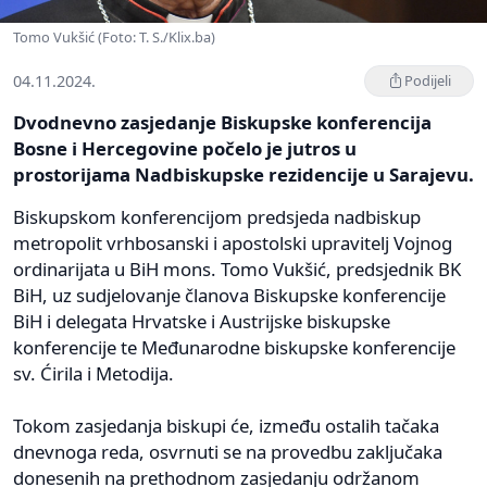
Tomo Vukšić (Foto: T. S./Klix.ba)
04.11.2024.
Podijeli
Dvodnevno zasjedanje Biskupske konferencija
Bosne i Hercegovine počelo je jutros u
prostorijama Nadbiskupske rezidencije u Sarajevu.
Biskupskom konferencijom predsjeda nadbiskup
metropolit vrhbosanski i apostolski upravitelj Vojnog
ordinarijata u BiH mons. Tomo Vukšić, predsjednik BK
BiH, uz sudjelovanje članova Biskupske konferencije
BiH i delegata Hrvatske i Austrijske biskupske
konferencije te Međunarodne biskupske konferencije
sv. Ćirila i Metodija.
Tokom zasjedanja biskupi će, između ostalih tačaka
dnevnoga reda, osvrnuti se na provedbu zaključaka
donesenih na prethodnom zasjedanju održanom