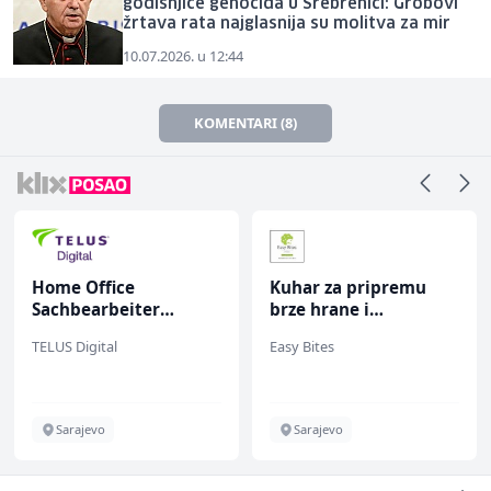
godišnjice genocida u Srebrenici: Grobovi
žrtava rata najglasnija su molitva za mir
10.07.2026. u 12:44
KOMENTARI (8)
Home Office
Kuhar za pripremu
Sachbearbeiter
brze hrane i
(m/w/d) für einen
jednostavnih jela (m/
TELUS Digital
Easy Bites
bekannten deutschen
ž)
Energieversorger
Sarajevo
Sarajevo