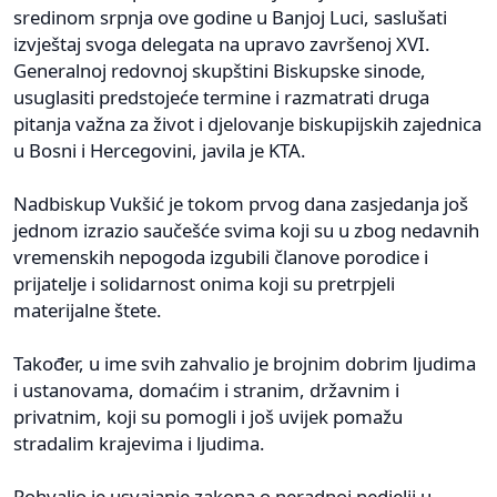
sredinom srpnja ove godine u Banjoj Luci, saslušati
izvještaj svoga delegata na upravo završenoj XVI.
Generalnoj redovnoj skupštini Biskupske sinode,
usuglasiti predstojeće termine i razmatrati druga
pitanja važna za život i djelovanje biskupijskih zajednica
u Bosni i Hercegovini, javila je KTA.
Nadbiskup Vukšić je tokom prvog dana zasjedanja još
jednom izrazio saučešće svima koji su u zbog nedavnih
vremenskih nepogoda izgubili članove porodice i
prijatelje i solidarnost onima koji su pretrpjeli
materijalne štete.
Također, u ime svih zahvalio je brojnim dobrim ljudima
i ustanovama, domaćim i stranim, državnim i
privatnim, koji su pomogli i još uvijek pomažu
stradalim krajevima i ljudima.
Pohvalio je usvajanje zakona o neradnoj nedjelji u