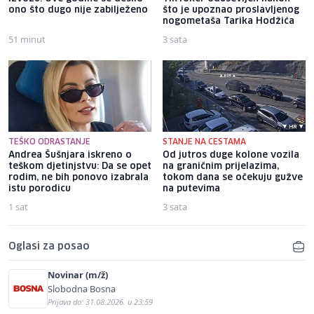
ono što dugo nije zabilježeno
što je upoznao proslavljenog
nogometaša Tarika Hodžića
51 minut
3 sata
TEŠKO ODRASTANJE
STANJE NA CESTAMA
Andrea Šušnjara iskreno o
Od jutros duge kolone vozila
teškom djetinjstvu: Da se opet
na graničnim prijelazima,
rodim, ne bih ponovo izabrala
tokom dana se očekuju gužve
istu porodicu
na putevima
1 sat
3 sata
Oglasi za posao
Novinar (m/ž)
Slobodna Bosna
Prijava do: 31.08.2026. u 23:59