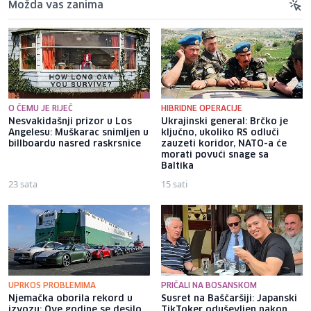
Možda vas zanima
O ČEMU JE RIJEČ
HIBRIDNE OPERACIJE
Nesvakidašnji prizor u Los
Ukrajinski general: Brčko je
Angelesu: Muškarac snimljen u
ključno, ukoliko RS odluči
billboardu nasred raskrsnice
zauzeti koridor, NATO-a će
morati povući snage sa
Baltika
23 sata
15 sati
UPRKOS PROBLEMIMA
PRIČALI NA BOSANSKOM
Njemačka oborila rekord u
Susret na Baščaršiji: Japanski
izvozu: Ove godine se desilo
TikToker oduševljen nakon