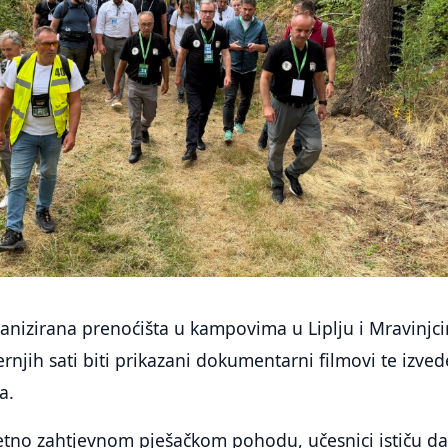
anizirana prenoćišta u kampovima u Liplju i Mravinjc
rnjih sati biti prikazani dokumentarni filmovi te izve
a.
uzetno zahtjevnom pješačkom pohodu, učesnici ističu d