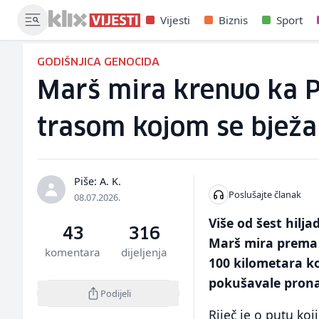
Vijesti
Biznis
Sport
GODIŠNJICA GENOCIDA
Marš mira krenuo ka Po
trasom kojom se bježa
Piše: A. K.
Poslušajte članak
08.07.2026.
Više od šest hilj
43
316
Marš mira prema 
komentara
dijeljenja
100 kilometara ko
pokušavale pronać
Podijeli
Riječ je o putu koj