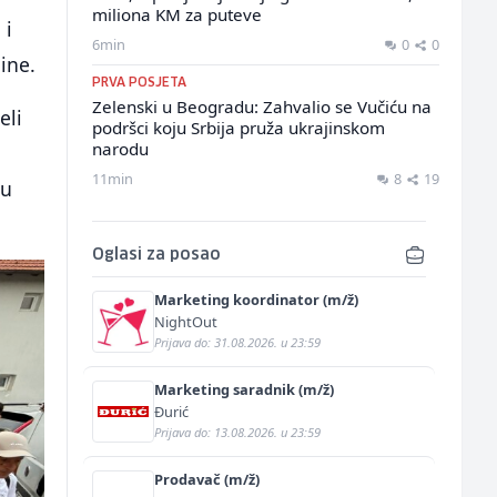
miliona KM za puteve
 i
6min
0
0
ine.
PRVA POSJETA
Zelenski u Beogradu: Zahvalio se Vučiću na
eli
podršci koju Srbija pruža ukrajinskom
narodu
11min
8
19
nu
Oglasi za posao
Marketing koordinator (m/ž)
NightOut
Prijava do: 31.08.2026. u 23:59
Marketing saradnik (m/ž)
Đurić
Prijava do: 13.08.2026. u 23:59
Prodavač (m/ž)