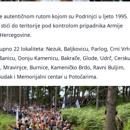
e autentičnom rutom kojom su Podrinjci u ljeto 1995.
stići do teritorije pod kontrolom pripadnika Armije
 Hercegovine.
pno 22 lokaliteta: Nezuk, Baljkovicu, Parlog, Crni Vrh
ošanicu, Donju Kamenicu, Bakrače, Glode, Udrč, Cersku
 Mravinjce, Burnice, Kameničko Brdo, Ravni Buljim,
 Budak i Memorijalni centar u Potočarima.