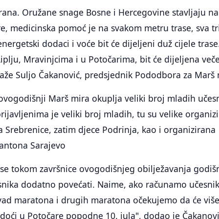
urana. Oružane snage Bosne i Hercegovine stavljaju na
e, medicinska pomoć je na svakom metru trase, sva tr
nergetski dodaci i voće bit će dijeljeni duž cijele trase
Liplju, Mravinjcima i u Potočarima, bit će dijeljena več
, kaže Suljo Čakanović, predsjednik Pododbora za Marš 
ovogodišnji Marš mira okuplja veliki broj mladih učes
ijavljenima je veliki broj mladih, tu su velike organiz
 Srebrenice, zatim djece Podrinja, kao i organizirana
Kantona Sarajevo
se tokom završnice ovogodišnjeg obilježavanja godišn
snika dodatno povećati. Naime, ako računamo učesni
ad maratona i drugih maratona očekujemo da će viš
i doći u Potočare popodne 10. jula", dodao je Čakanovi