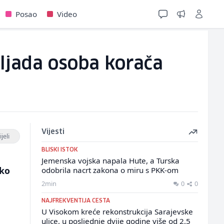
Posao
Video
iljada osoba korača
Vijesti
jeli
BLISKI ISTOK
Jemenska vojska napala Hute, a Turska
oko
odobrila nacrt zakona o miru s PKK-om
2min
0
0
NAJFREKVENTIJA CESTA
U Visokom kreće rekonstrukcija Sarajevske
ulice, u posljednje dvije godine više od 2,5