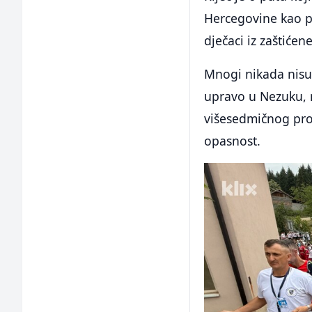
Hercegovine kao put
dječaci iz zaštiće
Mnogi nikada nisu s
upravo u Nezuku, 
višesedmičnog pro
opasnost.