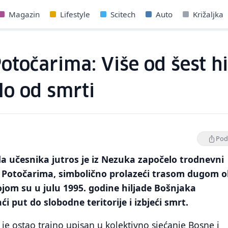
Magazin
Lifestyle
Scitech
Auto
Križaljka
točarima: Više od šest h
lo od smrti
Podi
ada učesnika jutros je iz Nezuka započelo trodnevni
Potočarima, simbolično prolazeći trasom dugom 
jom su u julu 1995. godine hiljade Bošnjaka
i put do slobodne teritorije i izbjeći smrt.
i je ostao trajno upisan u kolektivno sjećanje Bosne i