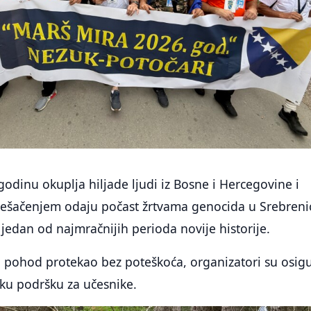
godinu okuplja hiljade ljudi iz Bosne i Hercegovine i
ješačenjem odaju počast žrtvama genocida u Srebrenic
 jedan od najmračnijih perioda novije historije.
 pohod protekao bez poteškoća, organizatori su osigu
ku podršku za učesnike.