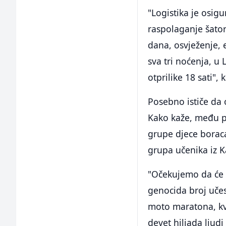
"Logistika je osig
raspolaganje šator
dana, osvježenje, e
sva tri noćenja, u 
otprilike 18 sati"
Posebno ističe da 
Kako kaže, među pr
grupe djece boraca
grupa učenika iz 
"Očekujemo da će 
genocida broj uče
moto maratona, kv
devet hiljada ljud