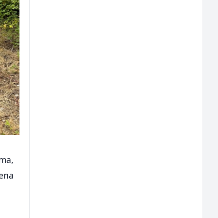
ima,
dena
a