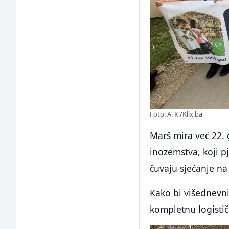
Foto: A. K./Klix.ba
Marš mira već 22. 
inozemstva, koji p
čuvaju sjećanje na
Kako bi višednevni
kompletnu logistič