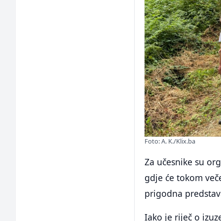
Foto: A. K./Klix.ba
Za učesnike su org
gdje će tokom veče
prigodna predstav
Iako je riječ o iz