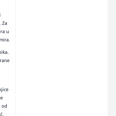
i
. Za
era u
mira.
nika.
irane
jice
ke
e od
ć.