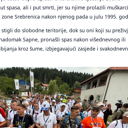
 spasa, ali i put smrti, jer su njime prolazili muškarci
ne zone Srebrenica nakon njenog pada u julu 1995. god
tigli do slobodne teritorije, dok su oni koji su preživj
nadomak Sapne, pronašli spas nakon višednevnog ili
bijanja kroz šume, izbjegavajući zasjede i svakodnev