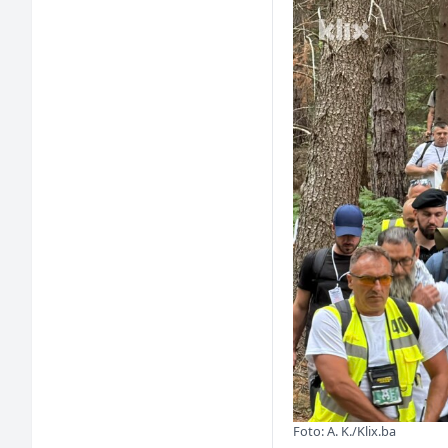
Foto: A. K./Klix.ba