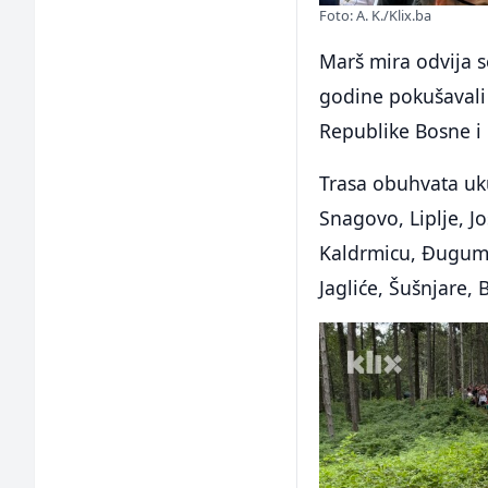
Foto: A. K./Klix.ba
Marš mira odvija s
godine pokušavali 
Republike Bosne i
Trasa obuhvata uku
Snagovo, Liplje, J
Kaldrmicu, Đugum,
Jagliće, Šušnjare,