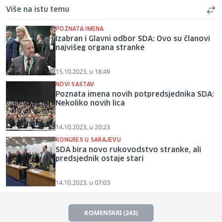
Više na istu temu
POZNATA IMENA
Izabran i Glavni odbor SDA: Ovo su članovi
najvišeg organa stranke
15.10.2023. u 18:49
NOVI SASTAV
Poznata imena novih potpredsjednika SDA:
Nekoliko novih lica
14.10.2023. u 20:23
KONGRES U SARAJEVU
SDA bira novo rukovodstvo stranke, ali
predsjednik ostaje stari
14.10.2023. u 07:03
KOMENTARI (243)