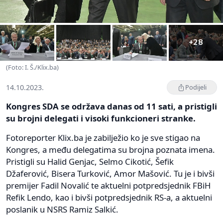
+28
(Foto: I. Š./Klix.ba)
14.10.2023.
Podijeli
Kongres SDA se održava danas od 11 sati, a pristigli
su brojni delegati i visoki funkcioneri stranke.
Fotoreporter Klix.ba je zabilježio ko je sve stigao na
Kongres, a među delegatima su brojna poznata imena.
Pristigli su Halid Genjac, Selmo Cikotić, Šefik
Džaferović, Bisera Turković, Amor Mašović. Tu je i bivši
premijer Fadil Novalić te aktuelni potpredsjednik FBiH
Refik Lendo, kao i bivši potpredsjednik RS-a, a aktuelni
poslanik u NSRS Ramiz Salkić.