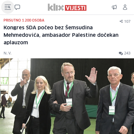
107
PRISUTNO 1.200 OSOBA
Kongres SDA počeo bez Šemsudina
Mehmedovića, ambasador Palestine dočekan
aplauzom
N. V.
243