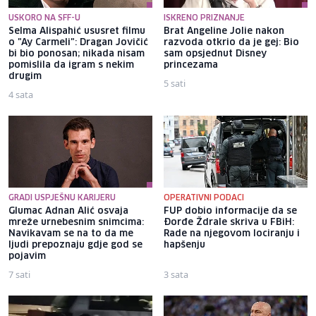
USKORO NA SFF-U
ISKRENO PRIZNANJE
Selma Alispahić ususret filmu
Brat Angeline Jolie nakon
o "Ay Carmeli": Dragan Jovičić
razvoda otkrio da je gej: Bio
bi bio ponosan; nikada nisam
sam opsjednut Disney
pomislila da igram s nekim
princezama
drugim
5 sati
4 sata
GRADI USPJEŠNU KARIJERU
OPERATIVNI PODACI
Glumac Adnan Alić osvaja
FUP dobio informacije da se
mreže urnebesnim snimcima:
Đorđe Ždrale skriva u FBiH:
Navikavam se na to da me
Rade na njegovom lociranju i
ljudi prepoznaju gdje god se
hapšenju
pojavim
7 sati
3 sata