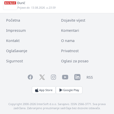
Đurić
Prijava do: 13.08.2026. u 23:59
Početna
Dojavite vijest
Impressum
Komentari
Kontakt
O nama
Oglašavanje
Privatnost
Sigurnost
Oglasi za posao
Facebook
YouTube
LinkedIn
Twitter
Instagram
RSS
App Store
Google Play
Copyright 2000-2026 InterSoft d.o.o. Sarajevo. ISSN 2566-3771. Sva prava
zadržana. Zabranjeno preuzimanje sadržaja bez dozvole izdavača.