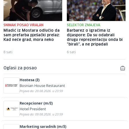
SNIMAK POSAO VIRALAN
SELEKTOR ZMAJEVA
Mladić iz Mostara odlučio da
Barbarez o igračima iz
sam prefarba pješački prelaz:
dijaspore: Da su odabrali
Kad neće grad, mora neko
drugu reprezentaciju onda bi
"birali", a ne pripadali
8 sati
6 sati
Oglasi za posao
Hostesa (ž)
Bosnian House Restaurant
Prijava do: 20.08.2026. u 23:59
Recepcioner (m/ž)
Hotel President
Prijava do: 09.08.2026. u 23:59
Marketing saradnik (m/ž)