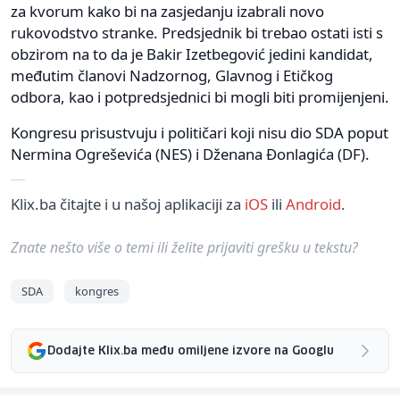
za kvorum kako bi na zasjedanju izabrali novo
rukovodstvo stranke. Predsjednik bi trebao ostati isti s
obzirom na to da je Bakir Izetbegović jedini kandidat,
međutim članovi Nadzornog, Glavnog i Etičkog
odbora, kao i potpredsjednici bi mogli biti promijenjeni.
Kongresu prisustvuju i političari koji nisu dio SDA poput
Nermina Ogreševića (NES) i Dženana Đonlagića (DF).
Klix.ba čitajte i u našoj aplikaciji za
iOS
ili
Android
.
Znate nešto više o temi ili želite prijaviti grešku u tekstu?
SDA
kongres
Dodajte Klix.ba među omiljene izvore na Googlu