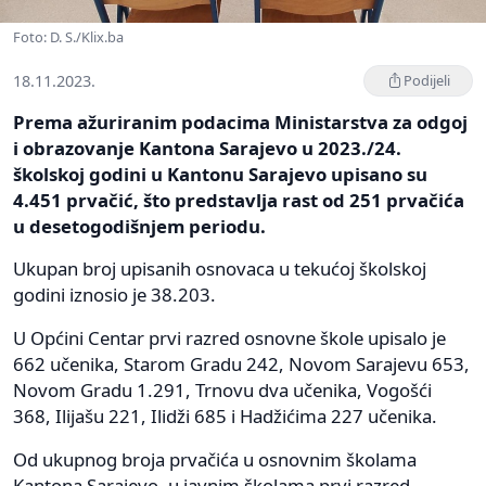
Foto: D. S./Klix.ba
18.11.2023.
Podijeli
Prema ažuriranim podacima Ministarstva za odgoj
i obrazovanje Kantona Sarajevo u 2023./24.
školskoj godini u Kantonu Sarajevo upisano su
4.451 prvačić, što predstavlja rast od 251 prvačića
u desetogodišnjem periodu.
Ukupan broj upisanih osnovaca u tekućoj školskoj
godini iznosio je 38.203.
U Općini Centar prvi razred osnovne škole upisalo je
662 učenika, Starom Gradu 242, Novom Sarajevu 653,
Novom Gradu 1.291, Trnovu dva učenika, Vogošći
368, Ilijašu 221, Ilidži 685 i Hadžićima 227 učenika.
Od ukupnog broja prvačića u osnovnim školama
Kantona Sarajevo, u javnim školama prvi razred