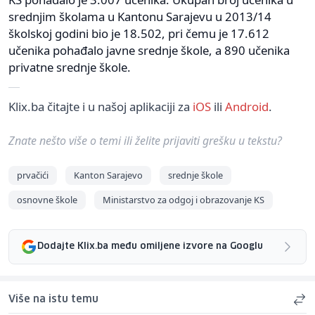
srednjim školama u Kantonu Sarajevu u 2013/14
školskoj godini bio je 18.502, pri čemu je 17.612
učenika pohađalo javne srednje škole, a 890 učenika
privatne srednje škole.
Klix.ba čitajte i u našoj aplikaciji za
iOS
ili
Android
.
Znate nešto više o temi ili želite prijaviti grešku u tekstu?
prvačići
Kanton Sarajevo
srednje škole
osnovne škole
Ministarstvo za odgoj i obrazovanje KS
Dodajte Klix.ba među omiljene izvore na Googlu
Više na istu temu