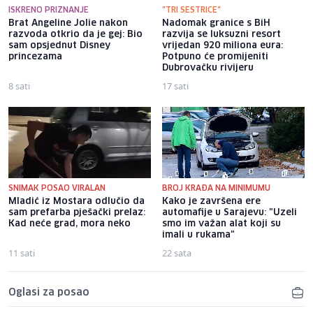
ISKRENO PRIZNANJE
"TRI SESTRICE"
Brat Angeline Jolie nakon
Nadomak granice s BiH
razvoda otkrio da je gej: Bio
razvija se luksuzni resort
sam opsjednut Disney
vrijedan 920 miliona eura:
princezama
Potpuno će promijeniti
Dubrovačku rivijeru
8 sati
17 sati
SNIMAK POSAO VIRALAN
BROJ KRAĐA NA MINIMUMU
Mladić iz Mostara odlučio da
Kako je završena ere
sam prefarba pješački prelaz:
automafije u Sarajevu: "Uzeli
Kad neće grad, mora neko
smo im važan alat koji su
imali u rukama"
11 sati
22 sata
Oglasi za posao