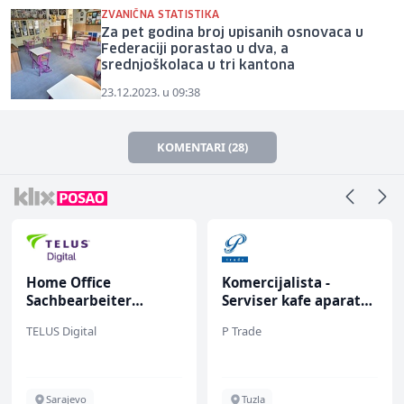
ZVANIČNA STATISTIKA
Za pet godina broj upisanih osnovaca u
Federaciji porastao u dva, a
srednjoškolaca u tri kantona
23.12.2023. u 09:38
KOMENTARI (28)
Home Office
Komercijalista -
Sachbearbeiter
Serviser kafe aparata
(m/w/d) für einen
(m/ž)
TELUS Digital
P Trade
bekannten deutschen
Energieversorger
Sarajevo
Tuzla