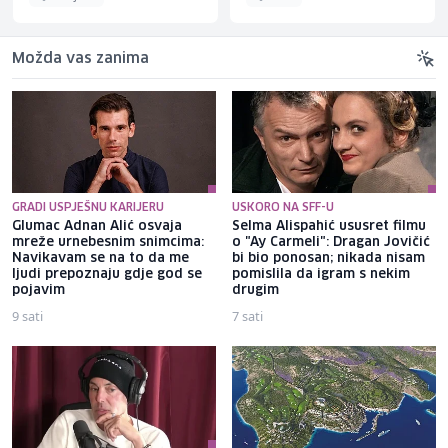
Možda vas zanima
GRADI USPJEŠNU KARIJERU
USKORO NA SFF-U
Glumac Adnan Alić osvaja
Selma Alispahić ususret filmu
mreže urnebesnim snimcima:
o "Ay Carmeli": Dragan Jovičić
Navikavam se na to da me
bi bio ponosan; nikada nisam
ljudi prepoznaju gdje god se
pomislila da igram s nekim
pojavim
drugim
9 sati
7 sati