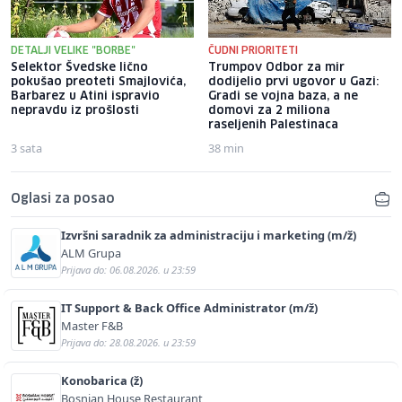
DETALJI VELIKE "BORBE"
ČUDNI PRIORITETI
Selektor Švedske lično
Trumpov Odbor za mir
pokušao preoteti Smajlovića,
dodijelio prvi ugovor u Gazi:
Barbarez u Atini ispravio
Gradi se vojna baza, a ne
nepravdu iz prošlosti
domovi za 2 miliona
raseljenih Palestinaca
3 sata
38 min
Oglasi za posao
Izvršni saradnik za administraciju i marketing (m/ž)
ALM Grupa
Prijava do: 06.08.2026. u 23:59
IT Support & Back Office Administrator (m/ž)
Master F&B
Prijava do: 28.08.2026. u 23:59
Konobarica (ž)
Bosnian House Restaurant