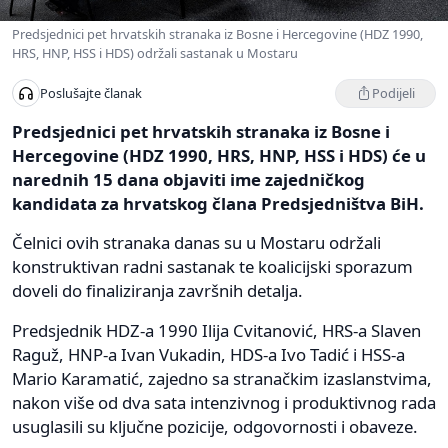
Predsjednici pet hrvatskih stranaka iz Bosne i Hercegovine (HDZ 1990,
HRS, HNP, HSS i HDS) održali sastanak u Mostaru
Podijeli
Poslušajte članak
Predsjednici pet hrvatskih stranaka iz Bosne i
Hercegovine (HDZ 1990, HRS, HNP, HSS i HDS) će u
narednih 15 dana objaviti ime zajedničkog
kandidata za hrvatskog člana Predsjedništva BiH.
Čelnici ovih stranaka danas su u Mostaru održali
konstruktivan radni sastanak te koalicijski sporazum
doveli do finaliziranja završnih detalja.
Predsjednik HDZ-a 1990 Ilija Cvitanović, HRS-a Slaven
Raguž, HNP-a Ivan Vukadin, HDS-a Ivo Tadić i HSS-a
Mario Karamatić, zajedno sa stranačkim izaslanstvima,
nakon više od dva sata intenzivnog i produktivnog rada
usuglasili su ključne pozicije, odgovornosti i obaveze.