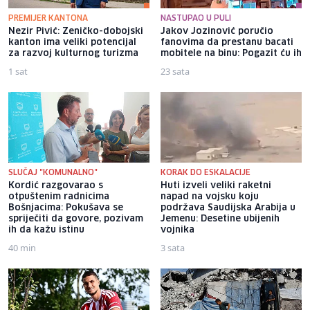
PREMIJER KANTONA
NASTUPAO U PULI
Nezir Pivić: Zeničko-dobojski
Jakov Jozinović poručio
kanton ima veliki potencijal
fanovima da prestanu bacati
za razvoj kulturnog turizma
mobitele na binu: Pogazit ću ih
1 sat
23 sata
SLUČAJ "KOMUNALNO"
KORAK DO ESKALACIJE
Kordić razgovarao s
Huti izveli veliki raketni
otpuštenim radnicima
napad na vojsku koju
Bošnjacima: Pokušava se
podržava Saudijska Arabija u
spriječiti da govore, pozivam
Jemenu: Desetine ubijenih
ih da kažu istinu
vojnika
40 min
3 sata