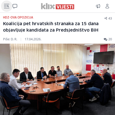
43
HDZ-OVA OPOZICIJA
Koalicija pet hrvatskih stranaka za 15 dana
objavljuje kandidata za Predsjedništvo BiH
Piše: D. R.
|
17.04.2026.
20