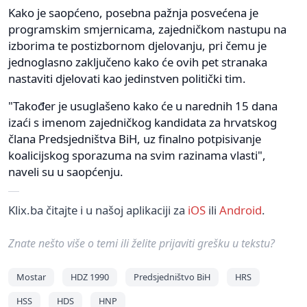
Kako je saopćeno, posebna pažnja posvećena je
programskim smjernicama, zajedničkom nastupu na
izborima te postizbornom djelovanju, pri čemu je
jednoglasno zaključeno kako će ovih pet stranaka
nastaviti djelovati kao jedinstven politički tim.
"Također je usuglašeno kako će u narednih 15 dana
izaći s imenom zajedničkog kandidata za hrvatskog
člana Predsjedništva BiH, uz finalno potpisivanje
koalicijskog sporazuma na svim razinama vlasti",
naveli su u saopćenju.
Klix.ba čitajte i u našoj aplikaciji za
iOS
ili
Android
.
Znate nešto više o temi ili želite prijaviti grešku u tekstu?
Mostar
HDZ 1990
Predsjedništvo BiH
HRS
HSS
HDS
HNP