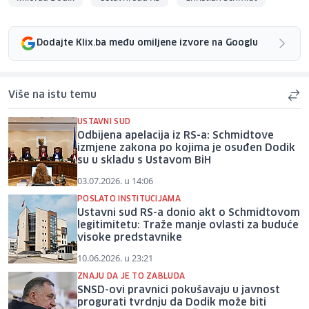
Dodajte Klix.ba među omiljene izvore na Googlu
Više na istu temu
USTAVNI SUD
Odbijena apelacija iz RS-a: Schmidtove
izmjene zakona po kojima je osuđen Dodik
su u skladu s Ustavom BiH
03.07.2026. u 14:06
POSLATO INSTITUCIJAMA
Ustavni sud RS-a donio akt o Schmidtovom
legitimitetu: Traže manje ovlasti za buduće
visoke predstavnike
10.06.2026. u 23:21
ZNAJU DA JE TO ZABLUDA
SNSD-ovi pravnici pokušavaju u javnost
progurati tvrdnju da Dodik može biti