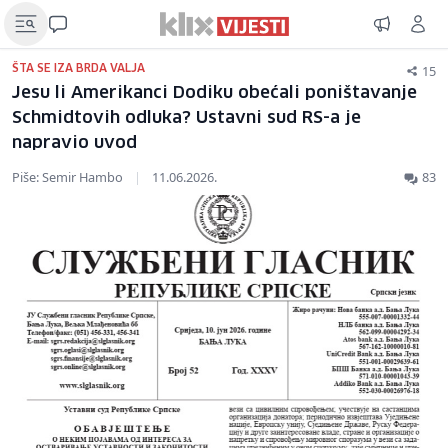
15
ŠTA SE IZA BRDA VALJA
Jesu li Amerikanci Dodiku obećali poništavanje
Schmidtovih odluka? Ustavni sud RS-a je
napravio uvod
Piše: Semir Hambo
|
11.06.2026.
83