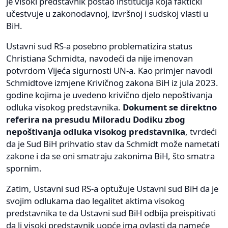
je visoki predstavnik postao institucija koja faktički
učestvuje u zakonodavnoj, izvršnoj i sudskoj vlasti u
BiH.
Ustavni sud RS-a posebno problematizira status
Christiana Schmidta, navodeći da nije imenovan
potvrdom Vijeća sigurnosti UN-a. Kao primjer navodi
Schmidtove izmjene Krivičnog zakona BiH iz jula 2023.
godine kojima je uvedeno krivično djelo nepoštivanja
odluka visokog predstavnika.
Dokument se direktno
referira na presudu Miloradu Dodiku zbog
nepoštivanja odluka visokog predstavnika
, tvrdeći
da je Sud BiH prihvatio stav da Schmidt može nametati
zakone i da se oni smatraju zakonima BiH, što smatra
spornim.
Zatim, Ustavni sud RS-a optužuje Ustavni sud BiH da je
svojim odlukama dao legalitet aktima visokog
predstavnika te da Ustavni sud BiH odbija preispitivati
da li visoki predstavnik uopće ima ovlasti da nameće