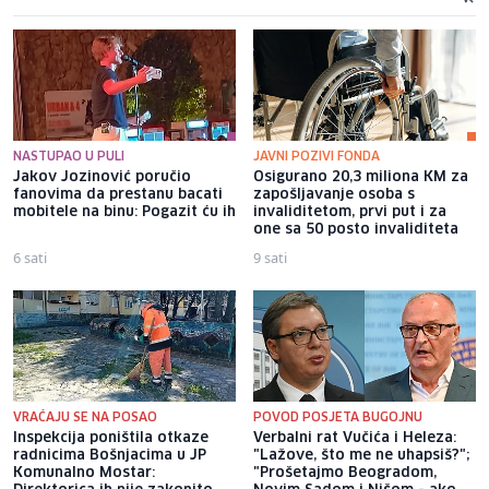
NASTUPAO U PULI
JAVNI POZIVI FONDA
Jakov Jozinović poručio
Osigurano 20,3 miliona KM za
fanovima da prestanu bacati
zapošljavanje osoba s
mobitele na binu: Pogazit ću ih
invaliditetom, prvi put i za
one sa 50 posto invaliditeta
6 sati
9 sati
VRAĆAJU SE NA POSAO
POVOD POSJETA BUGOJNU
Inspekcija poništila otkaze
Verbalni rat Vučića i Heleza:
radnicima Bošnjacima u JP
"Lažove, što me ne uhapsiš?";
Komunalno Mostar:
"Prošetajmo Beogradom,