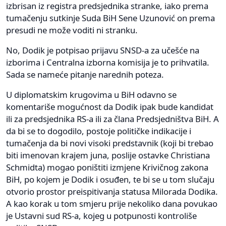
izbrisan iz registra predsjednika stranke, iako prema
tumačenju sutkinje Suda BiH Sene Uzunović on prema
presudi ne može voditi ni stranku.
No, Dodik je potpisao prijavu SNSD-a za učešće na
izborima i Centralna izborna komisija je to prihvatila.
Sada se nameće pitanje narednih poteza.
U diplomatskim krugovima u BiH odavno se
komentariše mogućnost da Dodik ipak bude kandidat
ili za predsjednika RS-a ili za člana Predsjedništva BiH. A
da bi se to dogodilo, postoje političke indikacije i
tumačenja da bi novi visoki predstavnik (koji bi trebao
biti imenovan krajem juna, poslije ostavke Christiana
Schmidta) mogao poništiti izmjene Krivičnog zakona
BiH, po kojem je Dodik i osuđen, te bi se u tom slučaju
otvorio prostor preispitivanja statusa Milorada Dodika.
A kao korak u tom smjeru prije nekoliko dana povukao
je Ustavni sud RS-a, kojeg u potpunosti kontroliše