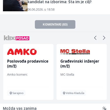
kandidat na izborima: Šta im je cilj?
06.06.2026. u 18:58
KOMENTARI (83)
Poslovođa prodavnice
Građevinski inženjer
(m/ž)
(m/ž)
Amko komerc
MC-Stella
Sarajevo
Velika Kladuša
Možda vas zanima