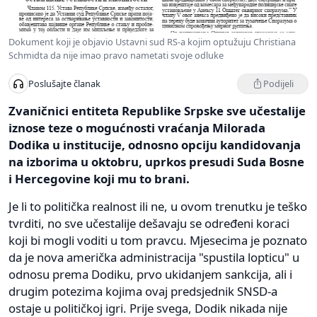
Dokument koji je objavio Ustavni sud RS-a kojim optužuju Christiana
Schmidta da nije imao pravo nametati svoje odluke
Podijeli
Poslušajte članak
Zvaničnici entiteta Republike Srpske sve učestalije
iznose teze o mogućnosti vraćanja Milorada
Dodika u institucije, odnosno opciju kandidovanja
na izborima u oktobru, uprkos presudi Suda Bosne
i Hercegovine koji mu to brani.
Je li to politička realnost ili ne, u ovom trenutku je teško
tvrditi, no sve učestalije dešavaju se određeni koraci
koji bi mogli voditi u tom pravcu. Mjesecima je poznato
da je nova američka administracija "spustila lopticu" u
odnosu prema Dodiku, prvo ukidanjem sankcija, ali i
drugim potezima kojima ovaj predsjednik SNSD-a
ostaje u političkoj igri. Prije svega, Dodik nikada nije