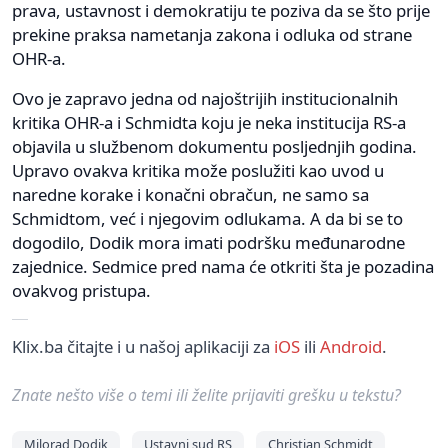
prava, ustavnost i demokratiju te poziva da se što prije
prekine praksa nametanja zakona i odluka od strane
OHR-a.
Ovo je zapravo jedna od najoštrijih institucionalnih
kritika OHR-a i Schmidta koju je neka institucija RS-a
objavila u službenom dokumentu posljednjih godina.
Upravo ovakva kritika može poslužiti kao uvod u
naredne korake i konačni obračun, ne samo sa
Schmidtom, već i njegovim odlukama. A da bi se to
dogodilo, Dodik mora imati podršku međunarodne
zajednice. Sedmice pred nama će otkriti šta je pozadina
ovakvog pristupa.
Klix.ba čitajte i u našoj aplikaciji za
iOS
ili
Android
.
Znate nešto više o temi ili želite prijaviti grešku u tekstu?
Milorad Dodik
Ustavni sud RS
Christian Schmidt