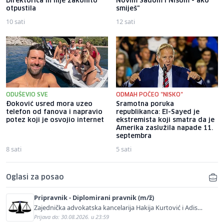
Direktorica ih nije zakonito
Novim Sadom i Nišom - ako
otpustila
smiješ"
10 sati
12 sati
ODUŠEVIO SVE
ODMAH POČEO "NISKO"
Đoković usred mora uzeo
Sramotna poruka
telefon od fanova i napravio
republikanca: El-Sayed je
potez koji je osvojio internet
ekstremista koji smatra da je
Amerika zaslužila napade 11.
septembra
8 sati
5 sati
Oglasi za posao
Pripravnik - Diplomirani pravnik (m/ž)
Zajednička advokatska kancelarija Hakija Kurtović i Adis
Kurtović
Prijava do: 30.08.2026. u 23:59