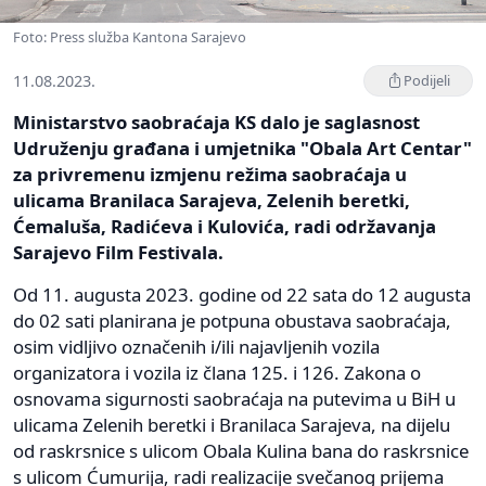
Foto: Press služba Kantona Sarajevo
11.08.2023.
Podijeli
Ministarstvo saobraćaja KS dalo je saglasnost
Udruženju građana i umjetnika "Obala Art Centar"
za privremenu izmjenu režima saobraćaja u
ulicama Branilaca Sarajeva, Zelenih beretki,
Ćemaluša, Radićeva i Kulovića, radi održavanja
Sarajevo Film Festivala.
Od 11. augusta 2023. godine od 22 sata do 12 augusta
do 02 sati planirana je potpuna obustava saobraćaja,
osim vidljivo označenih i/ili najavljenih vozila
organizatora i vozila iz člana 125. i 126. Zakona o
osnovama sigurnosti saobraćaja na putevima u BiH u
ulicama Zelenih beretki i Branilaca Sarajeva, na dijelu
od raskrsnice s ulicom Obala Kulina bana do raskrsnice
s ulicom Ćumurija, radi realizacije svečanog prijema