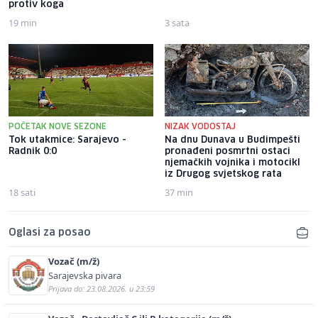
protiv koga
19 min
3 sata
POČETAK NOVE SEZONE
NIZAK VODOSTAJ
Tok utakmice: Sarajevo -
Na dnu Dunava u Budimpešti
Radnik 0:0
pronađeni posmrtni ostaci
njemačkih vojnika i motocikl
iz Drugog svjetskog rata
18 sati
37 min
Oglasi za posao
Vozač (m/ž)
Sarajevska pivara
Prijava do: 23.08.2026. u 23:59