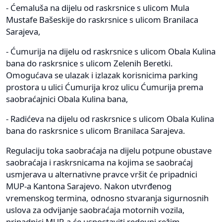
- Ćemaluša na dijelu od raskrsnice s ulicom Mula
Mustafe Bašeskije do raskrsnice s ulicom Branilaca
Sarajeva,
- Ćumurija na dijelu od raskrsnice s ulicom Obala Kulina
bana do raskrsnice s ulicom Zelenih Beretki.
Omogućava se ulazak i izlazak korisnicima parking
prostora u ulici Ćumurija kroz ulicu Ćumurija prema
saobraćajnici Obala Kulina bana,
- Radićeva na dijelu od raskrsnice s ulicom Obala Kulina
bana do raskrsnice s ulicom Branilaca Sarajeva.
Regulaciju toka saobraćaja na dijelu potpune obustave
saobraćaja i raskrsnicama na kojima se saobraćaj
usmjerava u alternativne pravce vršit će pripadnici
MUP-a Kantona Sarajevo. Nakon utvrđenog
vremenskog termina, odnosno stvaranja sigurnosnih
uslova za odvijanje saobraćaja motornih vozila,
pripadnici MUP-a će uspostaviti redovni režim