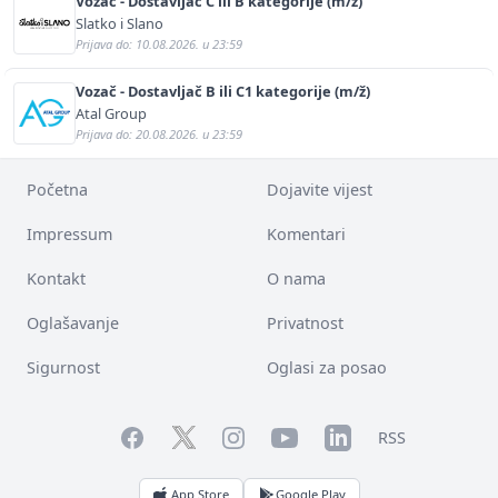
Vozač - Dostavljač C ili B kategorije (m/ž)
Slatko i Slano
Prijava do: 10.08.2026. u 23:59
Vozač - Dostavljač B ili C1 kategorije (m/ž)
Atal Group
Prijava do: 20.08.2026. u 23:59
Početna
Dojavite vijest
Impressum
Komentari
Kontakt
O nama
Oglašavanje
Privatnost
Sigurnost
Oglasi za posao
Facebook
YouTube
LinkedIn
Twitter
Instagram
RSS
App Store
Google Play