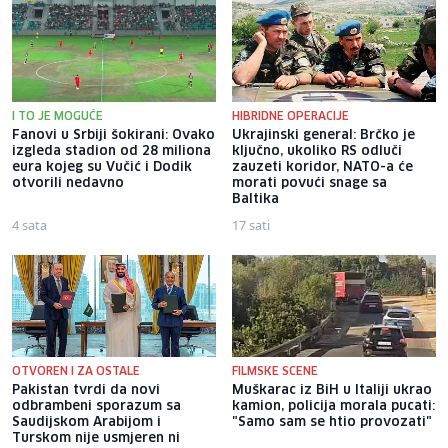
I TO JE MOGUĆE
HIBRIDNE OPERACIJE
Fanovi u Srbiji šokirani: Ovako
Ukrajinski general: Brčko je
izgleda stadion od 28 miliona
ključno, ukoliko RS odluči
eura kojeg su Vučić i Dodik
zauzeti koridor, NATO-a će
otvorili nedavno
morati povući snage sa
Baltika
4 sata
17 sati
OTVOREN I ZA OSTALE
FILMSKE SCENE
Pakistan tvrdi da novi
Muškarac iz BiH u Italiji ukrao
odbrambeni sporazum sa
kamion, policija morala pucati:
Saudijskom Arabijom i
"Samo sam se htio provozati"
Turskom nije usmjeren ni