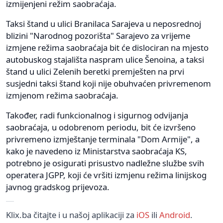
izmijenjeni režim saobraćaja.
Taksi štand u ulici Branilaca Sarajeva u neposrednoj
blizini "Narodnog pozorišta" Sarajevo za vrijeme
izmjene režima saobraćaja bit će dislociran na mjesto
autobuskog stajališta naspram ulice Šenoina, a taksi
štand u ulici Zelenih beretki premješten na prvi
susjedni taksi štand koji nije obuhvaćen privremenom
izmjenom režima saobraćaja.
Također, radi funkcionalnog i sigurnog odvijanja
saobraćaja, u odobrenom periodu, bit će izvršeno
privremeno izmještanje terminala "Dom Armije", a
kako je navedeno iz Ministarstva saobraćaja KS,
potrebno je osigurati prisustvo nadležne službe svih
operatera JGPP, koji će vršiti izmjenu režima linijskog
javnog gradskog prijevoza.
Klix.ba čitajte i u našoj aplikaciji za
iOS
ili
Android
.