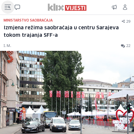
29
MINISTARSTVO SAOBRAĆAJA
Izmjena režima saobraćaja u centru Sarajeva
tokom trajanja SFF-a
I. M.
22