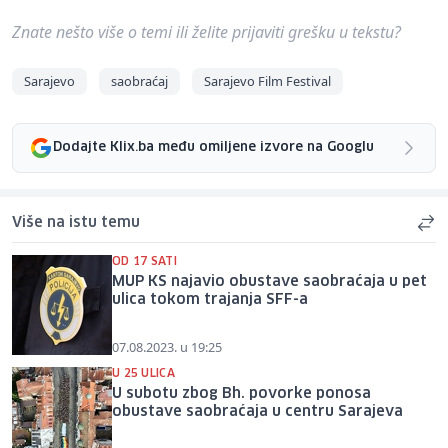
Znate nešto više o temi ili želite prijaviti grešku u tekstu?
Sarajevo
saobraćaj
Sarajevo Film Festival
Dodajte Klix.ba među omiljene izvore na Googlu
Više na istu temu
OD 17 SATI
MUP KS najavio obustave saobraćaja u pet
ulica tokom trajanja SFF-a
07.08.2023. u 19:25
U 25 ULICA
U subotu zbog Bh. povorke ponosa
obustave saobraćaja u centru Sarajeva