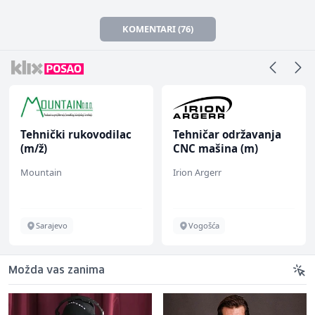
KOMENTARI (76)
Tehnički rukovodilac
Tehničar održavanja
(m/ž)
CNC mašina (m)
Mountain
Irion Argerr
Sarajevo
Vogošća
Možda vas zanima