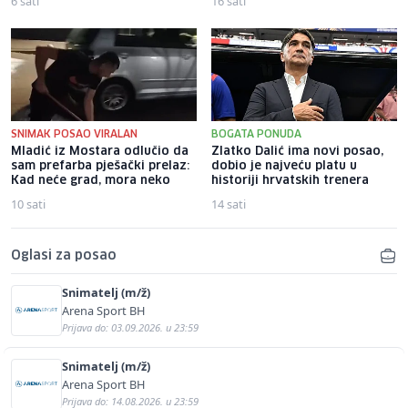
6 sati
16 sati
SNIMAK POSAO VIRALAN
BOGATA PONUDA
Mladić iz Mostara odlučio da
Zlatko Dalić ima novi posao,
sam prefarba pješački prelaz:
dobio je najveću platu u
Kad neće grad, mora neko
historiji hrvatskih trenera
10 sati
14 sati
Oglasi za posao
Snimatelj (m/ž)
Arena Sport BH
Prijava do: 03.09.2026. u 23:59
Snimatelj (m/ž)
Arena Sport BH
Prijava do: 14.08.2026. u 23:59