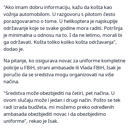
"Ako imam dobru informaciju, kažu da košta kao
vožnja automobilom. U razgovoru s pilotom često
porazgovaramo o tome. U helikoptera je najskuplje
održavanje koje se svake godine mora raditi. Potršnja
je minimalna u odnosu na to. I da ne letimo, morali bi
ga održavati. Košta toliko koliko košta održavanja",
dodao je.
Na pitanje, ko osigurava novac za uniforme kompletne
policije u FBiH, strani ambasade ili Vlada FBiH, Isak je
poručio da se sredstva mogu organizovati na više
načina.
"Sredstva može obezbjediti na četiri, pet načina. U
ovom slučaju može i jedan i drugi način. Pošto se tek
radi izrada budžeta, mi možemo preko određenih
ambasada obezbjediti novac i da obezbjedimo
uniforme", rekao je Isak.