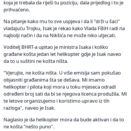
koja je trebala da riješi tu poziciju, dala prijedlog i to je
prihvaćeno.
Na pitanje kako mu to sve uspjeva i da li "drži u šaci"
vladajuću Trojku, Isak je rekao kako Vlada FBiH radi na
najbolji način i da na Nikšića ne može niko utjecati.
Voditelj BHRT-a upitao je ministra Isaka i koliko
građane košta jedan let helikopter gdje je Isak naveo
da to u suštini ne košta ništa.
"Vjerujte, ne košta ništa. U više emisija sam pokušao
objasniti građanima šta se dešava. Mi imamo
helikopter i pilota koji mora u toku mjeseca odradi
određeni broj sati da bi se njegova licenca produžila. Mi
te letove organizujemo i koristimo upravo iz tih
razloga", naveo je Isak.
Naglasio je da helikopter mora da bude aktivan i da to
ne košta "nešto puno".