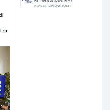
IVF Centar dr. Admir Rama
Prijava do: 09.08.2026. u 23:59
di
lića