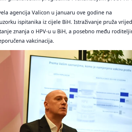
ovela agencija Valicon u januaru ove godine na
orku ispitanika iz cijele BiH. Istraživanje pruža vrije
stanje znanja o HPV-u u BiH, a posebno među roditelj
reporučena vakcinacija.