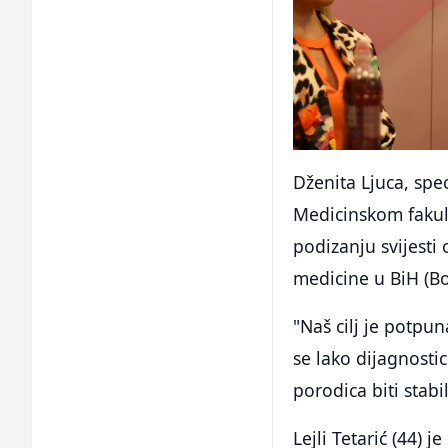
Dženita Ljuca, spe
Medicinskom fakult
podizanju svijesti
medicine u BiH (
"Naš cilj je potpun
se lako dijagnostic
porodica biti stabi
Lejli Tetarić (44) 