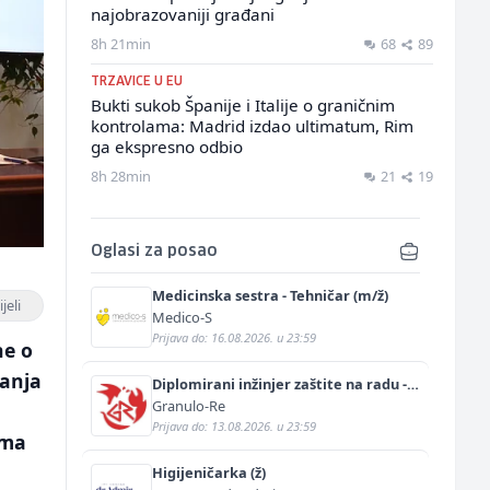
najobrazovaniji građani
8h 21min
68
89
TRZAVICE U EU
Bukti sukob Španije i Italije o graničnim
kontrolama: Madrid izdao ultimatum, Rim
ga ekspresno odbio
8h 28min
21
19
Oglasi za posao
Medicinska sestra - Tehničar (m/ž)
jeli
Medico-S
Prijava do: 16.08.2026. u 23:59
ne o
anja
Diplomirani inžinjer zaštite na radu -
Bachelor inžinjer sigurnosti i pomoći
Granulo-Re
(m/ž)
Prijava do: 13.08.2026. u 23:59
ima
Higijeničarka (ž)