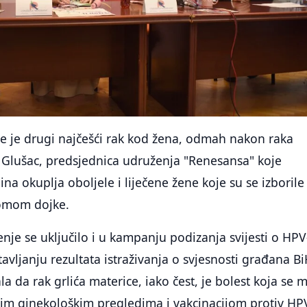
ce je drugi najčešći rak kod žena, odmah nakon raka
 Glušac, predsjednica udruženja "Renesansa" koje
na okuplja oboljele i liječene žene koje su se izborile i
nomom dojke.
je se uključilo i u kampanju podizanja svijesti o HPV
avljanju rezultata istraživanja o svjesnosti građana B
a da rak grlića materice, iako čest, je bolest koja se 
tim ginekološkim pregledima i vakcinacijom protiv HP