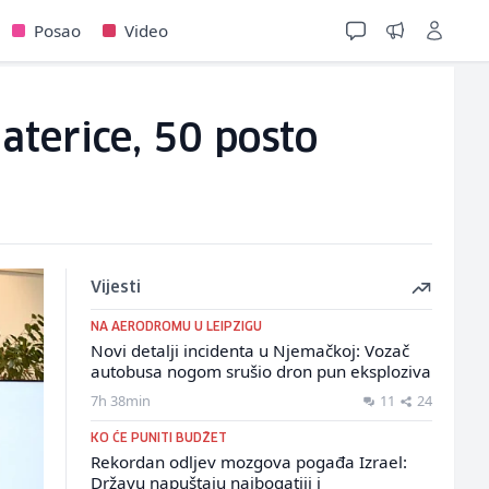
Posao
Video
aterice, 50 posto
Vijesti
NA AERODROMU U LEIPZIGU
Novi detalji incidenta u Njemačkoj: Vozač
autobusa nogom srušio dron pun eksploziva
7h 38min
11
24
KO ĆE PUNITI BUDŽET
Rekordan odljev mozgova pogađa Izrael:
Državu napuštaju najbogatiji i