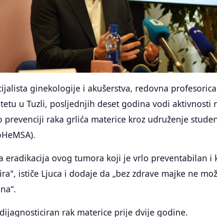
cijalista ginekologije i akušerstva, redovna profesoric
etu u Tuzli, posljednjih deset godina vodi aktivnosti 
 o prevenciji raka grlića materice kroz udruženje stude
BoHeMSA).
a eradikacija ovog tumora koji je vrlo preventabilan i 
ira", ističe Ljuca i dodaje da „bez zdrave majke ne mož
lna“.
je dijagnosticiran rak materice prije dvije godine.