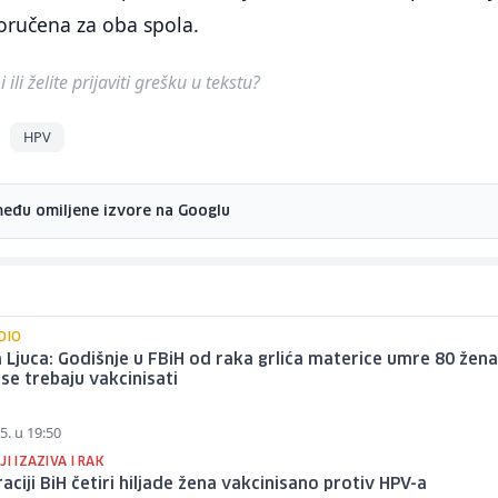
poručena za oba spola.
ili želite prijaviti grešku u tekstu?
HPV
među omiljene izvore na Googlu
DIO
 Ljuca: Godišnje u FBiH od raka grlića materice umre 80 žena
 se trebaju vakcinisati
5. u 19:50
JI IZAZIVA I RAK
aciji BiH četiri hiljade žena vakcinisano protiv HPV-a