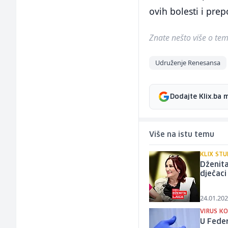
ovih bolesti i pre
Znate nešto više o temi 
Udruženje Renesansa
Dodajte Klix.ba 
Više na istu temu
KLIX STU
Dženita
dječaci
24.01.202
VIRUS KO
U Feder