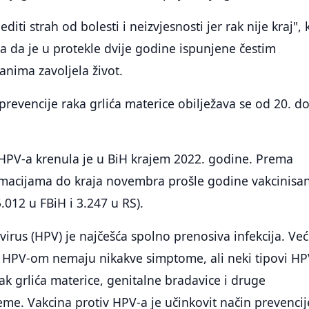
editi strah od bolesti i neizvjesnosti jer rak nije kraj",
va da je u protekle dvije godine ispunjene čestim
nima zavoljela život.
revencije raka grlića materice obilježava se od 20. do
 HPV-a krenula je u BiH krajem 2022. godine. Prema
rmacijama do kraja novembra prošle godine vakcinisan
.012 u FBiH i 3.247 u RS).
rus (HPV) je najčešća spolno prenosiva infekcija. Već
ze HPV-om nemaju nikakve simptome, ali neki tipovi HP
k grlića materice, genitalne bradavice i druge
me. Vakcina protiv HPV-a je učinkovit način prevencij