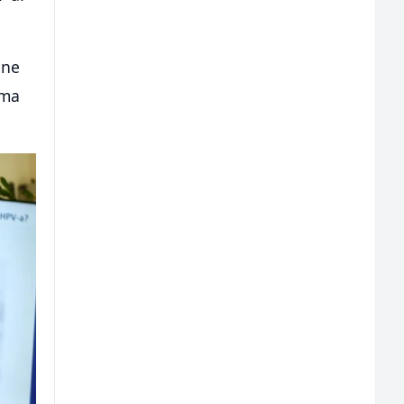
dne
ima