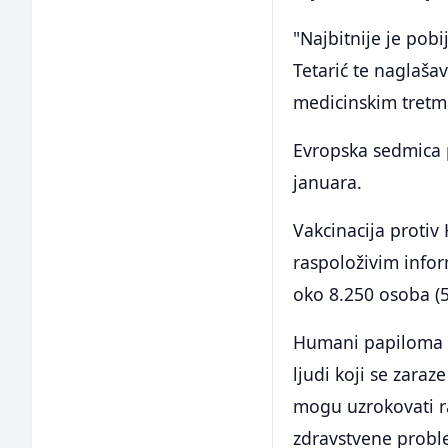
"Najbitnije je pobij
Tetarić te naglaša
medicinskim tretma
Evropska sedmica p
januara.
Vakcinacija protiv
raspoloživim info
oko 8.250 osoba (5
Humani papiloma vi
ljudi koji se zara
mogu uzrokovati ra
zdravstvene proble