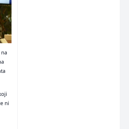
a na
na
nta
koji
e ni