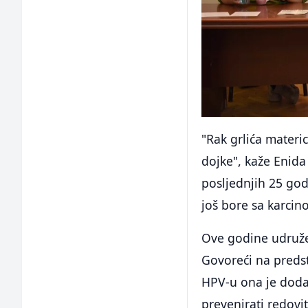
"Rak grlića materi
dojke", kaže Enida
posljednjih 25 godi
još bore sa karci
Ove godine udružen
Govoreći na predst
HPV-u ona je dodal
prevenirati redovi