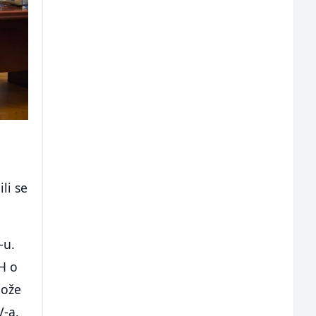
li se
-u.
iH o
može
V-a.