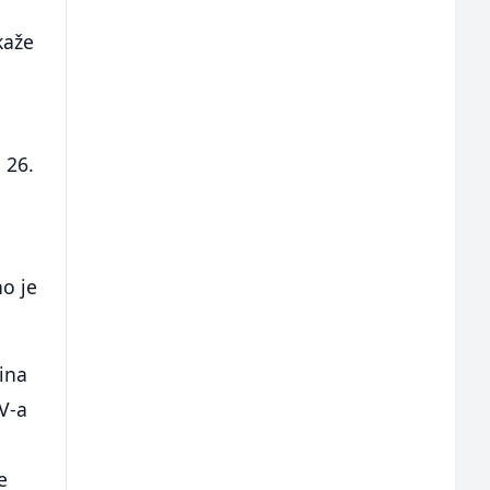
 kaže
 26.
o je
ina
V-a
e