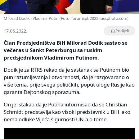
Milorad Dodik i Vladimir Putin (Foto: forumspb2022.tassphoto.com)
17.06.2022.
Podijeli
Član Predsjedništva BiH Milorad Dodik sastao se
večeras u Sankt Peterburgu sa ruskim
predsjednikom Vladimirom Putinom.
Dodik je za RTRS rekao da je sastanak sa Putinom bio
pun razumijevanja i otvorenosti, da je razgovarano o
više tema, prije svega političkih, poput uloge Rusije kao
garanta Dejtonskog sporazuma.
On je istakao da je Putina informisao da se Christian
Schmidt predstavlja kao visoki predstavnik u BiH iako
nema odluke Vijeća sigurnosti UN-a o tome.