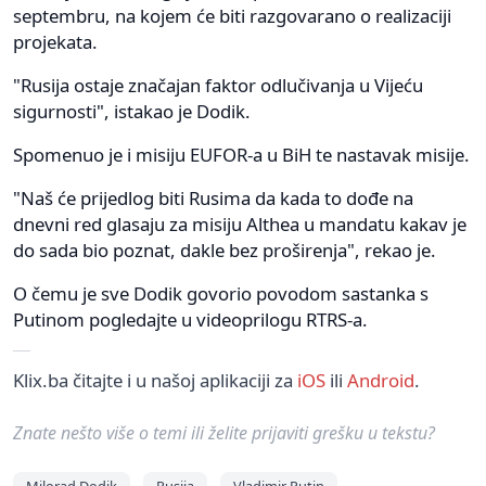
septembru, na kojem će biti razgovarano o realizaciji
projekata.
"Rusija ostaje značajan faktor odlučivanja u Vijeću
sigurnosti", istakao je Dodik.
Spomenuo je i misiju EUFOR-a u BiH te nastavak misije.
"Naš će prijedlog biti Rusima da kada to dođe na
dnevni red glasaju za misiju Althea u mandatu kakav je
do sada bio poznat, dakle bez proširenja", rekao je.
O čemu je sve Dodik govorio povodom sastanka s
Putinom pogledajte u videoprilogu RTRS-a.
Klix.ba čitajte i u našoj aplikaciji za
iOS
ili
Android
.
Znate nešto više o temi ili želite prijaviti grešku u tekstu?