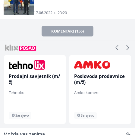
17.06.2022. u 23:20
KOMENTARI (156)
Poslovođa prodavnice
Multimedijalni
(m/ž)
marketing kreator (m/
ž)
Amko komerc
Kalea
Sarajevo
Ilijaš
Možda vas zanima