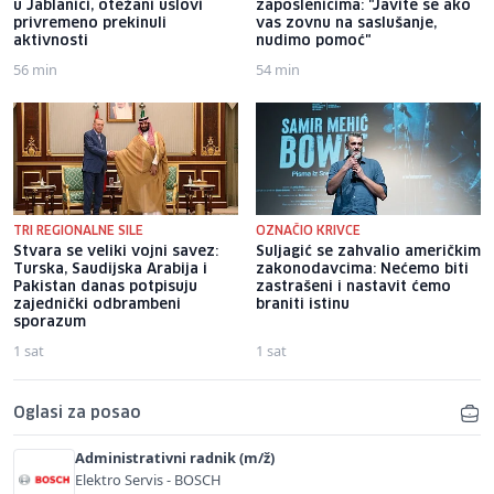
u Jablanici, otežani uslovi
zaposlenicima: "Javite se ako
privremeno prekinuli
vas zovnu na saslušanje,
aktivnosti
nudimo pomoć"
56 min
54 min
TRI REGIONALNE SILE
OZNAČIO KRIVCE
Stvara se veliki vojni savez:
Suljagić se zahvalio američkim
Turska, Saudijska Arabija i
zakonodavcima: Nećemo biti
Pakistan danas potpisuju
zastrašeni i nastavit ćemo
zajednički odbrambeni
braniti istinu
sporazum
1 sat
1 sat
Oglasi za posao
Administrativni radnik (m/ž)
Elektro Servis - BOSCH