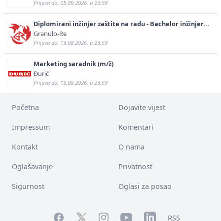
Prijava do: 05.09.2026. u 23:59
Diplomirani inžinjer zaštite na radu - Bachelor inžinjer
sigurnosti i pomoći (m/ž)
Granulo-Re
Prijava do: 13.08.2026. u 23:59
Marketing saradnik (m/ž)
Đurić
Prijava do: 13.08.2026. u 23:59
Početna
Dojavite vijest
Impressum
Komentari
Kontakt
O nama
Oglašavanje
Privatnost
Sigurnost
Oglasi za posao
Facebook
YouTube
LinkedIn
Twitter
Instagram
RSS