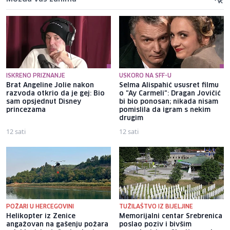
ISKRENO PRIZNANJE
USKORO NA SFF-U
Brat Angeline Jolie nakon
Selma Alispahić ususret filmu
razvoda otkrio da je gej: Bio
o "Ay Carmeli": Dragan Jovičić
sam opsjednut Disney
bi bio ponosan; nikada nisam
princezama
pomislila da igram s nekim
drugim
12 sati
12 sati
POŽARI U HERCEGOVINI
TUŽILAŠTVO IZ BIJELJINE
Helikopter iz Zenice
Memorijalni centar Srebrenica
angažovan na gašenju požara
poslao poziv i bivšim