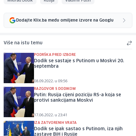
Milorad Dodik
Rusija
Vladimir Putin
Dodajte Klix.ba među omiljene izvore na Googlu
Više na istu temu
PODRŠKA PRED IZBORE
Dodik se sastaje s Putinom u Moskvi 20.
septembra
08.09.2022. u 09:56
RAZGOVOR S DODIKOM
Putin: Rusija cijeni poziciju RS-a koja se
protivi sankcijama Moskvi
17.06.2022. u 23:41
IZA ZATVORENIH VRATA
Dodik se ipak sastao s Putinom, iza njih
zastave BiH i Rusije