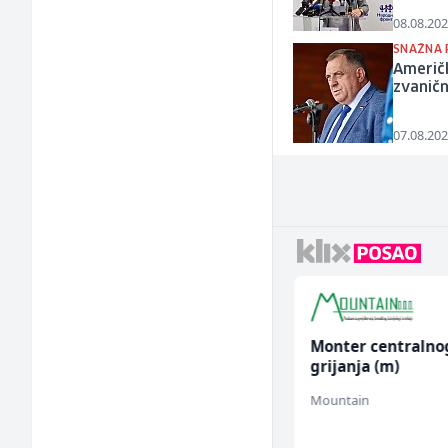
08.08.202
SNAŽNA 
Američ
zvaničn
07.08.202
Električar (m)
Monter centralno
grijanja (m)
Mountain
Mountain