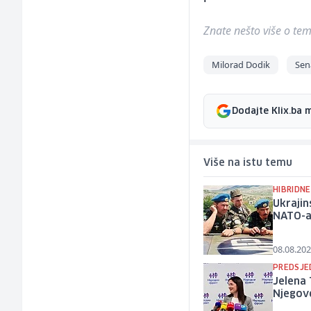
Znate nešto više o temi 
Milorad Dodik
Sen
Dodajte Klix.ba 
Više na istu temu
HIBRIDNE
Ukrajin
NATO-a 
08.08.202
PREDSJE
Jelena 
Njegov