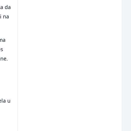
za da
i na
ema
es
ine.
ela u
a