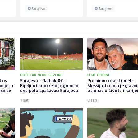
Sarajevo
Sarajevo
POČETAK NOVE SEZONE
U 68. GODINI
 Los
Sarajevo - Radnik 0:0:
Preminuo otac Lionela
mljen u
Bijeljinci konkretniji, golman
Messija, bio mu je glavni
rsnice
dva puta spašavao Sarajevo
oslonac u životu i karije
1 sat
8 sati