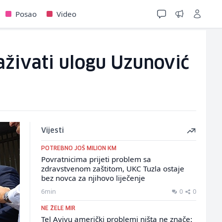
Posao
Video
raživati ulogu Uzunović
Vijesti
POTREBNO JOŠ MILION KM
Povratnicima prijeti problem sa
zdravstvenom zaštitom, UKC Tuzla ostaje
bez novca za njihovo liječenje
6min
0
0
NE ŽELE MIR
Tel Avivu američki problemi ništa ne znače: