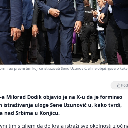
formirao pravni tim koji će istraživati Senu Uzunović, ali ne objašnjava o ka
Podi
a Milorad Dodik objavio je na X-u da je formirao
em istraživanja uloge Sene Uzunović u, kako tvrdi,
na nad Srbima u Konjicu.
i tim s ciljem da do kraja istraži sve okolnosti zločin