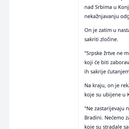
nad Srbima u Konji
nekažnjavanju odg
On je zatim u nas
sakriti zločine.
"Srpske žrtve ne m
koji će biti zabor
ih sakrije ćutanjem
Na kraju, on je re
koje su ubijene u 
"Ne zastarijevaju 
Bradini. Nećemo za
koje su stradale s