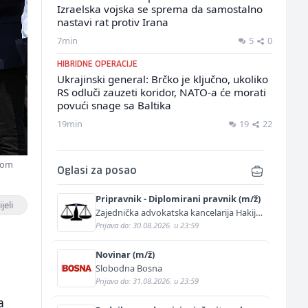
Izraelska vojska se sprema da samostalno
nastavi rat protiv Irana
7min
5
0
HIBRIDNE OPERACIJE
Ukrajinski general: Brčko je ključno, ukoliko
RS odluči zauzeti koridor, NATO-a će morati
povući snage sa Baltika
19min
19
22
kvom
Oglasi za posao
Pripravnik - Diplomirani pravnik (m/ž)
jeli
Zajednička advokatska kancelarija Hakija
Kurtović i Adis Kurtović
Prijava do: 30.08.2026. u 23:59
Novinar (m/ž)
Slobodna Bosna
Prijava do: 31.08.2026. u 23:59
a