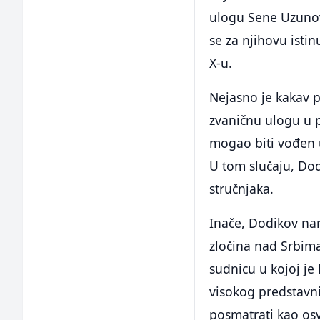
ulogu Sene Uzunovi
se za njihovu istin
X-u.
Nejasno je kakav 
zvaničnu ulogu u p
mogao biti vođen 
U tom slučaju, Do
stručnjaka.
Inače, Dodikov nar
zločina nad Srbima
sudnicu u kojoj j
visokog predstavn
posmatrati kao osv