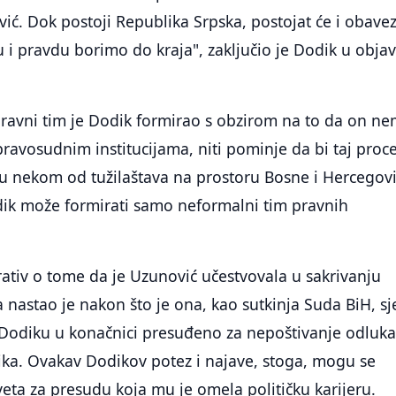
ć. Dok postoji Republika Srpska, postojat će i obave
u i pravdu borimo do kraja", zaključio je Dodik u objav
pravni tim je Dodik formirao s obzirom na to da on n
ravosudnim institucijama, niti pominje da bi taj proc
u nekom od tužilaštava na prostoru Bosne i Hercegov
dik može formirati samo neformalni tim pravnih
ativ o tome da je Uzunović učestvovala u sakrivanju
 nastao je nakon što je ona, kao sutkinja Suda BiH, sj
e Dodiku u konačnici presuđeno za nepoštivanje odluk
ika. Ovakav Dodikov potez i najave, stoga, mogu se
eta za presudu koja mu je omela političku karijeru.