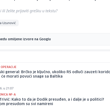
ili želite prijaviti grešku u tekstu?
a Uzunović
među omiljene izvore na Googlu
 OPERACIJE
ski general: Brčko je ključno, ukoliko RS odluči zauzeti korido
će morati povući snage sa Baltika
6. u 21:07
DNICA NF-A
Trivić: Kako to da je Dodik presuđen, a i dalje je u politici?
om presudom su svi namireni