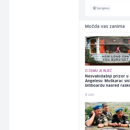
Sarajevo
Sarajevo
Možda vas zanima
O ČEMU JE RIJEČ
Nesvakidašnji prizor u
Angelesu: Muškarac sni
billboardu nasred rask
8 sati