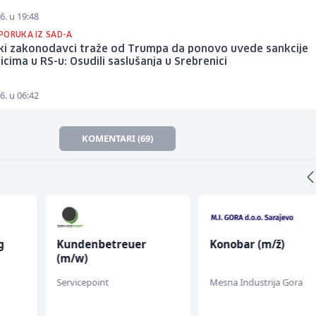
6. u 19:48
PORUKA IZ SAD-A
ki zakonodavci traže od Trumpa da ponovo uvede sankcije
icima u RS-u: Osudili saslušanja u Srebrenici
6. u 06:42
KOMENTARI (69)
g
Kundenbetreuer
Konobar (m/ž)
(m/w)
Servicepoint
Mesna Industrija Gora