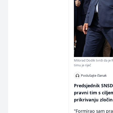
Milorad Dodik tvrdi da je 
timu je riječ
Poslušajte članak
Predsjednik SNSD-
pravni tim s cilj
prikrivanju zloči
"Formirao sam pravn