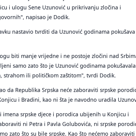
cu i ulogu Sene Uzunović u prikrivanju zločina i
ovornih", napisao je Dodik.
tavku nastavio tvrditi da Uzunović godinama pokušava
ogu biti manje vrijedne i ne postoje zločini nad Srbim
avljeni samo zato što je Uzunović godinama pokušavala
, strahom ili političkom zaštitom", tvrdi Dodik.
kao da Republika Srpska neće zaboraviti srpske porodi
Konjicu i Bradini, kao ni šta je navodno uradila Uzunov
ni imena srpske djece i porodica ubijenih u Konjicu i
boraviti ni Petra i Pavla Golubovića, ni srpske porodi
amo zato što su bile srpske. Kao što nećemo zaboraviti