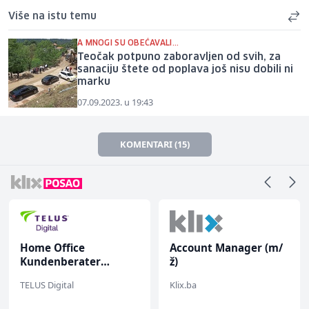
Više na istu temu
A MNOGI SU OBEĆAVALI...
Teočak potpuno zaboravljen od svih, za
sanaciju štete od poplava još nisu dobili ni
marku
07.09.2023. u 19:43
KOMENTARI (15)
Home Office
Account Manager (m/
Kundenberater
ž)
(m/w/d) für ein
TELUS Digital
Klix.ba
renommiertes
Schuhunternehmen