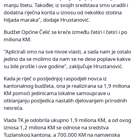
manju štetu. Također, iz svojih sredstava smo uradili i
dodatna riječna korita u iznosu od nekoliko stotina
hiljada maraka", dodaje Hrustanović.
Budžet Općine Čelić se kreće između četiri i četiri i po
miliona KM.
"Aplicirali smo na sve nivoe vlasti, a sada nam je ostalo
jedino da se molimo da nam se ne dese poplave kakve
su bile prošle i ove godine", zaključuje Hrustanović.
Kada je riječ o posljednjoj raspodjeli novca iz
kantonalnog budžeta, ona je realizirana sa 1,9 miliona
KM pomoći jedinicama lokalne samouprave u
otklanjanju posljedica nastalih djelovanjem prirodnih
nesreća.
Vlada TK je odobrila ukupno 1,9 miliona KM, a od ovog
iznosa 1,2 miliona KM se odnose na sredstva
Tuzlanskog kantona, a 700.000 KM na namjenska