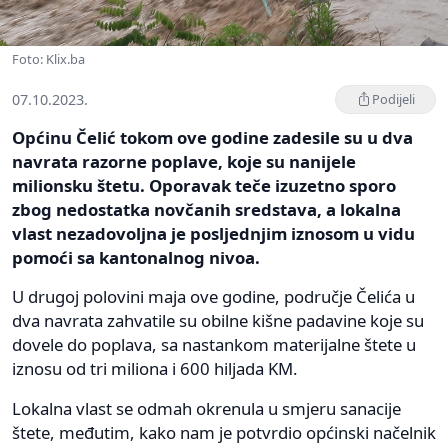
Foto: Klix.ba
07.10.2023.
Podijeli
Općinu Čelić tokom ove godine zadesile su u dva
navrata razorne poplave, koje su nanijele
milionsku štetu. Oporavak teče izuzetno sporo
zbog nedostatka novčanih sredstava, a lokalna
vlast nezadovoljna je posljednjim iznosom u vidu
pomoći sa kantonalnog nivoa.
U drugoj polovini maja ove godine, područje Čelića u
dva navrata zahvatile su obilne kišne padavine koje su
dovele do poplava, sa nastankom materijalne štete u
iznosu od tri miliona i 600 hiljada KM.
Lokalna vlast se odmah okrenula u smjeru sanacije
štete, međutim, kako nam je potvrdio općinski načelnik