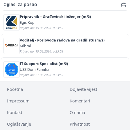
Oglasi za posao
Pripravnik – Građevinski inženjer (m/ž)
Egić Kop
Prijava do: 15.08.2026. u 23:59
Voditelj - Poslovođa radova na gradilištu (m/ž)
Mibral
Prijava do: 19.08.2026. u 23:59
IT Support Specialist (m/ž)
USZ Dom Familia
Prijava do: 21.08.2026. u 23:59
Početna
Dojavite vijest
Impressum
Komentari
Kontakt
O nama
Oglašavanje
Privatnost