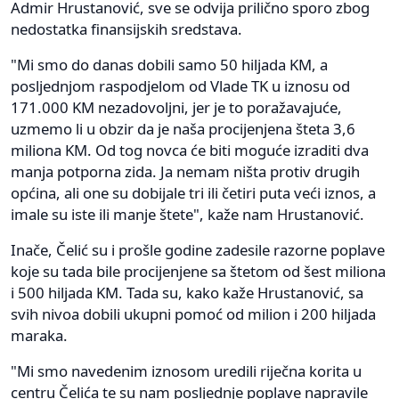
Admir Hrustanović, sve se odvija prilično sporo zbog
nedostatka finansijskih sredstava.
"Mi smo do danas dobili samo 50 hiljada KM, a
posljednjom raspodjelom od Vlade TK u iznosu od
171.000 KM nezadovoljni, jer je to poražavajuće,
uzmemo li u obzir da je naša procijenjena šteta 3,6
miliona KM. Od tog novca će biti moguće izraditi dva
manja potporna zida. Ja nemam ništa protiv drugih
općina, ali one su dobijale tri ili četiri puta veći iznos, a
imale su iste ili manje štete", kaže nam Hrustanović.
Inače, Čelić su i prošle godine zadesile razorne poplave
koje su tada bile procijenjene sa štetom od šest miliona
i 500 hiljada KM. Tada su, kako kaže Hrustanović, sa
svih nivoa dobili ukupni pomoć od milion i 200 hiljada
maraka.
"Mi smo navedenim iznosom uredili riječna korita u
centru Čelića te su nam posljednje poplave napravile