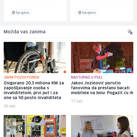
Sarajevo
Sarajevo
Možda vas zanima
JAVNI POZIVI FONDA
NASTUPAO U PULI
Osigurano 20,3 miliona KM za
Jakov Jozinović poručio
zapošljavanje osoba s
fanovima da prestanu bacati
invaliditetom, prvi put i za
mobitele na binu: Pogazit ću ih
one sa 50 posto invaliditeta
17 sati
20 sati