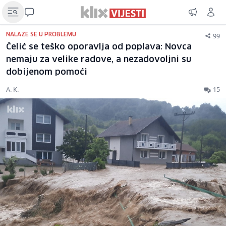
99
NALAZE SE U PROBLEMU
Čelić se teško oporavlja od poplava: Novca
nemaju za velike radove, a nezadovoljni su
dobijenom pomoći
A. K.
15