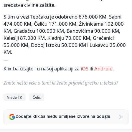
sredstva civilne zaštite.
S tim u vezi Teočaku je odobreno 676.000 KM, Sapni
474.000 KM, Čeliću 171.000 KM, Živinicama 102.000
KM, Gradačcu 100.000 KM, Banovićima 90.000 KM,
Kalesiji 87.000 KM, Kladnju 70.000 KM, Gračanici
55.000 KM, Doboj Istoku 50.000 KM i Lukavcu 25.000
KM.
Klix.ba čitajte i u našoj aplikaciji za
iOS
ili
Android
.
Znate nešto više o temi ili želite prijaviti grešku u tekstu?
Vlada TK
Čelić
Dodajte Klix.ba među omiljene izvore na Googlu