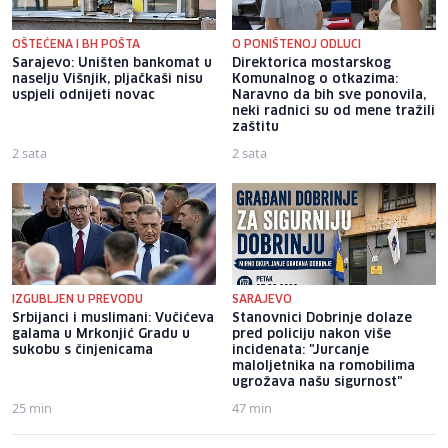
OŠTEĆENA I BH POŠTA
O PONIŠTENOJ ODLUCI
Sarajevo: Uništen bankomat u
Direktorica mostarskog
naselju Višnjik, pljačkaši nisu
Komunalnog o otkazima:
uspjeli odnijeti novac
Naravno da bih sve ponovila,
neki radnici su od mene tražili
zaštitu
2 sata
2 sata
IZGUBLJEN U PREVODU
SARAJEVO
Srbijanci i muslimani: Vučićeva
Stanovnici Dobrinje dolaze
galama u Mrkonjić Gradu u
pred policiju nakon više
sukobu s činjenicama
incidenata: "Jurcanje
maloljetnika na romobilima
ugrožava našu sigurnost"
25 min
47 min