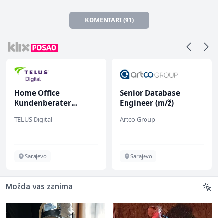
KOMENTARI (91)
Home Office
Senior Database
Kundenberater
Engineer (m/ž)
(m/w/d) für ein
TELUS Digital
Artco Group
renommiertes
Schuhunternehmen
Sarajevo
Sarajevo
Možda vas zanima