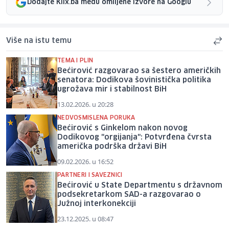
Dodajte Klix.ba među omiljene izvore na Googlu
Više na istu temu
TEMA I PLIN
Bećirović razgovarao sa šestero američkih
senatora: Dodikova šovinistička politika
ugrožava mir i stabilnost BiH
13.02.2026. u 20:28
NEDVOSMISLENA PORUKA
Bećirović s Ginkelom nakon novog
Dodikovog "orgijanja": Potvrđena čvrsta
američka podrška državi BiH
09.02.2026. u 16:52
PARTNERI I SAVEZNICI
Bećirović u State Departmentu s državnom
podsekretarkom SAD-a razgovarao o
Južnoj interkonekciji
23.12.2025. u 08:47