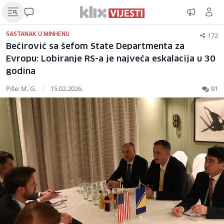
172
SASTANAK U MINHENU
Bećirović sa šefom State Departmenta za
Evropu: Lobiranje RS-a je najveća eskalacija u 30
godina
Piše: M. G.
|
15.02.2026.
91