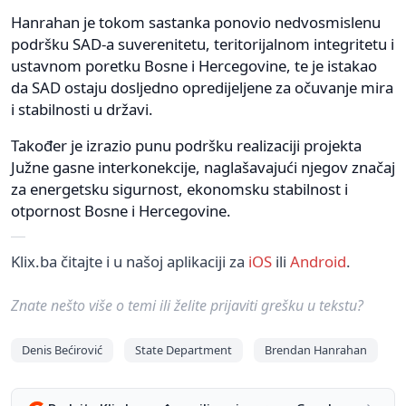
Hanrahan je tokom sastanka ponovio nedvosmislenu
podršku SAD-a suverenitetu, teritorijalnom integritetu i
ustavnom poretku Bosne i Hercegovine, te je istakao
da SAD ostaju dosljedno opredijeljene za očuvanje mira
i stabilnosti u državi.
Također je izrazio punu podršku realizaciji projekta
Južne gasne interkonekcije, naglašavajući njegov značaj
za energetsku sigurnost, ekonomsku stabilnost i
otpornost Bosne i Hercegovine.
Klix.ba čitajte i u našoj aplikaciji za
iOS
ili
Android
.
Znate nešto više o temi ili želite prijaviti grešku u tekstu?
Denis Bećirović
State Department
Brendan Hanrahan