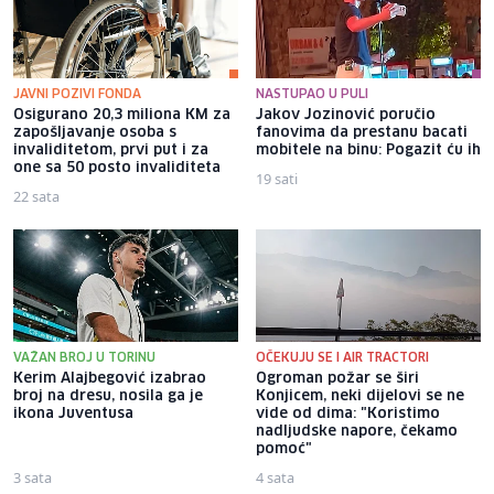
JAVNI POZIVI FONDA
NASTUPAO U PULI
Osigurano 20,3 miliona KM za
Jakov Jozinović poručio
zapošljavanje osoba s
fanovima da prestanu bacati
invaliditetom, prvi put i za
mobitele na binu: Pogazit ću ih
one sa 50 posto invaliditeta
19 sati
22 sata
VAŽAN BROJ U TORINU
OČEKUJU SE I AIR TRACTORI
Kerim Alajbegović izabrao
Ogroman požar se širi
broj na dresu, nosila ga je
Konjicem, neki dijelovi se ne
ikona Juventusa
vide od dima: "Koristimo
nadljudske napore, čekamo
pomoć"
3 sata
4 sata