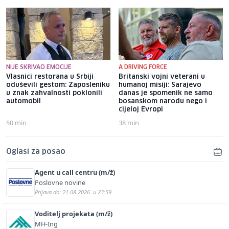
NIJE SKRIVAO EMOCIJE
A DRIVING FORCE
Vlasnici restorana u Srbiji
Britanski vojni veterani u
oduševili gestom: Zaposleniku
humanoj misiji: Sarajevo
u znak zahvalnosti poklonili
danas je spomenik ne samo
automobil
bosanskom narodu nego i
cijeloj Evropi
50 min
38 min
Oglasi za posao
Agent u call centru (m/ž)
Poslovne novine
Prijava do: 21.08.2026. u 23:59
Voditelj projekata (m/ž)
MH-Ing