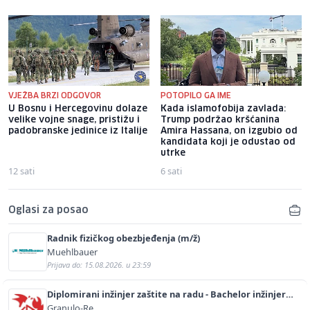
VJEŽBA BRZI ODGOVOR
POTOPILO GA IME
U Bosnu i Hercegovinu dolaze
Kada islamofobija zavlada:
velike vojne snage, pristižu i
Trump podržao kršćanina
padobranske jedinice iz Italije
Amira Hassana, on izgubio od
kandidata koji je odustao od
utrke
12 sati
6 sati
Oglasi za posao
Radnik fizičkog obezbjeđenja (m/ž)
Muehlbauer
Prijava do: 15.08.2026. u 23:59
Diplomirani inžinjer zaštite na radu - Bachelor inžinjer
sigurnosti i pomoći (m/ž)
Granulo-Re