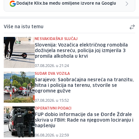
Dodajte Klix.ba među omiljene izvore na Googlu
Više na istu temu
NESVAKIDAŠNJI SLUČAJ
Slovenija: Vozačica električnog romobila
doživjela nesreću, policija joj izmjerila 3
promila alkohola u krvi
07.08.2026. u 21:24
SUDAR DVA VOZILA
Sarajevo: Saobraćajna nesreća na tranzitu,
hitna i policija na terenu, stvorile se
ogromne gužve
07.08.2026. u 15:52
OPERATIVNI PODACI
FUP dobio informacije da se Đorđe Ždrale
skriva u FBiH: Rade na njegovom lociranju i
hapšenju
06.08.2026. u 22:59