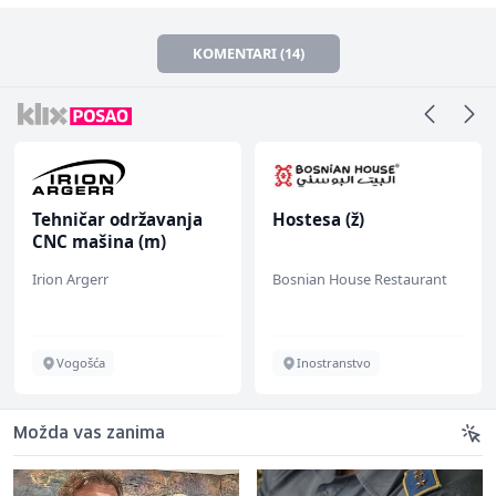
KOMENTARI (14)
Tehničar održavanja
Hostesa (ž)
CNC mašina (m)
Irion Argerr
Bosnian House Restaurant
Vogošća
Inostranstvo
Možda vas zanima