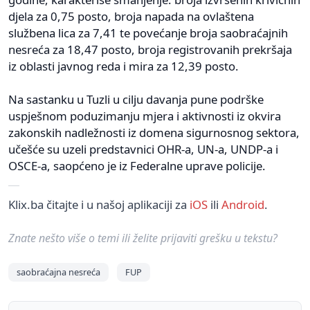
djela za 0,75 posto, broja napada na ovlaštena
službena lica za 7,41 te povećanje broja saobraćajnih
nesreća za 18,47 posto, broja registrovanih prekršaja
iz oblasti javnog reda i mira za 12,39 posto.
Na sastanku u Tuzli u cilju davanja pune podrške
uspješnom poduzimanju mjera i aktivnosti iz okvira
zakonskih nadležnosti iz domena sigurnosnog sektora,
učešće su uzeli predstavnici OHR-a, UN-a, UNDP-a i
OSCE-a, saopćeno je iz Federalne uprave policije.
Klix.ba čitajte i u našoj aplikaciji za
iOS
ili
Android
.
Znate nešto više o temi ili želite prijaviti grešku u tekstu?
saobraćajna nesreća
FUP