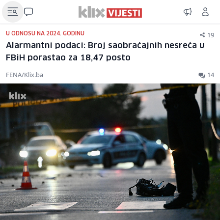
19
U ODNOSU NA 2024. GODINU
Alarmantni podaci: Broj saobraćajnih nesreća u
FBiH porastao za 18,47 posto
FENA/Klix.ba
14