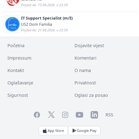
Prijava do: 13.08.2026. u 23:59
IT Support Specialist (m/ž)
USZ Dom Familia
Prijava do: 21.08.2026. u 23:59
Početna
Dojavite vijest
Impressum
Komentari
Kontakt
O nama
Oglašavanje
Privatnost
Sigurnost
Oglasi za posao
Facebook
YouTube
LinkedIn
Twitter
Instagram
RSS
App Store
Google Play