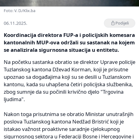
Foto: V. D./Klix.ba
06.11.2025.
Podijeli
Koordinacija direktora FUP-a i policijskih komesara
kantonalnih MUP-ova održali su sastanak na kojem
se analizirala sigurnosna situacija u entitetu.
Na početku sastanka obratio se direktor Uprave policije
Tuzlanskog kantona Dževad Korman, koji je prisutne
upoznao sa događajima koji su se desili u Tuzlanskom
kantonu, kada su uhapšena četiri policijska službenika,
zbog sumnje da su počinili krivično djelo "Trgovina
ljudima".
Nakon toga prisutnima se obratio Ministar unutrašnjih
poslova Tuzlanskog kantona Nedžad Bristrić koji je
istakao važnost proaktivne saradnje cjelokupnog
sigurnosnog sektora u Federaciji Bosne i Hercegovine i