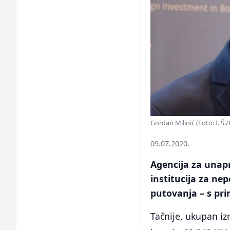
Gordan Milinić (Foto: I. Š./
09.07.2020.
Agencija za unapr
institucija za nep
putovanja – s pr
Tačnije, ukupan iz