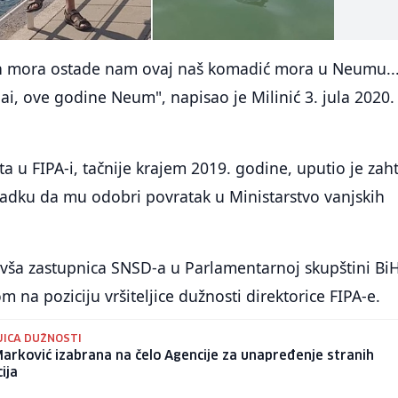
kih mora ostade nam ovaj naš komadić mora u Neumu..
i, ove godine Neum", napisao je Milinić 3. jula 2020.
ta u FIPA-i, tačnije krajem 2019. godine, uputio je zah
nadku da mu odobri povratak u Ministarstvo vanjskih
ivša zastupnica SNSD-a u Parlamentarnoj skupštini BiH
 na poziciju vršiteljice dužnosti direktorice FIPA-e.
JICA DUŽNOSTI
Marković izabrana na čelo Agencije za unapređenje stranih
cija