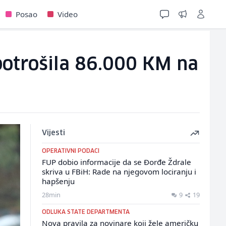
Posao
Video
 potrošila 86.000 KM na
Vijesti
OPERATIVNI PODACI
FUP dobio informacije da se Đorđe Ždrale
skriva u FBiH: Rade na njegovom lociranju i
hapšenju
28min
9
19
ODLUKA STATE DEPARTMENTA
Nova pravila za novinare koji žele američku