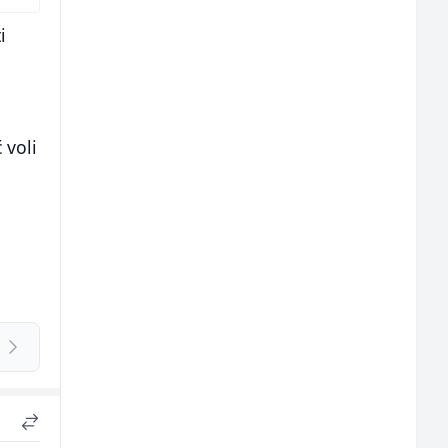
i
 voli