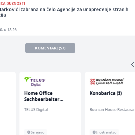
JICA DUŽNOSTI
Marković izabrana na čelo Agencije za unapređenje stranih
ija
0. u 18:26
KOMENTARI (57)
Home Office
Konobarica (ž)
Sachbearbeiter
(m/w/d) für einen
TELUS Digital
Bosnian House Restaura
bekannten deutschen
Energieversorger
Sarajevo
Inostranstvo