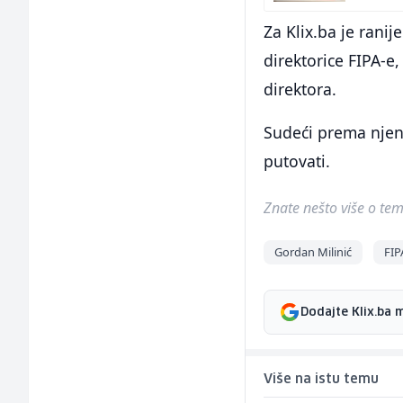
Za Klix.ba je ranij
direktorice FIPA-e
direktora.
Sudeći prema njen
putovati.
Znate nešto više o temi 
Gordan Milinić
FIP
Dodajte Klix.ba 
Više na istu temu