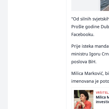
"Od silnih svjets
Prošle godine Duba
Facebooku.
Prije isteka manda
ministru Igoru Cr
poslova BiH.
Milica Marković, b
imenovana je potom
VRŠITEL
Milica 
investi