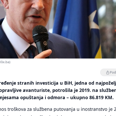
Klix.ba)
Podi
eđenje stranih investicija u BiH, jedna od najpoželj
opravljive avanturiste, potrošila je 2019. na službe
imjesama opuštanja i odmora – ukupno 86.819 KM.
nos troškova za službena putovanja u inostranstvo je 