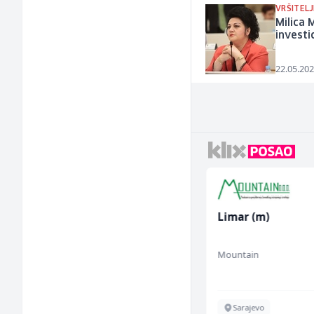
VRŠITEL
Milica 
investic
22.05.202
Električar - Radnik na
Limar (m)
tehničkom održavanju
(m/ž)
Amko komerc
Mountain
Sarajevo
Sarajevo