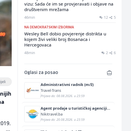
vizu: Sada će im se provjeravati i objave na
društvenim mrežama
46min
12
5
NA DEMOKRATSKIM IZBORIMA
Wesley Bell dobio povjerenje distrikta u
kojem živi veliki broj Bosanaca i
Hercegovaca
48min
2
6
Oglasi za posao
jeli
Administrativni radnik (m/ž)
Travel-Trans
nijih
Prijava do: 08.08.2026. u 23:59
na
Agent prodaje u turističkoj agenciji
(m/ž)
Nikitravel.ba
Prijava do: 20.08.2026. u 23:59
2019.