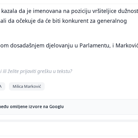
e kazala da je imenovana na poziciju vršiteljice dužnost
, ali da očekuje da će biti konkurent za generalnog
om dosadašnjem djelovanju u Parlamentu, i Marković
ili želite prijaviti grešku u tekstu?
A
Milica Marković
među omiljene izvore na Googlu