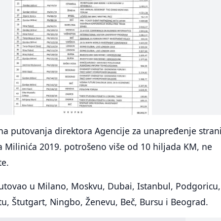
na putovanja direktora Agencije za unapređenje stran
a Milinića 2019. potrošeno više od 10 hiljada KM, ne
te.
putovao u Milano, Moskvu, Dubai, Istanbul, Podgoricu,
u, Štutgart, Ningbo, Ženevu, Beč, Bursu i Beograd.