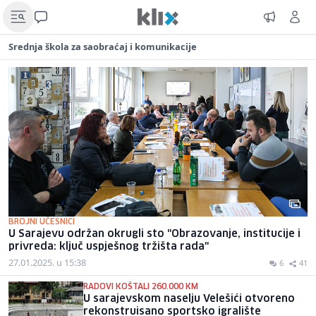
Srednja škola za saobraćaj i komunikacije
BROJNI UČESNICI
U Sarajevu održan okrugli sto "Obrazovanje, institucije i
privreda: ključ uspješnog tržišta rada"
27.01.2025. u 15:38
6
41
RADOVI KOŠTALI 260.000 KM
U sarajevskom naselju Velešići otvoreno
rekonstruisano sportsko igralište