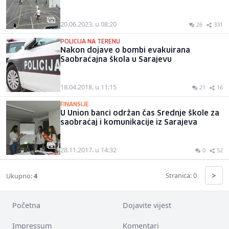
20.06.2023. u 08:20
26
331
POLICIJA NA TERENU
Nakon dojave o bombi evakuirana
Saobraćajna škola u Sarajevu
18.04.2018. u 11:15
21
16
FINANSIJE
U Union banci održan čas Srednje škole za
saobraćaj i komunikacije iz Sarajeva
28.11.2017. u 14:32
0
52
>
Stranica: 0
Ukupno:
4
Početna
Dojavite vijest
Impressum
Komentari