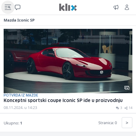
Mazda Iconic SP
POTVRDA IZ MAZDE
Konceptni sportski coupe Iconic SP ide u proizvodnju
08.11.2024. u 14:23
3
14
>
Stranica: 0
Ukupno:
1