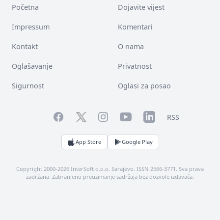
Početna
Dojavite vijest
Impressum
Komentari
Kontakt
O nama
Oglašavanje
Privatnost
Sigurnost
Oglasi za posao
Facebook
YouTube
LinkedIn
Twitter
Instagram
RSS
App Store
Google Play
Copyright 2000-2026 InterSoft d.o.o. Sarajevo. ISSN 2566-3771. Sva prava
zadržana. Zabranjeno preuzimanje sadržaja bez dozvole izdavača.