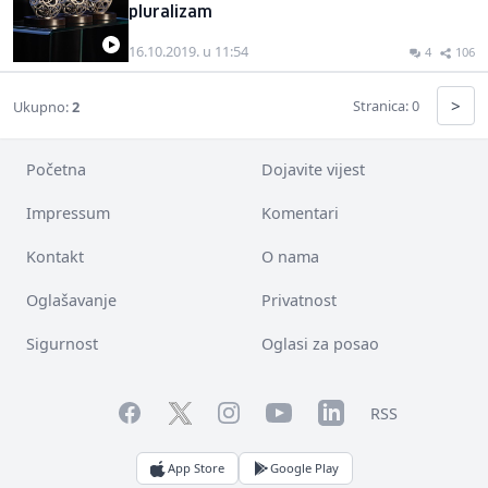
pluralizam
16.10.2019. u 11:54
4
106
>
Stranica: 0
Ukupno:
2
Početna
Dojavite vijest
Impressum
Komentari
Kontakt
O nama
Oglašavanje
Privatnost
Sigurnost
Oglasi za posao
Facebook
YouTube
LinkedIn
Twitter
Instagram
RSS
App Store
Google Play