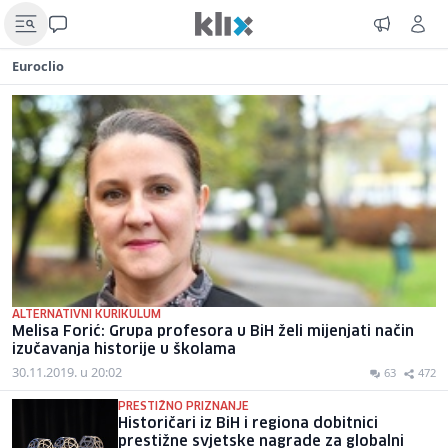
Euroclio
ALTERNATIVNI KURIKULUM
Melisa Forić: Grupa profesora u BiH želi mijenjati način
izučavanja historije u školama
30.11.2019. u 20:02
63
472
PRESTIŽNO PRIZNANJE
Historičari iz BiH i regiona dobitnici
prestižne svjetske nagrade za globalni