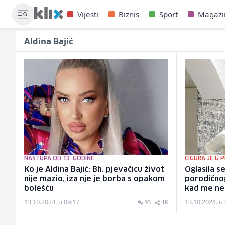
Vijesti
Biznis
Sport
Magazi
Aldina Bajić
NASTUPA OD 13. GODINE
CIGURA JE U 
Ko je Aldina Bajić: Bh. pjevačicu život
Oglasila s
nije mazio, iza nje je borba s opakom
porodičnog
bolešću
kad me nek
13.10.2024. u 09:17
13.10.2024. u
93
1K