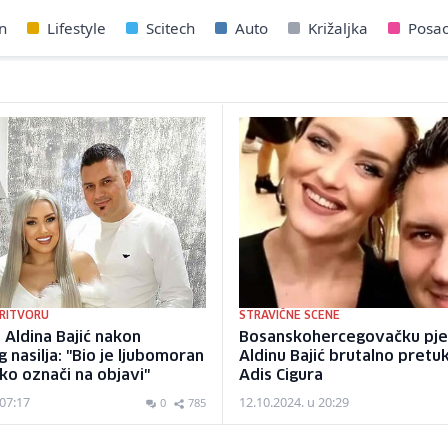
n
Lifestyle
Scitech
Auto
Križaljka
Posa
PRITVORU
STRAVIČNE SCENE
e Aldina Bajić nakon
Bosanskohercegovačku pje
 nasilja: "Bio je ljubomoran
Aldinu Bajić brutalno pret
o označi na objavi"
Adis Cigura
 07:17
12.10.2024. u 20:29
0
785