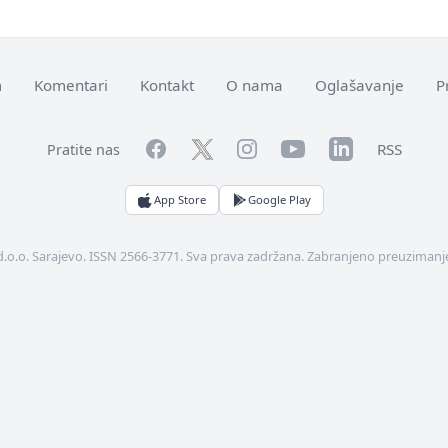
m
Komentari
Kontakt
O nama
Oglašavanje
P
Facebook
YouTube
LinkedIn
Twitter
Instagram
RSS
Pratite nas
App Store
Google Play
d.o.o. Sarajevo. ISSN 2566-3771. Sva prava zadržana. Zabranjeno preuzimanje