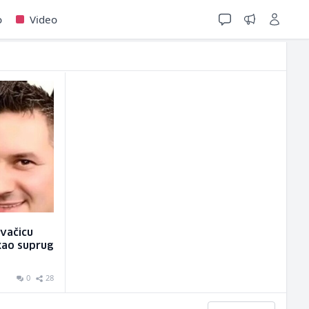
o
Video
vačicu
ukao suprug
0
28