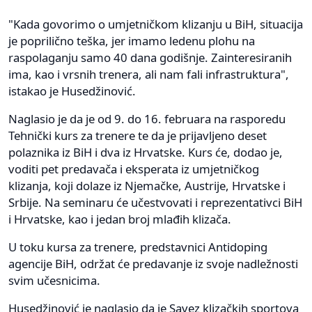
"Kada govorimo o umjetničkom klizanju u BiH, situacija
je poprilično teška, jer imamo ledenu plohu na
raspolaganju samo 40 dana godišnje. Zainteresiranih
ima, kao i vrsnih trenera, ali nam fali infrastruktura",
istakao je Husedžinović.
Naglasio je da je od 9. do 16. februara na rasporedu
Tehnički kurs za trenere te da je prijavljeno deset
polaznika iz BiH i dva iz Hrvatske. Kurs će, dodao je,
voditi pet predavača i eksperata iz umjetničkog
klizanja, koji dolaze iz Njemačke, Austrije, Hrvatske i
Srbije. Na seminaru će učestvovati i reprezentativci BiH
i Hrvatske, kao i jedan broj mlađih klizača.
U toku kursa za trenere, predstavnici Antidoping
agencije BiH, održat će predavanje iz svoje nadležnosti
svim učesnicima.
Husedžinović je naglasio da je Savez klizačkih sportova