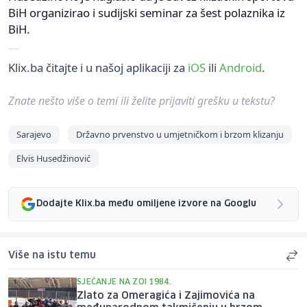
BiH organizirao i sudijski seminar za šest polaznika iz
BiH.
Klix.ba čitajte i u našoj aplikaciji za
iOS
ili
Android
.
Znate nešto više o temi ili želite prijaviti grešku u tekstu?
Sarajevo
Državno prvenstvo u umjetničkom i brzom klizanju
Elvis Husedžinović
Dodajte Klix.ba među omiljene izvore na Googlu
Više na istu temu
SJEĆANJE NA ZOI 1984.
Zlato za Omeragića i Zajimovića na