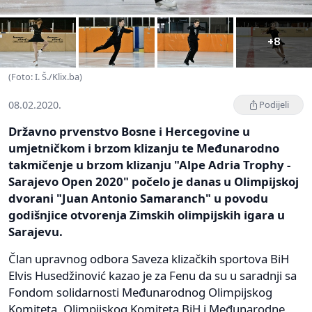
+8
(Foto: I. Š./Klix.ba)
08.02.2020.
Podijeli
Državno prvenstvo Bosne i Hercegovine u
umjetničkom i brzom klizanju te Međunarodno
takmičenje u brzom klizanju "Alpe Adria Trophy -
Sarajevo Open 2020" počelo je danas u Olimpijskoj
dvorani "Juan Antonio Samaranch" u povodu
godišnjice otvorenja Zimskih olimpijskih igara u
Sarajevu.
Član upravnog odbora Saveza klizačkih sportova BiH
Elvis Husedžinović kazao je za Fenu da su u saradnji sa
Fondom solidarnosti Međunarodnog Olimpijskog
Komiteta, Olimpijskog Komiteta BiH i Međunarodne