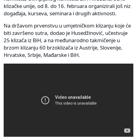
klizačke unije, od 8. do 16. februara organizirali još niz
događaja, kurseva, seminara i drugih aktivnosti.
Na državom prvenstvu u umjetničkom klizanju koje će
biti završeno sutra, dodao je Husedžinović, učestvuje
25 klizača iz BiH, a na međunarodno takmičenje u
brzom klizanju 60 brzoklizača iz Austrije, Slovenije,
Hrvatske, Srbije, Mađarske i BiH.