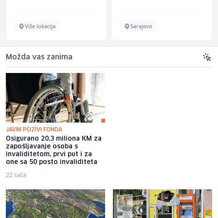
Više lokacija
Sarajevo
Možda vas zanima
JAVNI POZIVI FONDA
Osigurano 20,3 miliona KM za
Jakov Jozinović poručio
zapošljavanje osoba s
fanovima da prestanu bacati
invaliditetom, prvi put i za
mobitele na binu: Pogazit ću ih
one sa 50 posto invaliditeta
22 sata
19 sati