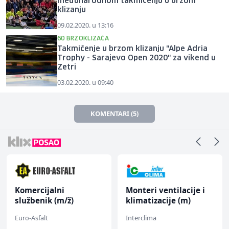
međunarodnom takmičenju u brzom
klizanju
09.02.2020. u 13:16
60 BRZOKLIZAČA
Takmičenje u brzom klizanju "Alpe Adria
Trophy - Sarajevo Open 2020" za vikend u
Zetri
03.02.2020. u 09:40
KOMENTARI (5)
Komercijalni
Monteri ventilacije i
službenik (m/ž)
klimatizacije (m)
Euro-Asfalt
Interclima