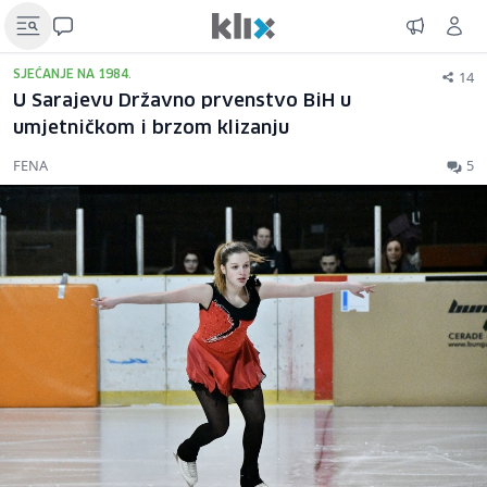
14
SJEĆANJE NA 1984.
U Sarajevu Državno prvenstvo BiH u
umjetničkom i brzom klizanju
FENA
5