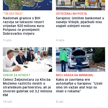
"TRI SESTRICE"
OŠTEĆENA I BH POŠTA
Nadomak granice s BiH
Sarajevo: Uništen bankomat u
razvija se luksuzni resort
naselju Višnjik, pljačkaši nisu
vrijedan 920 miliona eura:
uspjeli odnijeti novac
Potpuno će promijeniti
Dubrovačku rivijeru
3 sata
4 sata
ODBOR ZA HITNOST
BROJ KRAĐA NA MINIMUMU
Čelnici Željezničara za Klix.ba:
Kako je završena ere
Možemo različito misliti o
automafije u Sarajevu: "Uzeli
strateškom partnerstvu, ali je
smo im važan alat koji su
stvoren gubitak od 3,2 miliona
imali u rukama"
KM
18 sati
8 sati