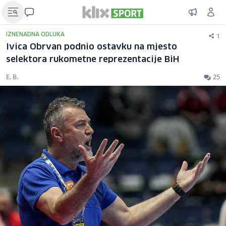
1
IZNENADNA ODLUKA
Ivica Obrvan podnio ostavku na mjesto
selektora rukometne reprezentacije BiH
E. B.
25