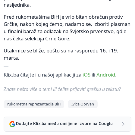
nasljednika.
Pred rukometašima BiH je vrlo bitan obračun protiv
Grčke, nakon kojeg ćemo, nadamo se, izboriti plasman
u finalni baraž za odlazak na Svjetsko prvenstvo, gdje
nas čeka selekcija Crne Gore.
Utakmice se bliže, pošto su na rasporedu 16. i 19.
marta.
Klix.ba čitajte i u našoj aplikaciji za
iOS
ili
Android
.
Znate nešto više o temi ili želite prijaviti grešku u tekstu?
rukometna reprezentacija BiH
Ivica Obrvan
Dodajte Klix.ba među omiljene izvore na Googlu