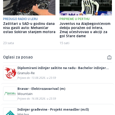
PREDUGO RADIO U LERU
PRIPREME U PERTHU
Zaštitari u SAD-u godinu dana
Juventus na Alajbegovićevom
nisu gasili auto: Mehaničar
debiju poražen od Intera,
ostao šokiran stanjem motora
Zmaj učestvovao u akciji za
gol Stare dame
23 sata
15 sati
Oglasi za posao
Diplomirani inžinjer zaštite na radu - Bachelor inžinjer
sigurnosti i pomoći (m/ž)
Granulo-Re
Prijava do: 13.08.2026. u 23:59
Bravar - Elektrozavarivač (m)
Mountain
Prijava do: 16.08.2026. u 23:59
Inžinjer građevine - Projekt menadžer (m/ž)
MH-Ing