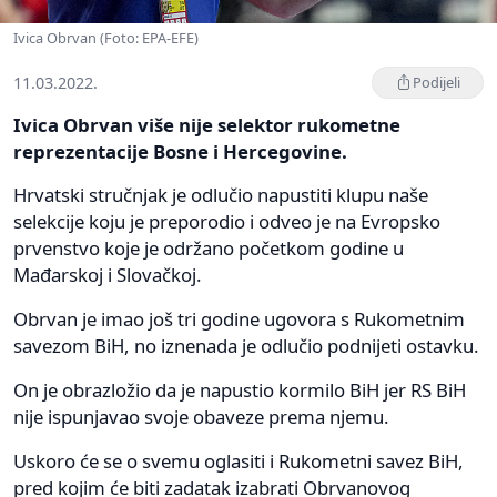
Ivica Obrvan (Foto: EPA-EFE)
11.03.2022.
Podijeli
Ivica Obrvan više nije selektor rukometne
reprezentacije Bosne i Hercegovine.
Hrvatski stručnjak je odlučio napustiti klupu naše
selekcije koju je preporodio i odveo je na Evropsko
prvenstvo koje je održano početkom godine u
Mađarskoj i Slovačkoj.
Obrvan je imao još tri godine ugovora s Rukometnim
savezom BiH, no iznenada je odlučio podnijeti ostavku.
On je obrazložio da je napustio kormilo BiH jer RS BiH
nije ispunjavao svoje obaveze prema njemu.
Uskoro će se o svemu oglasiti i Rukometni savez BiH,
pred kojim će biti zadatak izabrati Obrvanovog