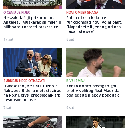
O ČEMU JE RIJEČ
NOVI OMJER SNAGA
Nesvakidašnji prizor u Los
Fidan otkrio kako će
Angelesu: Muškarac snimljen u
funkcionisati novi vojni pakt:
billboardu nasred raskrsnice
"Napadnete li jednog od nas,
napali ste sve"
17 sati
8 sati
TURNEJU NEĆE OTKAZATI
BIVŠI ZMAJ
"Gledati to je zaista tužno":
Kenan Kodro postigao gol
Rak Joea Bidena metastazirao
protiv velikog Real Madrida,
na kosti, bivši predsjednik trpi
pogledajte njegov pogodak
nesnosne bolove
7 sati
9 sati