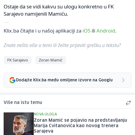
Ostaje da se vidi kakvu su ulogu konkretno u FK
Sarajevo namijenili Mamiću.
Klix.ba čitajte i u našoj aplikaciji za
iOS
ili
Android
.
Znate nešto više o temi ili želite prijaviti grešku u tekstu?
FK Sarajevo
Zoran Mamić
Dodajte Klix.ba među omiljene izvore na Googlu
Više na istu temu
NOVA ULOGA
Zoran Mamić se pojavio na predstavljanju
Marija Cvitanovića kao novog trenera
Sarajeva