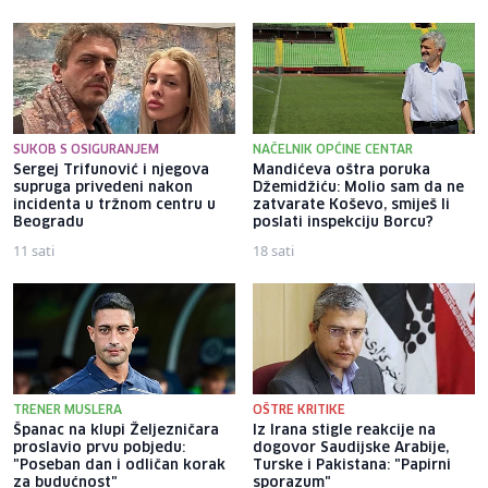
SUKOB S OSIGURANJEM
NAČELNIK OPĆINE CENTAR
Sergej Trifunović i njegova
Mandićeva oštra poruka
supruga privedeni nakon
Džemidžiću: Molio sam da ne
incidenta u tržnom centru u
zatvarate Koševo, smiješ li
Beogradu
poslati inspekciju Borcu?
11 sati
18 sati
TRENER MUSLERA
OŠTRE KRITIKE
Španac na klupi Željezničara
Iz Irana stigle reakcije na
proslavio prvu pobjedu:
dogovor Saudijske Arabije,
"Poseban dan i odličan korak
Turske i Pakistana: "Papirni
za budućnost"
sporazum"