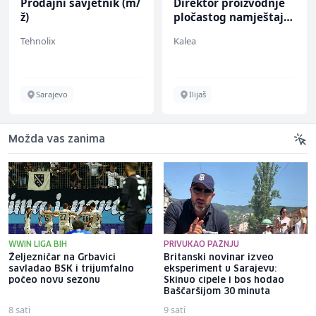
Prodajni savjetnik (m/
Direktor proizvodnje
ž)
pločastog namještaja
(m/ž)
Tehnolix
Kalea
Sarajevo
Ilijaš
Možda vas zanima
WWIN LIGA BIH
PRIVUKAO PAŽNJU
Željezničar na Grbavici
Britanski novinar izveo
savladao BSK i trijumfalno
eksperiment u Sarajevu:
počeo novu sezonu
Skinuo cipele i bos hodao
Baščaršijom 30 minuta
8 sati
9 sati