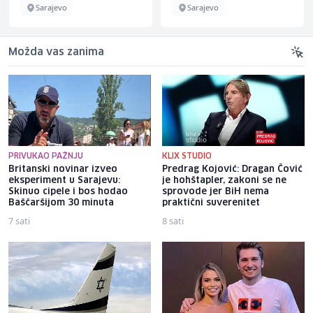
Sarajevo
Sarajevo
Možda vas zanima
PRIVUKAO PAŽNJU
KLIX STUDIO
Britanski novinar izveo
Predrag Kojović: Dragan Čović
eksperiment u Sarajevu:
je hohštapler, zakoni se ne
Skinuo cipele i bos hodao
sprovode jer BiH nema
Baščaršijom 30 minuta
praktični suverenitet
7 sati
8 sati