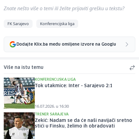
Znate nešto više o temi ili želite prijaviti grešku u tekstu?
FK Sarajevo
Konferencijska liga
Dodajte Klix.ba među omiljene izvore na Googlu
Više na istu temu
KONFERENCIJSKA LIGA
Tok utakmice: Inter - Sarajevo 2:1
16.07.2026. u 16:30
TRENER SARAJEVA
Zekić: Nadam se da će naši navijači sretno
stići u Finsku, želimo ih obradovati