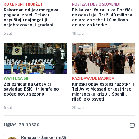
KO ĆE PUNITI BUDŽET
NOVI ZAHTJEV U SLOVENIJI
Rekordan odljev mozgova
Bivša zaručnica Luke Dončića
pogađa Izrael: Državu
ne odustaje: Traži 40 miliona
napuštaju najbogatiji i
dolara za sebe i 10 miliona
najobrazovaniji građani
dolara za kćerke
5 sati
19 sati
WWIN LIGA BIH
KAŽNJAVANJE MADRIDA
Željezničar na Grbavici
Kineski obavještajci razotkrili
savladao BSK i trijumfalno
Tel Aviv: Mossad orkestrirao
počeo novu sezonu
migrantsku krizu u Španiji,
riječ je o osveti
6 sati
20 sati
Oglasi za posao
Konobar - Šanker (m/ž)