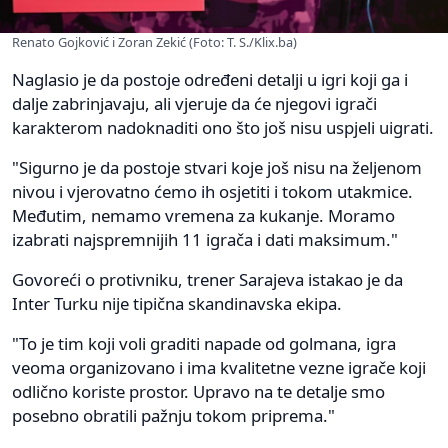
Renato Gojković i Zoran Zekić (Foto: T. S./Klix.ba)
Naglasio je da postoje određeni detalji u igri koji ga i
dalje zabrinjavaju, ali vjeruje da će njegovi igrači
karakterom nadoknaditi ono što još nisu uspjeli uigrati.
"Sigurno je da postoje stvari koje još nisu na željenom
nivou i vjerovatno ćemo ih osjetiti i tokom utakmice.
Međutim, nemamo vremena za kukanje. Moramo
izabrati najspremnijih 11 igrača i dati maksimum."
Govoreći o protivniku, trener Sarajeva istakao je da
Inter Turku nije tipična skandinavska ekipa.
"To je tim koji voli graditi napade od golmana, igra
veoma organizovano i ima kvalitetne vezne igrače koji
odlično koriste prostor. Upravo na te detalje smo
posebno obratili pažnju tokom priprema."