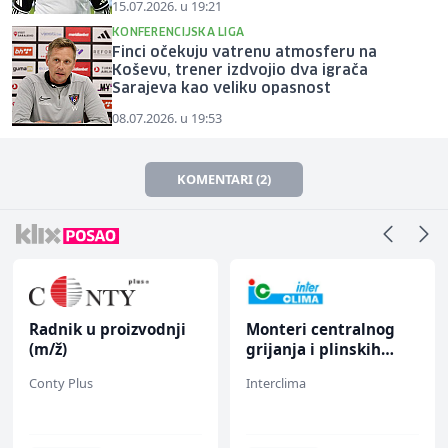
15.07.2026. u 19:21
KONFERENCIJSKA LIGA
Finci očekuju vatrenu atmosferu na
Koševu, trener izdvojio dva igrača
Sarajeva kao veliku opasnost
08.07.2026. u 19:53
KOMENTARI (2)
Monteri centralnog
Home Office
grijanja i plinskih
Kundenberater
instalacija (m)
(m/w/d) für ein
Interclima
TELUS Digital
renommiertes
Schuhunternehmen