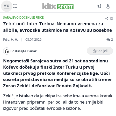
13
SARAJEVO DOČEKUJE FINCE
Zekić uoči Inter Turkua: Nemamo vremena za
alibije, evropske utakmice na Koševu su posebne
Piše: H. H.
|
08.07.2026.
2
Podijeli
Poslušajte članak
Nogometaši Sarajeva sutra od 21 sat na stadionu
Koševo dočekuju finski Inter Turku u prvoj
utakmici prvog pretkola Konferencijske lige. Uoči
susreta predstavnicma medija su se obratili trener
Zoran Zekić i defanzivac Renato Gojković.
Zekić je istakao da je ekipa iza sebe imala veoma kratak
i intenzivan pripremni period, ali da to ne smije biti
izgovor pred početak evropske sezone.