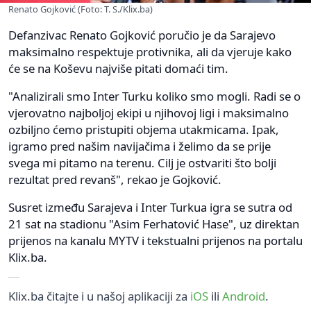
Renato Gojković (Foto: T. S./Klix.ba)
Defanzivac Renato Gojković poručio je da Sarajevo
maksimalno respektuje protivnika, ali da vjeruje kako
će se na Koševu najviše pitati domaći tim.
"Analizirali smo Inter Turku koliko smo mogli. Radi se o
vjerovatno najboljoj ekipi u njihovoj ligi i maksimalno
ozbiljno ćemo pristupiti objema utakmicama. Ipak,
igramo pred našim navijačima i želimo da se prije
svega mi pitamo na terenu. Cilj je ostvariti što bolji
rezultat pred revanš", rekao je Gojković.
Susret između Sarajeva i Inter Turkua igra se sutra od
21 sat na stadionu "Asim Ferhatović Hase", uz direktan
prijenos na kanalu MYTV i tekstualni prijenos na portalu
Klix.ba.
Klix.ba čitajte i u našoj aplikaciji za
iOS
ili
Android
.