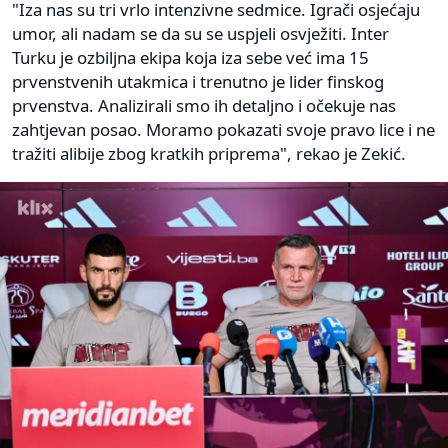
"Iza nas su tri vrlo intenzivne sedmice. Igrači osjećaju
umor, ali nadam se da su se uspjeli osvježiti. Inter
Turku je ozbiljna ekipa koja iza sebe već ima 15
prvenstvenih utakmica i trenutno je lider finskog
prvenstva. Analizirali smo ih detaljno i očekuje nas
zahtjevan posao. Moramo pokazati svoje pravo lice i ne
tražiti alibije zbog kratkih priprema", rekao je Zekić.