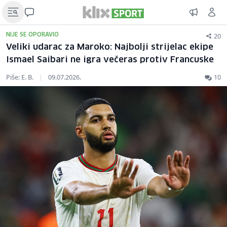
20
NIJE SE OPORAVIO
Veliki udarac za Maroko: Najbolji strijelac ekipe
Ismael Saibari ne igra večeras protiv Francuske
Piše: E. B.
|
09.07.2026.
10