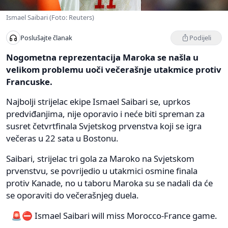
Ismael Saibari (Foto: Reuters)
Podijeli
Poslušajte članak
Nogometna reprezentacija Maroka se našla u
velikom problemu uoči večerašnje utakmice protiv
Francuske.
Najbolji strijelac ekipe Ismael Saibari se, uprkos
predviđanjima, nije oporavio i neće biti spreman za
susret četvrtfinala Svjetskog prvenstva koji se igra
večeras u 22 sata u Bostonu.
Saibari, strijelac tri gola za Maroko na Svjetskom
prvenstvu, se povrijedio u utakmici osmine finala
protiv Kanade, no u taboru Maroka su se nadali da će
se oporaviti do večerašnjeg duela.
🚨⛔️ Ismael Saibari will miss Morocco-France game.