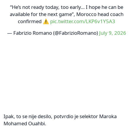
“He’s not ready today, too early… I hope he can be
available for the next game”, Morocco head coach
confirmed ⚠️
pic.twitter.com/LKP6v1Y5A3
— Fabrizio Romano (@FabrizioRomano)
July 9, 2026
Ipak, to se nije desilo, potvrdio je selektor Maroka
Mohamed Ouahbi.