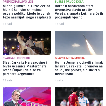
PREPOZNATLJIVO LICE
SUSRET PRVOG KOLA
Mlada glumica iz Tuzle Zerina
Borac u haotičnom startu
Mujkić šaljivim snimcima
prvenstva slavio protiv
osvaja publiku: Ljude je uvijek
Veleža, sramota Lešinara će ih
teže nasmijati nego rasplakati
proganjati vječno
14 sati
14 sati
SVADBA U KLOBUKU
GLAVNA META MOKHA
Slastičarka iz Hercegovine i
Huti iz Jemena objavili snimak
bivša učesnica MasterChefa
lansiranja raketa i dronova na
Ivana Čuljak udala se za
saudijske položaje: "Oficiri su
partnera Argentinca
devastirani"
13 sati
4 sata