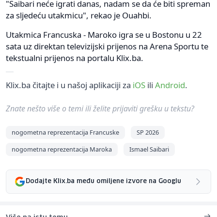
"Saibari neće igrati danas, nadam se da će biti spreman
za sljedeću utakmicu", rekao je Ouahbi.
Utakmica Francuska - Maroko igra se u Bostonu u 22
sata uz direktan televizijski prijenos na Arena Sportu te
tekstualni prijenos na portalu Klix.ba.
Klix.ba čitajte i u našoj aplikaciji za
iOS
ili
Android
.
Znate nešto više o temi ili želite prijaviti grešku u tekstu?
nogometna reprezentacija Francuske
SP 2026
nogometna reprezentacija Maroka
Ismael Saibari
Dodajte Klix.ba među omiljene izvore na Googlu