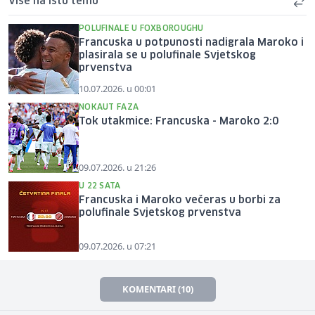
Više na istu temu
POLUFINALE U FOXBOROUGHU
Francuska u potpunosti nadigrala Maroko i
plasirala se u polufinale Svjetskog
prvenstva
10.07.2026. u 00:01
NOKAUT FAZA
Tok utakmice: Francuska - Maroko 2:0
09.07.2026. u 21:26
U 22 SATA
Francuska i Maroko večeras u borbi za
polufinale Svjetskog prvenstva
09.07.2026. u 07:21
KOMENTARI (10)