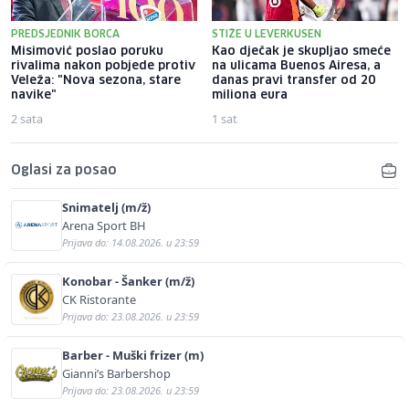
PREDSJEDNIK BORCA
STIŽE U LEVERKUSEN
Misimović poslao poruku
Kao dječak je skupljao smeće
rivalima nakon pobjede protiv
na ulicama Buenos Airesa, a
Veleža: "Nova sezona, stare
danas pravi transfer od 20
navike"
miliona eura
2 sata
1 sat
Oglasi za posao
Snimatelj (m/ž)
Arena Sport BH
Prijava do: 14.08.2026. u 23:59
Konobar - Šanker (m/ž)
CK Ristorante
Prijava do: 23.08.2026. u 23:59
Barber - Muški frizer (m)
Gianni’s Barbershop
Prijava do: 23.08.2026. u 23:59