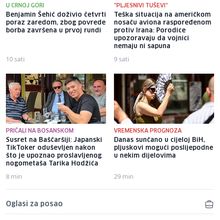
U CRNOJ GORI
"PLJESNIVI TUŠEVI"
Benjamin Šehić doživio četvrti
Teška situacija na američkom
poraz zaredom, zbog povrede
nosaču aviona raspoređenom
borba završena u prvoj rundi
protiv Irana: Porodice
upozoravaju da vojnici
nemaju ni sapuna
10 sati
9 sati
PRIČALI NA BOSANSKOM
VREMENSKA PROGNOZA
Susret na Baščaršiji: Japanski
Danas sunčano u cijeloj BiH,
TikToker oduševljen nakon
pljuskovi mogući poslijepodne
što je upoznao proslavljenog
u nekim dijelovima
nogometaša Tarika Hodžića
8 min
29 min
Oglasi za posao