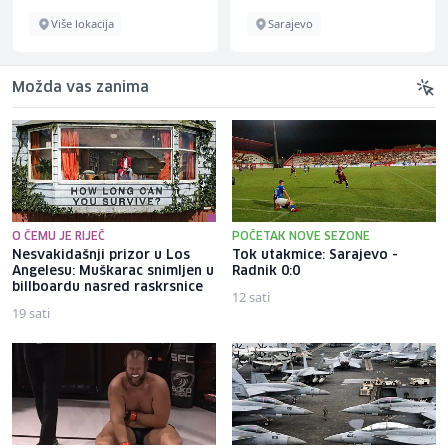
Više lokacija
Sarajevo
Možda vas zanima
O ČEMU JE RIJEČ
POČETAK NOVE SEZONE
Nesvakidašnji prizor u Los
Tok utakmice: Sarajevo -
Angelesu: Muškarac snimljen u
Radnik 0:0
billboardu nasred raskrsnice
12 sati
19 sati