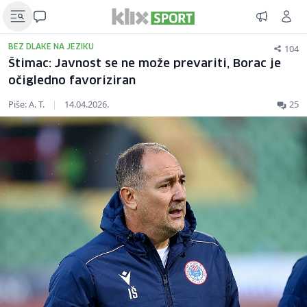
104
BEZ DLAKE NA JEZIKU
Štimac: Javnost se ne može prevariti, Borac je
očigledno favoriziran
Piše: A. T.
|
14.04.2026.
25