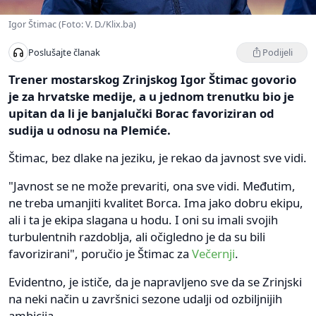
Igor Štimac (Foto: V. D./Klix.ba)
Podijeli
Poslušajte članak
Trener mostarskog Zrinjskog Igor Štimac govorio
je za hrvatske medije, a u jednom trenutku bio je
upitan da li je banjalučki Borac favoriziran od
sudija u odnosu na Plemiće.
Štimac, bez dlake na jeziku, je rekao da javnost sve vidi.
"Javnost se ne može prevariti, ona sve vidi. Međutim,
ne treba umanjiti kvalitet Borca. Ima jako dobru ekipu,
ali i ta je ekipa slagana u hodu. I oni su imali svojih
turbulentnih razdoblja, ali očigledno je da su bili
favorizirani", poručio je Štimac za
Večernji
.
Evidentno, je ističe, da je napravljeno sve da se Zrinjski
na neki način u završnici sezone udalji od ozbiljnijih
ambicija.