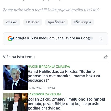
Znate nešto više o temi ili želite prijaviti grešku u tekstu?
Zmajevi
FK Borac
Igor Štimac
HŠK Zrinjski
Dodajte Klix.ba među omiljene izvore na Googlu
Više na istu temu
NAKON ISPADANJA ZMAJEVA
Vahid Halilhodžić za Klix.ba: "Budimo
ponosni na ove momke, imamo bazu za
budućnost"
02.07.2026. u 12:14
RAZGOVOR ZA KLIX.BA
Zoran Zekić: Zmajevi imaju ono što mnogi
nemaju, prvak BiH je onaj koji se prošle
godine predviđao