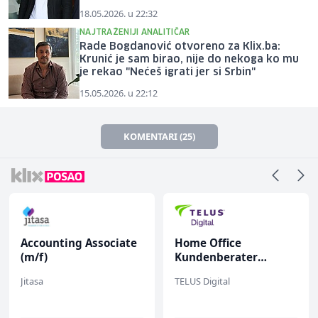
18.05.2026. u 22:32
NAJTRAŽENIJI ANALITIČAR
Rade Bogdanović otvoreno za Klix.ba:
Krunić je sam birao, nije do nekoga ko mu
je rekao "Nećeš igrati jer si Srbin"
15.05.2026. u 22:12
KOMENTARI (25)
Accounting Associate
Home Office
(m/f)
Kundenberater
(m/w/d) für ein
Jitasa
TELUS Digital
renommiertes
Schuhunternehmen