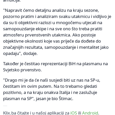
"Napravit ćemo detaljnu analizu na kraju sezone,
pozorno pratim i analiziram svaku utakmicu i vidljivo je
da su ti objektivni razlozi u mnogočemu utjecali na
samopouzdanje ekipe i na sve ono što treba pratiti
atmosferu prvenstvenih utakmica. Ako postoje
objektivne okolnosti koje vas priječe da dođete do
značajnijih rezultata, samopouzdanje i mentalitet jako
opadaju", dodaje.
Također je čestitao reprezentaciji BiH na plasmanu na
Svjetsko prvenstvo.
"Drago mi je da će naši susjedi biti uz nas na SP-u,
čestitam im ovim putem. Na to trebamo gledati
pozitivno, a na kraju onakva Italija i ne zaslužuje
plasman na SP", jasan je bio Štimac.
Klix.ba čitajte i u našoj aplikaciji za
iOS
ili
Android
.