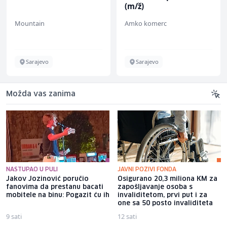
(m/ž)
Mountain
Amko komerc
Sarajevo
Sarajevo
Možda vas zanima
NASTUPAO U PULI
JAVNI POZIVI FONDA
Jakov Jozinović poručio
Osigurano 20,3 miliona KM za
fanovima da prestanu bacati
zapošljavanje osoba s
mobitele na binu: Pogazit ću ih
invaliditetom, prvi put i za
one sa 50 posto invaliditeta
9 sati
12 sati