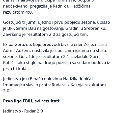
neočekivano, pregazila je Radnik u Hadžićima
rezultatom 4:0.
Gostujući trijumf, ujedno i prvu pobjedu sezone, upisao
je BFK Simm Bau na gostovanju Gradini u Srebreniku.
Završeno je rezultatom 2:0 za gostujući tim.
Ekipa Goražda, koju predvodi bivši trener Željezničara
Admir Adžem, nastavila je s odličnim igrama na startu
sezone. Goražde je rezultatom 2:1 savladalo Gornji
Rahić i tako stiglo na drugu poziciju sa sedam bodova iz
prva tri kola.
Jedinstvo je u Bihaću golovima Hadžikadunića i
Imamagića slavilo protiv Rudara iz Kaknja rezultatom
2:0.
Prva liga FBiH, svi rezultati:
Jedinstvo - Rudar 2:0