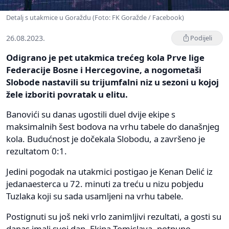
Detalj s utakmice u Goraždu (Foto: FK Goražde / Facebook)
26.08.2023.
Podijeli
Odigrano je pet utakmica trećeg kola Prve lige
Federacije Bosne i Hercegovine, a nogometaši
Slobode nastavili su trijumfalni niz u sezoni u kojoj
žele izboriti povratak u elitu.
Banovići su danas ugostili duel dvije ekipe s
maksimalnih šest bodova na vrhu tabele do današnjeg
kola. Budućnost je dočekala Slobodu, a završeno je
rezultatom 0:1.
Jedini pogodak na utakmici postigao je Kenan Delić iz
jedanaesterca u 72. minuti za treću u nizu pobjedu
Tuzlaka koji su sada usamljeni na vrhu tabele.
Postignuti su još neki vrlo zanimljivi rezultati, a gosti su
danas imali svoj dan. Ekipa Tomislava, potpuno