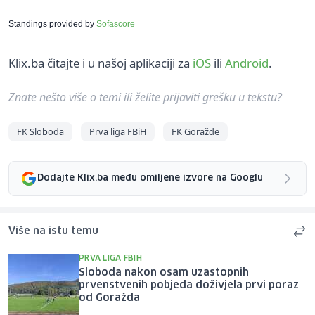
Standings provided by
Sofascore
Klix.ba čitajte i u našoj aplikaciji za
iOS
ili
Android
.
Znate nešto više o temi ili želite prijaviti grešku u tekstu?
FK Sloboda
Prva liga FBiH
FK Goražde
Dodajte Klix.ba među omiljene izvore na Googlu
Više na istu temu
PRVA LIGA FBIH
Sloboda nakon osam uzastopnih
prvenstvenih pobjeda doživjela prvi poraz
od Goražda