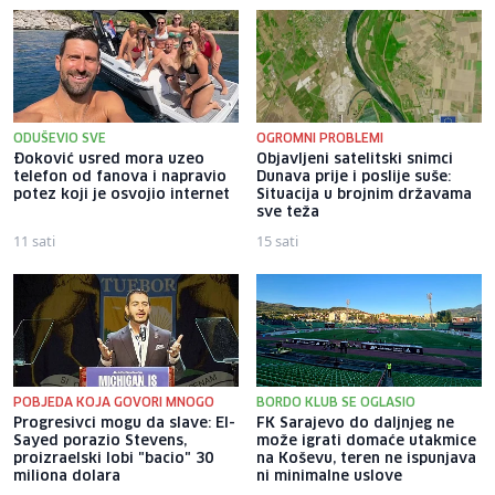
ODUŠEVIO SVE
OGROMNI PROBLEMI
Đoković usred mora uzeo
Objavljeni satelitski snimci
telefon od fanova i napravio
Dunava prije i poslije suše:
potez koji je osvojio internet
Situacija u brojnim državama
sve teža
11 sati
15 sati
POBJEDA KOJA GOVORI MNOGO
BORDO KLUB SE OGLASIO
Progresivci mogu da slave: El-
FK Sarajevo do daljnjeg ne
Sayed porazio Stevens,
može igrati domaće utakmice
proizraelski lobi "bacio" 30
na Koševu, teren ne ispunjava
miliona dolara
ni minimalne uslove