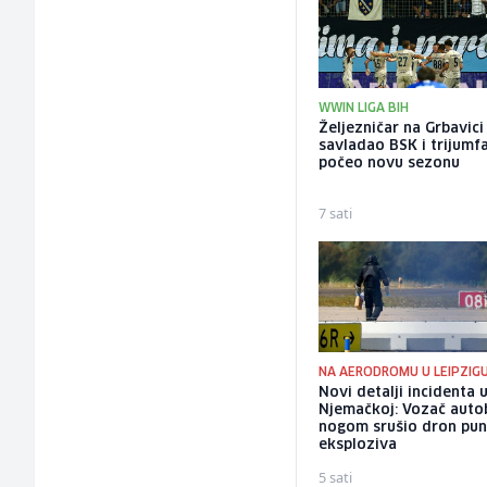
WWIN LIGA BIH
Željezničar na Grbavici
savladao BSK i trijumf
počeo novu sezonu
7 sati
NA AERODROMU U LEIPZIG
Novi detalji incidenta 
Njemačkoj: Vozač auto
nogom srušio dron pu
eksploziva
5 sati