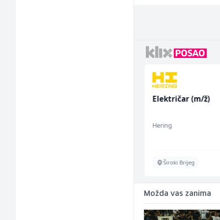
Sachbearbeiter in der
Električar (m/ž)
Voice Quality
Management (m/w)
Servicepoint
Hering
Sarajevo
Široki Brijeg
Možda vas zanima