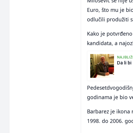
Milošević se nije 
Euro, što mu je bi
odlučili produžiti 
Kako je potvrđeno z
kandidata, a najozb
NAJBLIŽ
Da li b
Pedesetdvogodišnji
godinama je bio ve
Barbarez je ikona 
1998. do 2006. go