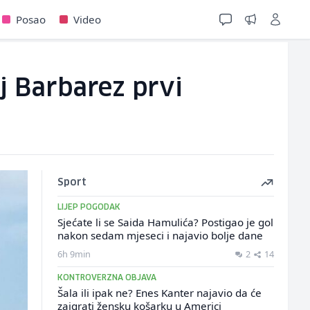
Posao
Video
ej Barbarez prvi
Sport
LIJEP POGODAK
Sjećate li se Saida Hamulića? Postigao je gol
nakon sedam mjeseci i najavio bolje dane
6h 9min
2
14
KONTROVERZNA OBJAVA
Šala ili ipak ne? Enes Kanter najavio da će
zaigrati žensku košarku u Americi