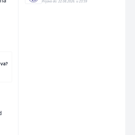
 na
Prijava do: 22.08.2026. u 23:59
eva?
d