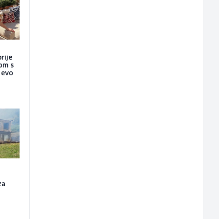
rije
nom s
a evo
za