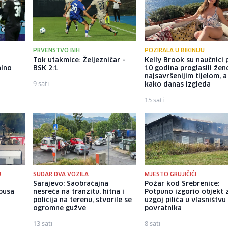
PRVENSTVO BIH
POZIRALA U BIKINIJU
Tok utakmice: Željezničar -
Kelly Brook su naučnici p
alno
BSK 2:1
10 godina proglasili že
najsavršenijim tijelom, 
9 sati
kako danas izgleda
15 sati
U
SUDAR DVA VOZILA
MJESTO GRUJIČIĆI
u
Sarajevo: Saobraćajna
Požar kod Srebrenice:
busa
nesreća na tranzitu, hitna i
Potpuno izgorio objekt 
n
policija na terenu, stvorile se
uzgoj pilića u vlasništvu
ogromne gužve
povratnika
13 sati
8 sati