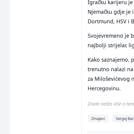
Igračku karijeru je
Njemačku gdje je i
Dortmund, HSV i B
Svojevremeno je b
najbolji strijelac 
Kako saznajemo, p
trenutno nalazi n
za Miloševićevog n
Hercegovinu.
Znate nešto više o temi 
Zmajevi
Sergej Ba