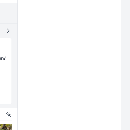
(m/
Zavarivač (MIG/MAG)
Skladišni radnik (m/ž
(m/ž)
Irion Argerr
Lidl BH
Vogošća
Lepenica