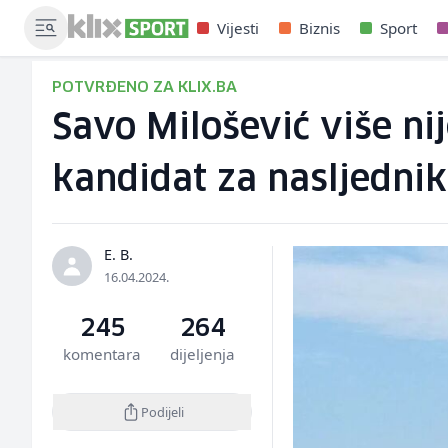
Vijesti
Biznis
Sport
POTVRĐENO ZA KLIX.BA
Savo Milošević više ni
kandidat za nasljedni
E. B.
16.04.2024.
245
264
komentara
dijeljenja
Podijeli