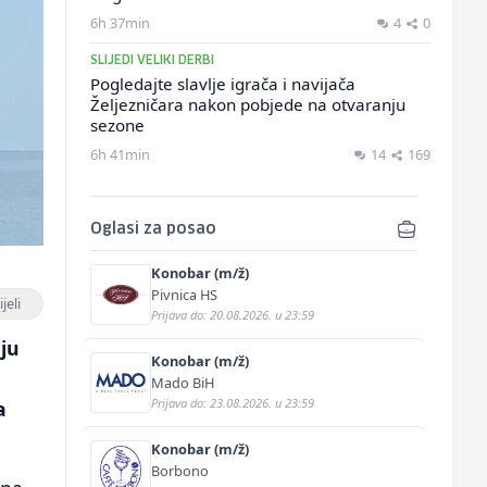
6h 37min
4
0
SLIJEDI VELIKI DERBI
Pogledajte slavlje igrača i navijača
Željezničara nakon pobjede na otvaranju
sezone
6h 41min
14
169
Oglasi za posao
Konobar (m/ž)
Pivnica HS
jeli
Prijava do: 20.08.2026. u 23:59
ju
Konobar (m/ž)
Mado BiH
Prijava do: 23.08.2026. u 23:59
a
Konobar (m/ž)
Borbono