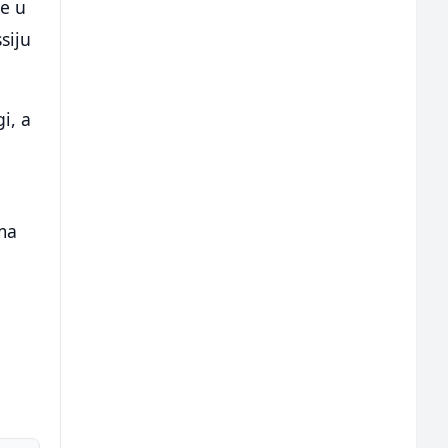
je u
siju
i, a
ma