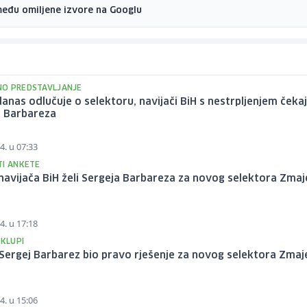
među omiljene izvore na Googlu
O PREDSTAVLJANJE
anas odlučuje o selektoru, navijači BiH s nestrpljenjem čeka
a Barbareza
4. u 07:33
TI ANKETE
navijača BiH želi Sergeja Barbareza za novog selektora Zma
4. u 17:18
 KLUPI
i Sergej Barbarez bio pravo rješenje za novog selektora Zma
4. u 15:06