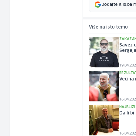
Dodajte Klix.ba 
Više na istu temu
ZAKAZAN
Savez d
Sergej
19.04.202
REZULTA
Većina 
16.04.202
NAJBLIŽI
Da li b
16.04.202