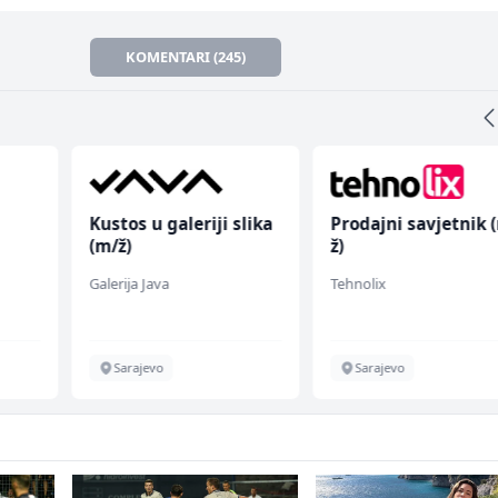
KOMENTARI (245)
Kustos u galeriji slika
Prodajni savjetnik 
(m/ž)
ž)
Galerija Java
Tehnolix
Sarajevo
Sarajevo