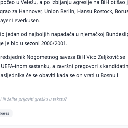
 počeo u Veležu, a po izbijanju agresije na BiH otišao 
grao za Hannover, Union Berlin, Hansu Rostock, Borus
ayer Leverkusen.
io jedan od najboljih napadača u njemačkoj Bundeslig
lige je bio u sezoni 2000/2001.
redsjednik Nogometnog saveza BiH Vico Zeljković se
a UEFA-inom sastanku, a završni pregovori s kandidati
asljednika će se obaviti kada se on vrati u Bosnu i
ili želite prijaviti grešku u tekstu?
rbarez