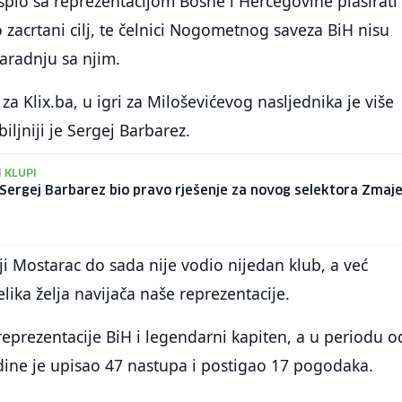
uspio sa reprezentacijom Bosne i Hercegovine plasirati
o zacrtani cilj, te čelnici Nogometnog saveza BiH nisu
saradnju sa njim.
a Klix.ba, u igri za Miloševićevog nasljednika je više
iljniji je Sergej Barbarez.
I KLUPI
i Sergej Barbarez bio pravo rješenje za novog selektora Zmaj
 Mostarac do sada nije vodio nijedan klub, a već
lika želja navijača naše reprezentacije.
reprezentacije BiH i legendarni kapiten, a u periodu o
dine je upisao 47 nastupa i postigao 17 pogodaka.