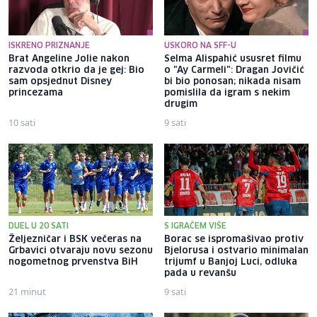
ISKRENO PRIZNANJE
USKORO NA SFF-U
Brat Angeline Jolie nakon
Selma Alispahić ususret filmu
razvoda otkrio da je gej: Bio
o "Ay Carmeli": Dragan Jovičić
sam opsjednut Disney
bi bio ponosan; nikada nisam
princezama
pomislila da igram s nekim
drugim
10 sati
9 sati
DUEL U 20 SATI
S IGRAČEM VIŠE
Željezničar i BSK večeras na
Borac se ispromašivao protiv
Grbavici otvaraju novu sezonu
Bjelorusa i ostvario minimalan
nogometnog prvenstva BiH
trijumf u Banjoj Luci, odluka
pada u revanšu
21 minut
9 sati