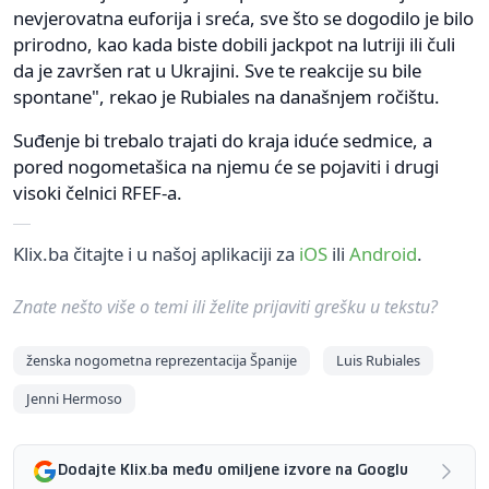
nevjerovatna euforija i sreća, sve što se dogodilo je bilo
prirodno, kao kada biste dobili jackpot na lutriji ili čuli
da je završen rat u Ukrajini. Sve te reakcije su bile
spontane", rekao je Rubiales na današnjem ročištu.
Suđenje bi trebalo trajati do kraja iduće sedmice, a
pored nogometašica na njemu će se pojaviti i drugi
visoki čelnici RFEF-a.
Klix.ba čitajte i u našoj aplikaciji za
iOS
ili
Android
.
Znate nešto više o temi ili želite prijaviti grešku u tekstu?
ženska nogometna reprezentacija Španije
Luis Rubiales
Jenni Hermoso
Dodajte Klix.ba među omiljene izvore na Googlu