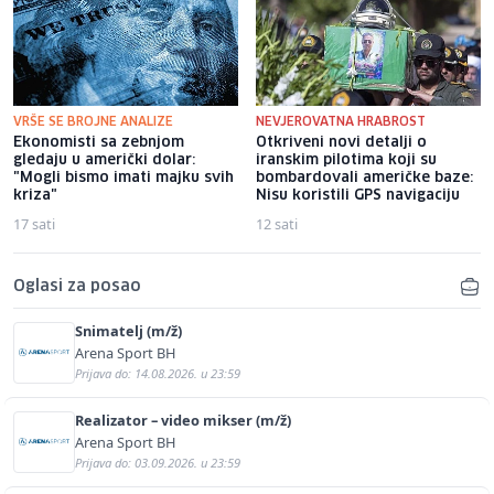
VRŠE SE BROJNE ANALIZE
NEVJEROVATNA HRABROST
Ekonomisti sa zebnjom
Otkriveni novi detalji o
gledaju u američki dolar:
iranskim pilotima koji su
"Mogli bismo imati majku svih
bombardovali američke baze:
kriza"
Nisu koristili GPS navigaciju
17 sati
12 sati
Oglasi za posao
Snimatelj (m/ž)
Arena Sport BH
Prijava do: 14.08.2026. u 23:59
Realizator – video mikser (m/ž)
Arena Sport BH
Prijava do: 03.09.2026. u 23:59