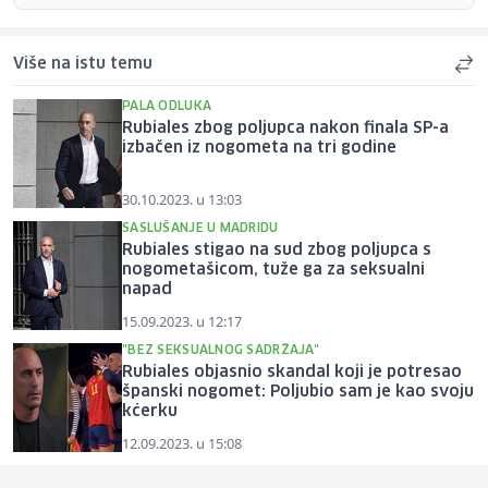
Više na istu temu
PALA ODLUKA
Rubiales zbog poljupca nakon finala SP-a
izbačen iz nogometa na tri godine
30.10.2023. u 13:03
SASLUŠANJE U MADRIDU
Rubiales stigao na sud zbog poljupca s
nogometašicom, tuže ga za seksualni
napad
15.09.2023. u 12:17
"BEZ SEKSUALNOG SADRŽAJA"
Rubiales objasnio skandal koji je potresao
španski nogomet: Poljubio sam je kao svoju
kćerku
12.09.2023. u 15:08