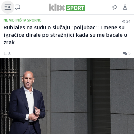
34
NE VIDI NIŠTA SPORNO
Rubiales na sudu o slučaju "poljubac": I mene su
igračice dirale po stražnjici kada su me bacale u
zrak
E. B.
5