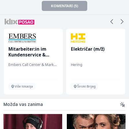
KOMENTARI (5)
Mitarbeiter:in im
Električar (m/ž)
Kundenservice &
Support (m/w/d)
Embers Call Center & Marketing
Hering
Više lokacija
Široki Brijeg
Možda vas zanima