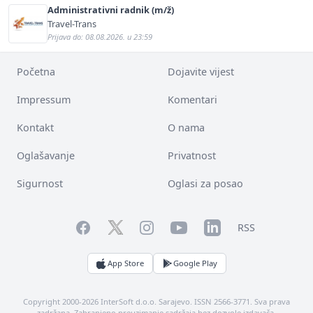
Administrativni radnik (m/ž)
Travel-Trans
Prijava do: 08.08.2026. u 23:59
Početna
Dojavite vijest
Impressum
Komentari
Kontakt
O nama
Oglašavanje
Privatnost
Sigurnost
Oglasi za posao
Facebook
YouTube
LinkedIn
Twitter
Instagram
RSS
App Store
Google Play
Copyright 2000-2026 InterSoft d.o.o. Sarajevo. ISSN 2566-3771. Sva prava
zadržana. Zabranjeno preuzimanje sadržaja bez dozvole izdavača.