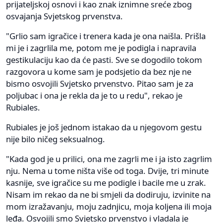
prijateljskoj osnovi i kao znak iznimne sreće zbog
osvajanja Svjetskog prvenstva.
"Grlio sam igračice i trenera kada je ona naišla. Prišla
mi je i zagrlila me, potom me je podigla i napravila
gestikulaciju kao da će pasti. Sve se dogodilo tokom
razgovora u kome sam je podsjetio da bez nje ne
bismo osvojili Svjetsko prvenstvo. Pitao sam je za
poljubac i ona je rekla da je to u redu", rekao je
Rubiales.
Rubiales je još jednom istakao da u njegovom gestu
nije bilo ničeg seksualnog.
"Kada god je u prilici, ona me zagrli me i ja isto zagrlim
nju. Nema u tome ništa više od toga. Dvije, tri minute
kasnije, sve igračice su me podigle i bacile me u zrak.
Nisam im rekao da ne bi smjeli da dodiruju, izvinite na
mom izražavanju, moju zadnjicu, moja koljena ili moja
leđa. Osvojili smo Svjetsko prvenstvo i vladala je