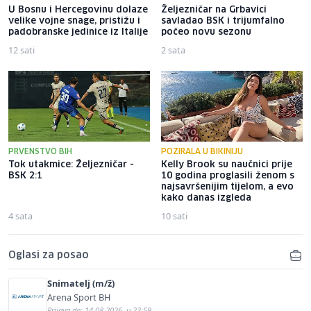
U Bosnu i Hercegovinu dolaze
Željezničar na Grbavici
velike vojne snage, pristižu i
savladao BSK i trijumfalno
padobranske jedinice iz Italije
počeo novu sezonu
12 sati
2 sata
PRVENSTVO BIH
POZIRALA U BIKINIJU
Tok utakmice: Željezničar -
Kelly Brook su naučnici prije
BSK 2:1
10 godina proglasili ženom s
najsavršenijim tijelom, a evo
kako danas izgleda
4 sata
10 sati
Oglasi za posao
Snimatelj (m/ž)
Arena Sport BH
Prijava do: 14.08.2026. u 23:59