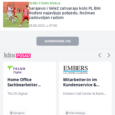
DERBI STARIH RIVALA
Sarajevo i Velež zatvaraju kolo PL BiH:
Rođeni najavljuju pobjedu, Rožman
zadovoljan radom
28.08.2023. u 07:56
KOMENTARI (19)
Home Office
Mitarbeiter:in im
Sachbearbeiter
Kundenservice &
(m/w/d) für einen
Support (m/w/d)
TELUS Digital
Embers Call Center & Marketing
bekannten deutschen
Energieversorger
Sarajevo
Više lokacija