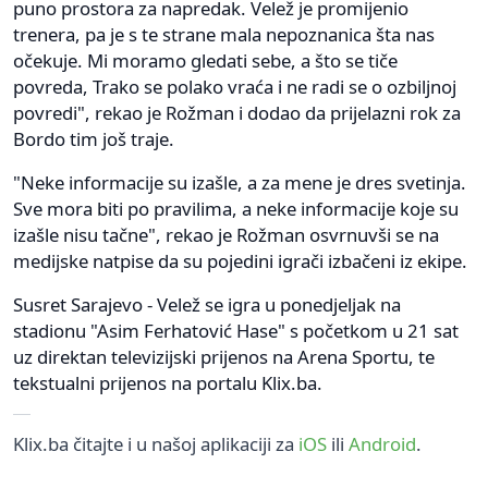
puno prostora za napredak. Velež je promijenio
trenera, pa je s te strane mala nepoznanica šta nas
očekuje. Mi moramo gledati sebe, a što se tiče
povreda, Trako se polako vraća i ne radi se o ozbiljnoj
povredi", rekao je Rožman i dodao da prijelazni rok za
Bordo tim još traje.
"Neke informacije su izašle, a za mene je dres svetinja.
Sve mora biti po pravilima, a neke informacije koje su
izašle nisu tačne", rekao je Rožman osvrnuvši se na
medijske natpise da su pojedini igrači izbačeni iz ekipe.
Susret Sarajevo - Velež se igra u ponedjeljak na
stadionu "Asim Ferhatović Hase" s početkom u 21 sat
uz direktan televizijski prijenos na Arena Sportu, te
tekstualni prijenos na portalu Klix.ba.
Klix.ba čitajte i u našoj aplikaciji za
iOS
ili
Android
.