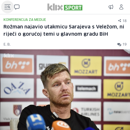
18
KONFERENCIJA ZA MEDIJE
Rožman najavio utakmicu Sarajeva s Veležom, ni
riječi o gorućoj temi u glavnom gradu BiH
E. B.
19