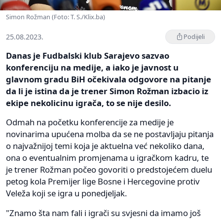
Simon Rožman (Foto: T. S./Klix.ba)
25.08.2023.
Podijeli
Danas je Fudbalski klub Sarajevo sazvao
konferenciju na medije, a iako je javnost u
glavnom gradu BiH očekivala odgovore na pitanje
da li je istina da je trener Simon Rožman izbacio iz
ekipe nekolicinu igrača, to se nije desilo.
Odmah na početku konferencije za medije je
novinarima upućena molba da se ne postavljaju pitanja
o najvažnijoj temi koja je aktuelna već nekoliko dana,
ona o eventualnim promjenama u igračkom kadru, te
je trener Rožman počeo govoriti o predstojećem duelu
petog kola Premijer lige Bosne i Hercegovine protiv
Veleža koji se igra u ponedjeljak.
"Znamo šta nam fali i igrači su svjesni da imamo još