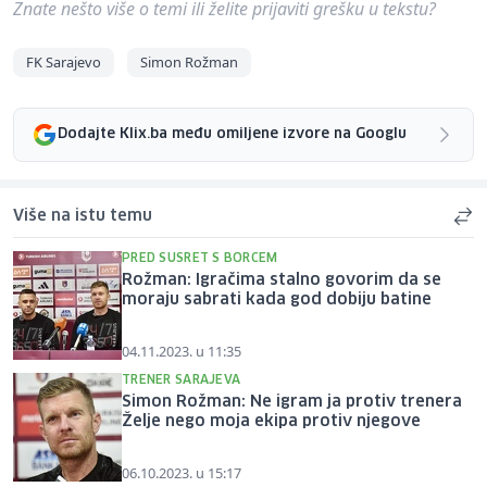
Znate nešto više o temi ili želite prijaviti grešku u tekstu?
FK Sarajevo
Simon Rožman
Dodajte Klix.ba među omiljene izvore na Googlu
Više na istu temu
PRED SUSRET S BORCEM
Rožman: Igračima stalno govorim da se
moraju sabrati kada god dobiju batine
04.11.2023. u 11:35
TRENER SARAJEVA
Simon Rožman: Ne igram ja protiv trenera
Želje nego moja ekipa protiv njegove
06.10.2023. u 15:17