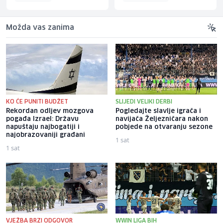
Možda vas zanima
KO ĆE PUNITI BUDŽET
SLIJEDI VELIKI DERBI
Rekordan odljev mozgova
Pogledajte slavlje igrača i
pogađa Izrael: Državu
navijača Željezničara nakon
napuštaju najbogatiji i
pobjede na otvaranju sezone
najobrazovaniji građani
1 sat
1 sat
VJEŽBA BRZI ODGOVOR
WWIN LIGA BIH