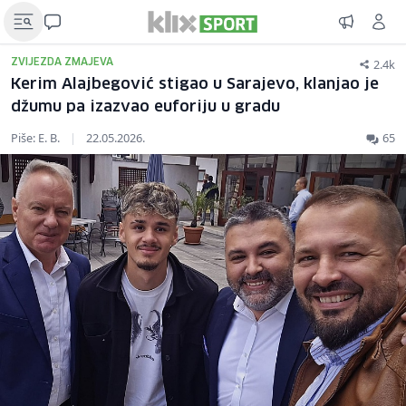
2.4k
ZVIJEZDA ZMAJEVA
Kerim Alajbegović stigao u Sarajevo, klanjao je
džumu pa izazvao euforiju u gradu
Piše: E. B.
|
22.05.2026.
65