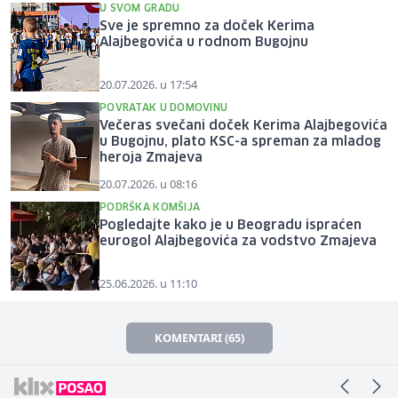
U SVOM GRADU
Sve je spremno za doček Kerima
Alajbegovića u rodnom Bugojnu
20.07.2026. u 17:54
POVRATAK U DOMOVINU
Večeras svečani doček Kerima Alajbegovića
u Bugojnu, plato KSC-a spreman za mladog
heroja Zmajeva
20.07.2026. u 08:16
PODRŠKA KOMŠIJA
Pogledajte kako je u Beogradu ispraćen
eurogol Alajbegovića za vodstvo Zmajeva
25.06.2026. u 11:10
KOMENTARI (65)