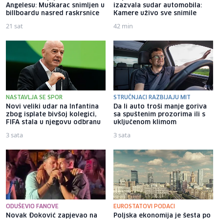
Angelesu: Muškarac snimljen u
izazvala sudar automobila:
billboardu nasred raskrsnice
Kamere uživo sve snimile
21 sat
42 min
NASTAVLJA SE SPOR
STRUČNJACI RAZBIJAJU MIT
Novi veliki udar na Infantina
Da li auto troši manje goriva
zbog isplate bivšoj kolegici,
sa spuštenim prozorima ili s
FIFA stala u njegovu odbranu
uključenom klimom
3 sata
3 sata
ODUŠEVIO FANOVE
EUROSTATOVI PODACI
Novak Đoković zapjevao na
Poljska ekonomija je šesta po