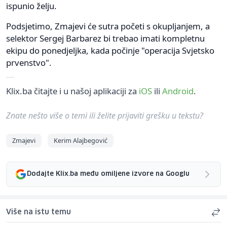
ispunio želju.
Podsjetimo, Zmajevi će sutra početi s okupljanjem, a
selektor Sergej Barbarez bi trebao imati kompletnu
ekipu do ponedjeljka, kada počinje "operacija Svjetsko
prvenstvo".
Klix.ba čitajte i u našoj aplikaciji za
iOS
ili
Android
.
Znate nešto više o temi ili želite prijaviti grešku u tekstu?
Zmajevi
Kerim Alajbegović
Dodajte Klix.ba među omiljene izvore na Googlu
Više na istu temu