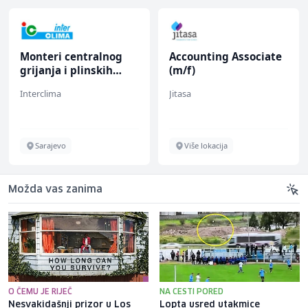
Monteri centralnog
Accounting Associate
grijanja i plinskih
(m/f)
instalacija (m)
Interclima
Jitasa
Sarajevo
Više lokacija
Možda vas zanima
O ČEMU JE RIJEČ
NA CESTI PORED
Nesvakidašnji prizor u Los
Lopta usred utakmice