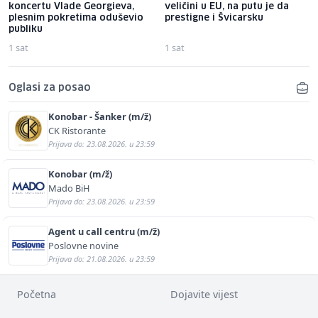
koncertu Vlade Georgieva,
veličini u EU, na putu je da
plesnim pokretima oduševio
prestigne i Švicarsku
publiku
1 sat
1 sat
Oglasi za posao
Konobar - Šanker (m/ž)
CK Ristorante
Prijava do: 23.08.2026. u 23:59
Konobar (m/ž)
Mado BiH
Prijava do: 23.08.2026. u 23:59
Agent u call centru (m/ž)
Poslovne novine
Prijava do: 21.08.2026. u 23:59
Početna
Dojavite vijest