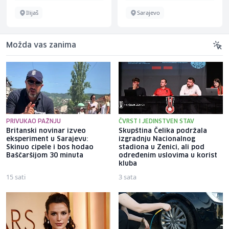
Ilijaš
Sarajevo
Možda vas zanima
PRIVUKAO PAŽNJU
ČVRST I JEDINSTVEN STAV
Britanski novinar izveo
Skupština Čelika podržala
eksperiment u Sarajevu:
izgradnju Nacionalnog
Skinuo cipele i bos hodao
stadiona u Zenici, ali pod
Baščaršijom 30 minuta
određenim uslovima u korist
kluba
15 sati
3 sata