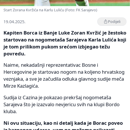
Start Zorana Kvržića na Karlu Luliću (Foto: FK Sarajevo)
19.04.2025.
Podijeli
Kapiten Borca iz Banje Luke Zoran Kvržić je žestoko
startovao na nogometaša Sarajeva Karla Lulića koji
je tom prilikom pukom srećom izbjegao težu
povredu.
Naime, nekadašnji reprezentativac Bosne i
Hercegovine je startovao nogom na koljeno hrvatskog
veznjaka, a sve je začudila odluka glavnog sudije meča
Mirze Kazlagića.
Sudija iz Cazina je pokazao prekršaj nogometaša
Sarajeva što je izazvalo nevjericu svih na klupi Bordo
kluba.
Ni ovu situaciju, kao ni detalj kada je Borac poveo
iz kaznenog udarca, vam ne možemo prikazati