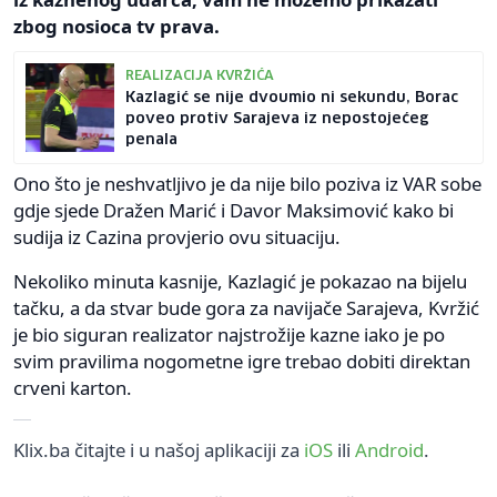
zbog nosioca tv prava.
REALIZACIJA KVRŽIĆA
Kazlagić se nije dvoumio ni sekundu, Borac
poveo protiv Sarajeva iz nepostojećeg
penala
Ono što je neshvatljivo je da nije bilo poziva iz VAR sobe
gdje sjede Dražen Marić i Davor Maksimović kako bi
sudija iz Cazina provjerio ovu situaciju.
Nekoliko minuta kasnije, Kazlagić je pokazao na bijelu
tačku, a da stvar bude gora za navijače Sarajeva, Kvržić
je bio siguran realizator najstrožije kazne iako je po
svim pravilima nogometne igre trebao dobiti direktan
crveni karton.
Klix.ba čitajte i u našoj aplikaciji za
iOS
ili
Android
.