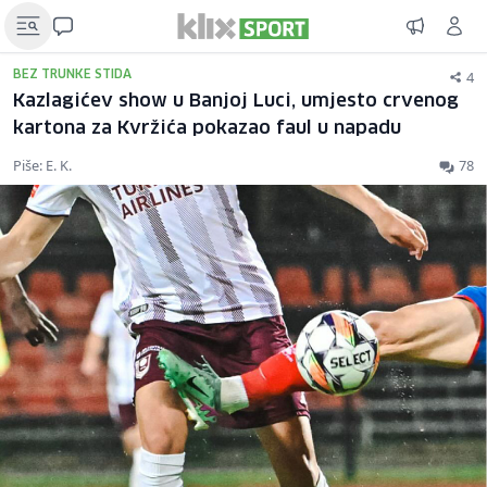
4
BEZ TRUNKE STIDA
Kazlagićev show u Banjoj Luci, umjesto crvenog
kartona za Kvržića pokazao faul u napadu
Piše: E. K.
78