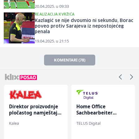
20.04.2025. u 09:33
REALIZACIJA KVRŽIĆA
Kazlagić se nije dvoumio ni sekundu, Borac
poveo protiv Sarajeva iz nepostojećeg
penala
19.04.2025. u 21:15
KOMENTARI (78)
Direktor proizvodnje
Home Office
pločastog namještaja
Sachbearbeiter
(m/ž)
(m/w/d) für einen
Kalea
TELUS Digital
bekannten deutschen
Energieversorger