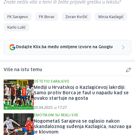
Znate nešto više o temi ili želite prijaviti grešku u tekstu?
FK Sarajevo
FK Borac
Zoran Kvržić
Mirza Kazlagić
Karlo Lulić
Dodajte Klix.ba među omiljene izvore na Googlu
Više na istu temu
OŠTETIO SARAJEVO
Mediji u Hrvatskoj o Kazlagićevoj lakrdiji:
Samo protiv Borca je faul u napadu kad se
ovako startuje na gosta
20.04.2025. u 17:27
EMOTIKONI SU REKLI SVE
Nogometaš Sarajeva se oglasio nakon
skandaloznog suđenja Kazlagića, nazvao ga
je klovnom