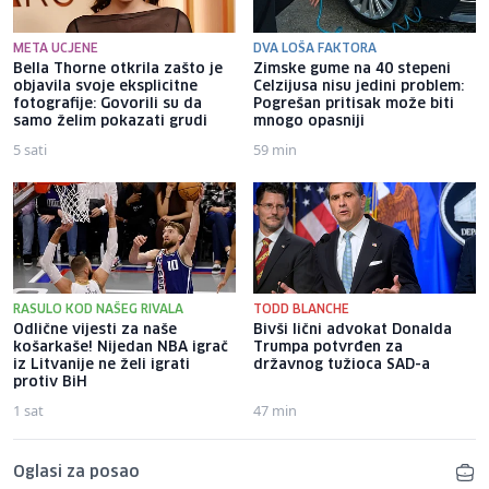
META UCJENE
DVA LOŠA FAKTORA
Bella Thorne otkrila zašto je
Zimske gume na 40 stepeni
objavila svoje eksplicitne
Celzijusa nisu jedini problem:
fotografije: Govorili su da
Pogrešan pritisak može biti
samo želim pokazati grudi
mnogo opasniji
5 sati
59 min
RASULO KOD NAŠEG RIVALA
TODD BLANCHE
Odlične vijesti za naše
Bivši lični advokat Donalda
košarkaše! Nijedan NBA igrač
Trumpa potvrđen za
iz Litvanije ne želi igrati
državnog tužioca SAD-a
protiv BiH
1 sat
47 min
Oglasi za posao