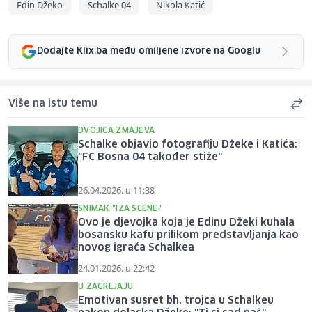
Edin Džeko
Schalke 04
Nikola Katić
Dodajte Klix.ba među omiljene izvore na Googlu
Više na istu temu
DVOJICA ZMAJEVA
Schalke objavio fotografiju Džeke i Katića:
"FC Bosna 04 također stiže"
26.04.2026. u 11:38
SNIMAK "IZA SCENE"
Ovo je djevojka koja je Edinu Džeki kuhala
bosansku kafu prilikom predstavljanja kao
novog igrača Schalkea
24.01.2026. u 22:42
U ZAGRLJAJU
Emotivan susret bh. trojca u Schalkeu