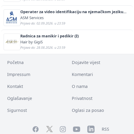
Operater za video identifikaciju na njemačkom jeziku
(m/ž)
ASM Services
Prijava do: 02.09.2026. u 23:59
Radnica za manikir i pedikir (ž)
Hair by GigiS
Prijava do: 28.08.2026. u 23:59
Početna
Dojavite vijest
Impressum
Komentari
Kontakt
O nama
Oglašavanje
Privatnost
Sigurnost
Oglasi za posao
Facebook
YouTube
LinkedIn
Twitter
Instagram
RSS