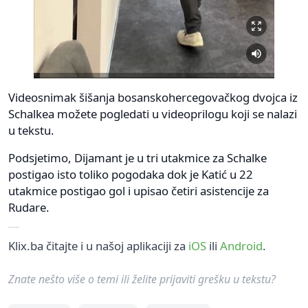
Videosnimak šišanja bosanskohercegovačkog dvojca iz
Schalkea možete pogledati u videoprilogu koji se nalazi
u tekstu.
Podsjetimo, Dijamant je u tri utakmice za Schalke
postigao isto toliko pogodaka dok je Katić u 22
utakmice postigao gol i upisao četiri asistencije za
Rudare.
Klix.ba čitajte i u našoj aplikaciji za
iOS
ili
Android
.
Znate nešto više o temi ili želite prijaviti grešku u tekstu?