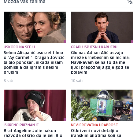
Možda vas zanima
USKORO NA SFF-U
GRADI USPJEŠNU KARIJERU
Selma Alispahić ususret filmu
Glumac Adnan Alić osvaja
o "Ay Carmeli": Dragan Jovičić
mreže urnebesnim snimcima:
bi bio ponosan; nikada nisam
Navikavam se na to da me
pomislila da igram s nekim
ljudi prepoznaju gdje god se
drugim
pojavim
8 sati
10 sati
ISKRENO PRIZNANJE
NEVJEROVATNA HRABROST
Brat Angeline Jolie nakon
Otkriveni novi detalji o
razvoda otkrio da je gej: Bio
iranskim pilotima koji su