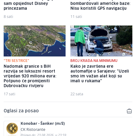
sam opsjednut Disney
bombardovali američke baze:
princezama
Nisu koristili GPS navigaciju
8 sati
11 sati
"TRI SESTRICE"
BROJ KRAĐA NA MINIMUMU
Nadomak granice s BiH
Kako je završena ere
razvija se luksuzni resort
automafije u Sarajevu: "Uzeli
vrijedan 920 miliona eura:
smo im važan alat koji su
Potpuno će promijeniti
imali u rukama"
Dubrovačku rivijeru
17 sati
22 sata
Oglasi za posao
Konobar - Šanker (m/ž)
CK Ristorante
Prijava do: 23.08.2026. u 23:59