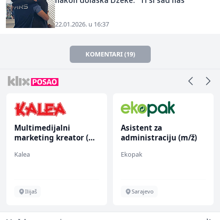
nakon dolaska Džeke: "Ti si sad naš"
22.01.2026. u 16:37
KOMENTARI (19)
Multimedijalni
Asistent za
marketing kreator (m/
administraciju (m/ž)
ž)
Kalea
Ekopak
Ilijaš
Sarajevo