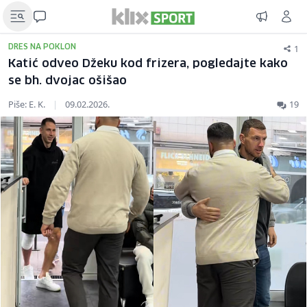
1
DRES NA POKLON
Katić odveo Džeku kod frizera, pogledajte kako
se bh. dvojac ošišao
Piše: E. K.
|
09.02.2026.
19