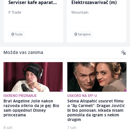
Serviser kafe aparata
Elektrozavarivač (m)
(m/ž)
P Trade
Mountain
Tuzla
Sarajevo
Možda vas zanima
ISKRENO PRIZNANJE
USKORO NA SFF-U
Brat Angeline Jolie nakon
Selma Alispahić ususret filmu
razvoda otkrio da je gej: Bio
o "Ay Carmeli": Dragan Jovičić
sam opsjednut Disney
bi bio ponosan; nikada nisam
princezama
pomislila da igram s nekim
drugim
8 sati
7 sati