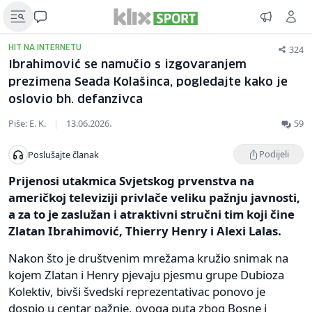
324
HIT NA INTERNETU
Ibrahimović se namučio s izgovaranjem
prezimena Seada Kolašinca, pogledajte kako je
oslovio bh. defanzivca
Piše: E. K.
|
13.06.2026.
59
Podijeli
Poslušajte članak
Prijenosi utakmica Svjetskog prvenstva na
američkoj televiziji privlače veliku pažnju javnosti,
a za to je zaslužan i atraktivni stručni tim koji čine
Zlatan Ibrahimović, Thierry Henry i Alexi Lalas.
Nakon što je društvenim mrežama kružio snimak na
kojem Zlatan i Henry pjevaju pjesmu grupe Dubioza
Kolektiv, bivši švedski reprezentativac ponovo je
dospio u centar pažnje, ovoga puta zbog Bosne i