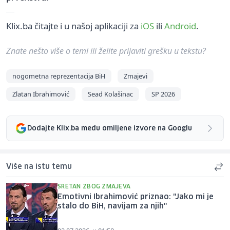
Klix.ba čitajte i u našoj aplikaciji za
iOS
ili
Android
.
Znate nešto više o temi ili želite prijaviti grešku u tekstu?
nogometna reprezentacija BiH
Zmajevi
Zlatan Ibrahimović
Sead Kolašinac
SP 2026
Dodajte Klix.ba među omiljene izvore na Googlu
Više na istu temu
SRETAN ZBOG ZMAJEVA
Emotivni Ibrahimović priznao: "Jako mi je
stalo do BiH, navijam za njih"