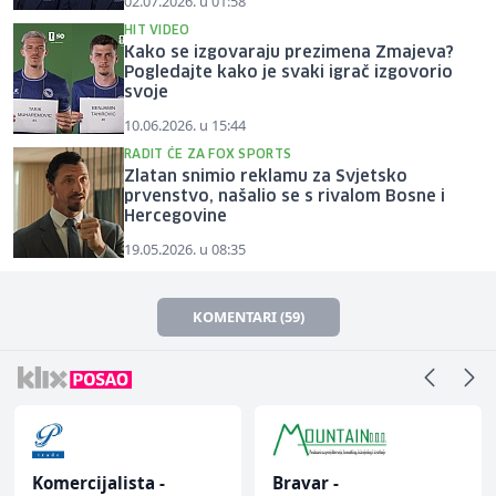
02.07.2026. u 01:58
HIT VIDEO
Kako se izgovaraju prezimena Zmajeva?
Pogledajte kako je svaki igrač izgovorio
svoje
10.06.2026. u 15:44
RADIT ĆE ZA FOX SPORTS
Zlatan snimio reklamu za Svjetsko
prvenstvo, našalio se s rivalom Bosne i
Hercegovine
19.05.2026. u 08:35
KOMENTARI (59)
Komercijalista -
Bravar -