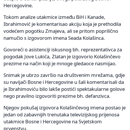
Hercegovine.
Tokom analize utakmice između BiH i Kanade,
Ibrahimović je komentarisao akciju koja je prethodila
vodećem pogotku Zmajeva, ali se pritom poprilično
namučio s izgovorom imena Seada Kolašinca.
Govoreći o asistenciji iskusnog bh. reprezentativca za
pogodak Jove Lukića, Zlatan je izgovorio Kolašinčevo
prezime na način koji je mnoge gledaoce nasmijao.
Snimak je ubrzo završio na društvenim mrežama, gdje
su navijači Bosne i Hercegovine u šali komentarisali da
je Ibrahimoviću bilo lakše postići spektakularne golove
nego pravilno izgovoriti prezime bh. defanzivca.
Njegov pokušaj izgovora Kolašinčevog imena postao je
jedan od zabavnijih trenutaka televizijskog prijenosa
utakmice Bosne i Hercegovine na Svjetskom
prvenstvu.