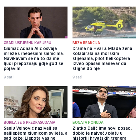
GRADI USPJEŠNU KARIJERU
BRZA REAKCIJA
Glumac Adnan Alić osvaja
Drama na Hvaru: Mlada žena
mreže urnebesnim snimcima:
kolabirala na morskim
Navikavam se na to da me
stijenama, pilot helikoptera
ljudi prepoznaju gdje god se
izveo opasan manevar da
pojavim
stigne do nje
9 sati
9 sati
BORILA SE S PREDRASUDAMA
BOGATA PONUDA
Sanju Vejnović nazivali su
Zlatko Dalić ima novi posao,
najljepšom glumicom svijeta, a
dobio je najveću platu u
sad kaže: Ljepota vas ne
historiji hrvatskih trenera