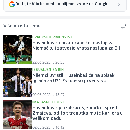
Dodajte Klix.ba među omiljene izvore na Googlu
Više na istu temu
EVROPSKO PRVENSTVO
Huseinbašić upisao zvanični nastup za
Njemačku i zatvorio vrata nastupa za BiH
22.06.2023. u 20:35
IZGUBLJEN ZA BIH
Nijemci uvrstili Huseinbašića na spisak
igrača za U21 Evropsko prvenstvo
02.06.2023. u 15:27
IMA JASNE CILJEVE
Huseinbašić je izabrao Njemačku ispred
Zmajeva, od tog trenutka mu je karijera u
velikom padu
02.05.2023. u 16:12