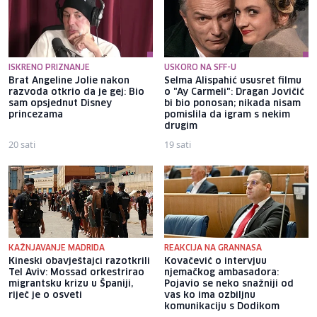
ISKRENO PRIZNANJE
USKORO NA SFF-U
Brat Angeline Jolie nakon
Selma Alispahić ususret filmu
razvoda otkrio da je gej: Bio
o "Ay Carmeli": Dragan Jovičić
sam opsjednut Disney
bi bio ponosan; nikada nisam
princezama
pomislila da igram s nekim
drugim
20 sati
19 sati
KAŽNJAVANJE MADRIDA
REAKCIJA NA GRANNASA
Kineski obavještajci razotkrili
Kovačević o intervjuu
Tel Aviv: Mossad orkestrirao
njemačkog ambasadora:
migrantsku krizu u Španiji,
Pojavio se neko snažniji od
riječ je o osveti
vas ko ima ozbiljnu
komunikaciju s Dodikom