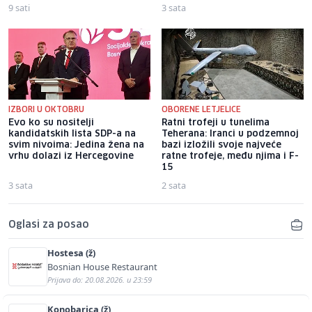
9 sati
3 sata
IZBORI U OKTOBRU
OBORENE LETJELICE
Evo ko su nositelji
Ratni trofeji u tunelima
kandidatskih lista SDP-a na
Teherana: Iranci u podzemnoj
svim nivoima: Jedina žena na
bazi izložili svoje najveće
vrhu dolazi iz Hercegovine
ratne trofeje, među njima i F-
15
3 sata
2 sata
Oglasi za posao
Hostesa (ž)
Bosnian House Restaurant
Prijava do: 20.08.2026. u 23:59
Konobarica (ž)