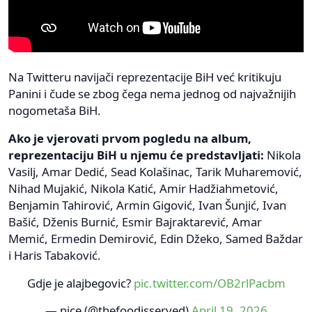
Na Twitteru navijači reprezentacije BiH već kritikuju
Panini i čude se zbog čega nema jednog od najvažnijih
nogometaša BiH.
Ako je vjerovati prvom pogledu na album,
reprezentaciju BiH u njemu će predstavljati:
Nikola
Vasilj, Amar Dedić, Sead Kolašinac, Tarik Muharemović,
Nihad Mujakić, Nikola Katić, Amir Hadžiahmetović,
Benjamin Tahirović, Armin Gigović, Ivan Šunjić, Ivan
Bašić, Dženis Burnić, Esmir Bajraktarević, Amar
Memić, Ermedin Demirović, Edin Džeko, Samed Baždar
i Haris Tabaković.
Gdje je alajbegovic?
pic.twitter.com/OB2rlPacbm
— nice (@thefoodisserved)
April 19, 2026