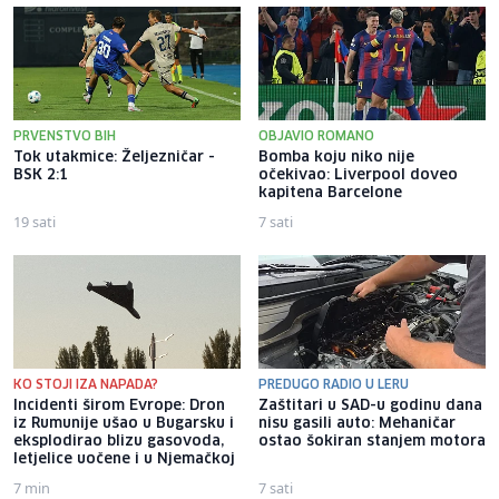
PRVENSTVO BIH
OBJAVIO ROMANO
Tok utakmice: Željezničar -
Bomba koju niko nije
BSK 2:1
očekivao: Liverpool doveo
kapitena Barcelone
19 sati
7 sati
KO STOJI IZA NAPADA?
PREDUGO RADIO U LERU
Incidenti širom Evrope: Dron
Zaštitari u SAD-u godinu dana
iz Rumunije ušao u Bugarsku i
nisu gasili auto: Mehaničar
eksplodirao blizu gasovoda,
ostao šokiran stanjem motora
letjelice uočene i u Njemačkoj
7 min
7 sati