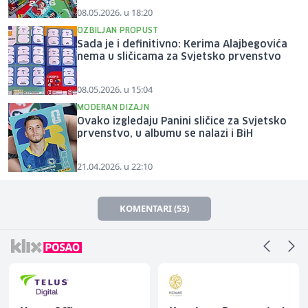
08.05.2026. u 18:20
OZBILJAN PROPUST
Sada je i definitivno: Kerima Alajbegovića
nema u sličicama za Svjetsko prvenstvo
08.05.2026. u 15:04
MODERAN DIZAJN
Ovako izgledaju Panini sličice za Svjetsko
prvenstvo, u albumu se nalazi i BiH
21.04.2026. u 22:10
KOMENTARI (53)