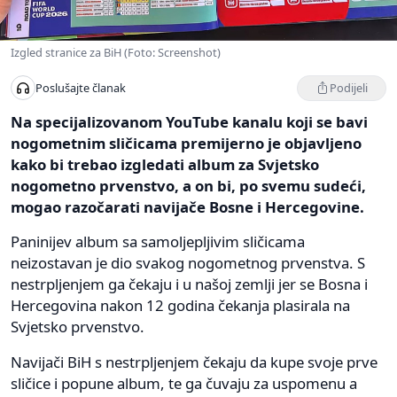
Izgled stranice za BiH (Foto: Screenshot)
Podijeli
Poslušajte članak
Na specijalizovanom YouTube kanalu koji se bavi
nogometnim sličicama premijerno je objavljeno
kako bi trebao izgledati album za Svjetsko
nogometno prvenstvo, a on bi, po svemu sudeći,
mogao razočarati navijače Bosne i Hercegovine.
Paninijev album sa samoljepljivim sličicama
neizostavan je dio svakog nogometnog prvenstva. S
nestrpljenjem ga čekaju i u našoj zemlji jer se Bosna i
Hercegovina nakon 12 godina čekanja plasirala na
Svjetsko prvenstvo.
Navijači BiH s nestrpljenjem čekaju da kupe svoje prve
sličice i popune album, te ga čuvaju za uspomenu a