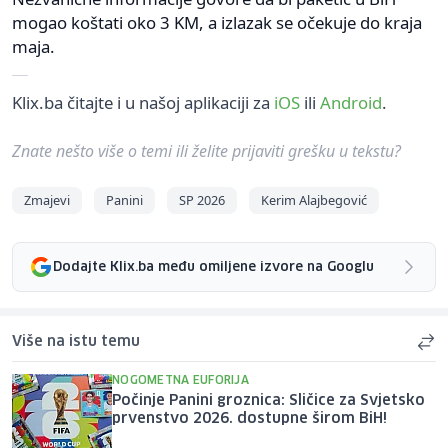
mogao koštati oko 3 KM, a izlazak se očekuje do kraja
maja.
Klix.ba čitajte i u našoj aplikaciji za
iOS
ili
Android
.
Znate nešto više o temi ili želite prijaviti grešku u tekstu?
Zmajevi
Panini
SP 2026
Kerim Alajbegović
Dodajte Klix.ba među omiljene izvore na Googlu
Više na istu temu
NOGOMETNA EUFORIJA
Počinje Panini groznica: Sličice za Svjetsko
prvenstvo 2026. dostupne širom BiH!