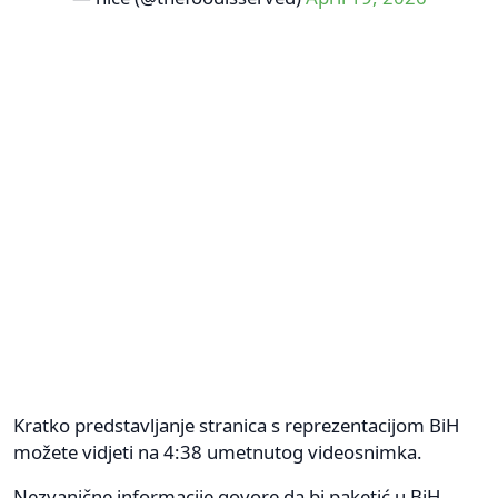
Kratko predstavljanje stranica s reprezentacijom BiH
možete vidjeti na 4:38 umetnutog videosnimka.
Nezvanične informacije govore da bi paketić u BiH