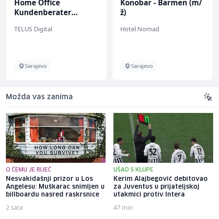
Home Office
Konobar - Barmen (m/
Kundenberater
ž)
(m/w/d) für Vattenfall
TELUS Digital
Hotel Nomad
Sarajevo
Sarajevo
Možda vas zanima
O ČEMU JE RIJEČ
UŠAO S KLUPE
Nesvakidašnji prizor u Los
Kerim Alajbegović debitovao
Angelesu: Muškarac snimljen u
za Juventus u prijateljskoj
billboardu nasred raskrsnice
utakmici protiv Intera
2 sata
47 min