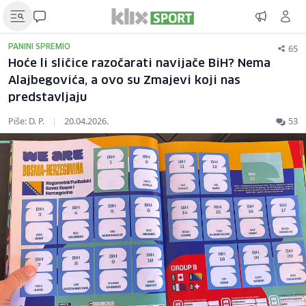
65
PANINI SPREMIO
Hoće li sličice razočarati navijače BiH? Nema
Alajbegovića, a ovo su Zmajevi koji nas
predstavljaju
Piše: D. P.
|
20.04.2026.
53