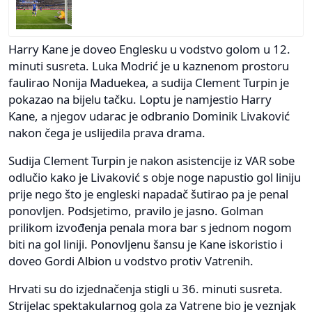
Harry Kane je doveo Englesku u vodstvo golom u 12.
minuti susreta. Luka Modrić je u kaznenom prostoru
faulirao Nonija Maduekea, a sudija Clement Turpin je
pokazao na bijelu tačku. Loptu je namjestio Harry
Kane, a njegov udarac je odbranio Dominik Livaković
nakon čega je uslijedila prava drama.
Sudija Clement Turpin je nakon asistencije iz VAR sobe
odlučio kako je Livaković s obje noge napustio gol liniju
prije nego što je engleski napadač šutirao pa je penal
ponovljen. Podsjetimo, pravilo je jasno. Golman
prilikom izvođenja penala mora bar s jednom nogom
biti na gol liniji. Ponovljenu šansu je Kane iskoristio i
doveo Gordi Albion u vodstvo protiv Vatrenih.
Hrvati su do izjednačenja stigli u 36. minuti susreta.
Strijelac spektakularnog gola za Vatrene bio je veznjak