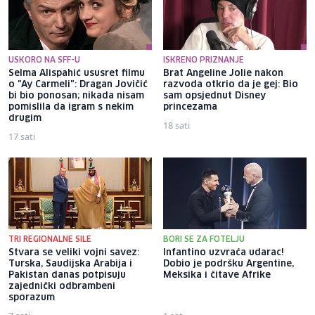
USKORO NA SFF-U
ISKRENO PRIZNANJE
Selma Alispahić ususret filmu
Brat Angeline Jolie nakon
o "Ay Carmeli": Dragan Jovičić
razvoda otkrio da je gej: Bio
bi bio ponosan; nikada nisam
sam opsjednut Disney
pomislila da igram s nekim
princezama
drugim
18 sati
17 sati
TRI REGIONALNE SILE
BORI SE ZA FOTELJU
Stvara se veliki vojni savez:
Infantino uzvraća udarac!
Turska, Saudijska Arabija i
Dobio je podršku Argentine,
Pakistan danas potpisuju
Meksika i čitave Afrike
zajednički odbrambeni
sporazum