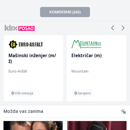
KOMENTARI (242)
Mašinski inženjer (m/
Električar (m)
ž)
Euro-Asfalt
Mountain
Više lokacija
Sarajevo
Možda vas zanima