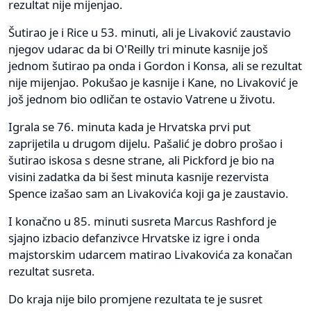
rezultat nije mijenjao.
Šutirao je i Rice u 53. minuti, ali je Livaković zaustavio
njegov udarac da bi O'Reilly tri minute kasnije još
jednom šutirao pa onda i Gordon i Konsa, ali se rezultat
nije mijenjao. Pokušao je kasnije i Kane, no Livaković je
još jednom bio odličan te ostavio Vatrene u životu.
Igrala se 76. minuta kada je Hrvatska prvi put
zaprijetila u drugom dijelu. Pašalić je dobro prošao i
šutirao iskosa s desne strane, ali Pickford je bio na
visini zadatka da bi šest minuta kasnije rezervista
Spence izašao sam an Livakovića koji ga je zaustavio.
I konačno u 85. minuti susreta Marcus Rashford je
sjajno izbacio defanzivce Hrvatske iz igre i onda
majstorskim udarcem matirao Livakovića za konačan
rezultat susreta.
Do kraja nije bilo promjene rezultata te je susret