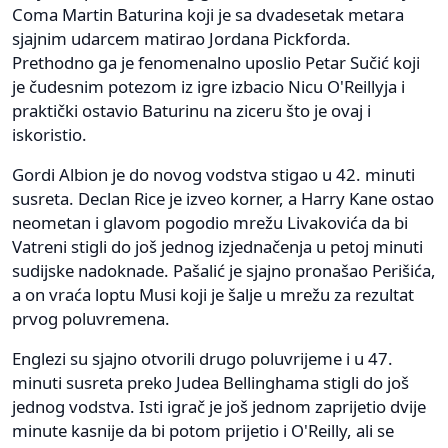
Coma Martin Baturina koji je sa dvadesetak metara
sjajnim udarcem matirao Jordana Pickforda.
Prethodno ga je fenomenalno uposlio Petar Sučić koji
je čudesnim potezom iz igre izbacio Nicu O'Reillyja i
praktički ostavio Baturinu na ziceru što je ovaj i
iskoristio.
Gordi Albion je do novog vodstva stigao u 42. minuti
susreta. Declan Rice je izveo korner, a Harry Kane ostao
neometan i glavom pogodio mrežu Livakovića da bi
Vatreni stigli do još jednog izjednačenja u petoj minuti
sudijske nadoknade. Pašalić je sjajno pronašao Perišića,
a on vraća loptu Musi koji je šalje u mrežu za rezultat
prvog poluvremena.
Englezi su sjajno otvorili drugo poluvrijeme i u 47.
minuti susreta preko Judea Bellinghama stigli do još
jednog vodstva. Isti igrač je još jednom zaprijetio dvije
minute kasnije da bi potom prijetio i O'Reilly, ali se