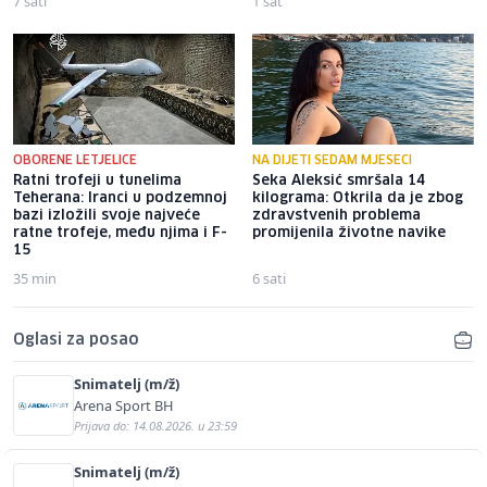
7 sati
1 sat
OBORENE LETJELICE
NA DIJETI SEDAM MJESECI
Ratni trofeji u tunelima
Seka Aleksić smršala 14
Teherana: Iranci u podzemnoj
kilograma: Otkrila da je zbog
bazi izložili svoje najveće
zdravstvenih problema
ratne trofeje, među njima i F-
promijenila životne navike
15
35 min
6 sati
Oglasi za posao
Snimatelj (m/ž)
Arena Sport BH
Prijava do: 14.08.2026. u 23:59
Snimatelj (m/ž)