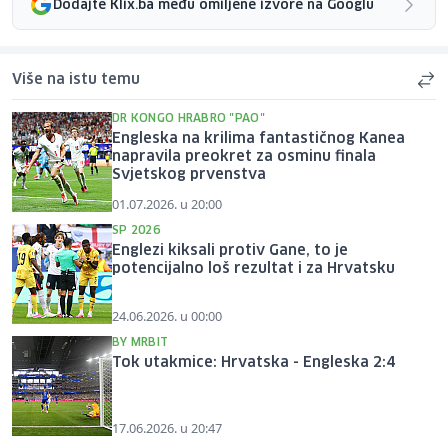
Dodajte Klix.ba među omiljene izvore na Googlu
Više na istu temu
DR KONGO HRABRO "PAO"
Engleska na krilima fantastičnog Kanea
napravila preokret za osminu finala
Svjetskog prvenstva
01.07.2026. u 20:00
SP 2026
Englezi kiksali protiv Gane, to je
potencijalno loš rezultat i za Hrvatsku
24.06.2026. u 00:00
BY MRBIT
Tok utakmice: Hrvatska - Engleska 2:4
17.06.2026. u 20:47