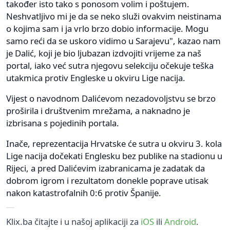
također isto tako s ponosom volim i poštujem.
Neshvatljivo mi je da se neko služi ovakvim neistinama
o kojima sam i ja vrlo brzo dobio informacije. Mogu
samo reći da se uskoro vidimo u Sarajevu", kazao nam
je Dalić, koji je bio ljubazan izdvojiti vrijeme za naš
portal, iako već sutra njegovu selekciju očekuje teška
utakmica protiv Engleske u okviru Lige nacija.
Vijest o navodnom Dalićevom nezadovoljstvu se brzo
proširila i društvenim mrežama, a naknadno je
izbrisana s pojedinih portala.
Inače, reprezentacija Hrvatske će sutra u okviru 3. kola
Lige nacija dočekati Englesku bez publike na stadionu u
Rijeci, a pred Dalićevim izabranicama je zadatak da
dobrom igrom i rezultatom donekle poprave utisak
nakon katastrofalnih 0:6 protiv Španije.
Klix.ba čitajte i u našoj aplikaciji za
iOS
ili
Android
.