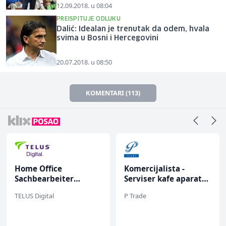
12.09.2018. u 08:04
PREISPITUJE ODLUKU
Dalić: Idealan je trenutak da odem, hvala
svima u Bosni i Hercegovini
20.07.2018. u 08:50
KOMENTARI (113)
Home Office
Komercijalista -
Sachbearbeiter
Serviser kafe aparata
(m/w/d) für einen
(m/ž)
TELUS Digital
P Trade
bekannten deutschen
Energieversorger