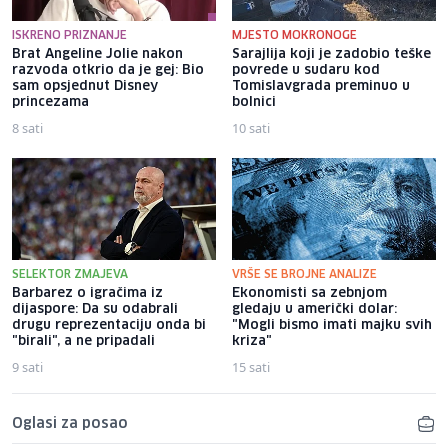
ISKRENO PRIZNANJE
MJESTO MOKRONOGE
Brat Angeline Jolie nakon
Sarajlija koji je zadobio teške
razvoda otkrio da je gej: Bio
povrede u sudaru kod
sam opsjednut Disney
Tomislavgrada preminuo u
princezama
bolnici
8 sati
10 sati
SELEKTOR ZMAJEVA
VRŠE SE BROJNE ANALIZE
Barbarez o igračima iz
Ekonomisti sa zebnjom
dijaspore: Da su odabrali
gledaju u američki dolar:
drugu reprezentaciju onda bi
"Mogli bismo imati majku svih
"birali", a ne pripadali
kriza"
9 sati
15 sati
Oglasi za posao