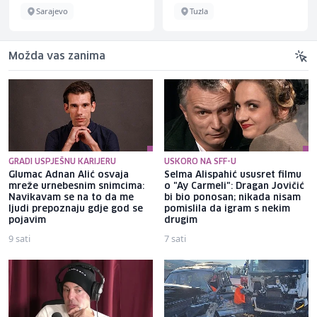
Sarajevo
Tuzla
Možda vas zanima
GRADI USPJEŠNU KARIJERU
USKORO NA SFF-U
Glumac Adnan Alić osvaja
Selma Alispahić ususret filmu
mreže urnebesnim snimcima:
o "Ay Carmeli": Dragan Jovičić
Navikavam se na to da me
bi bio ponosan; nikada nisam
ljudi prepoznaju gdje god se
pomislila da igram s nekim
pojavim
drugim
9 sati
7 sati