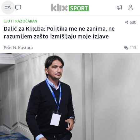
630
LJUT I RAZOČARAN
Dalić za Klix.ba: Politika me ne zanima, ne
razumijem zašto izmišljaju moje izjave
Piše: N. Kustura
113