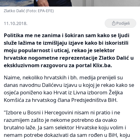
Zlatko Dalić (Foto: EPA-EFE)
11.10.2018.
Podijeli
Politika me ne zanima i šokiran sam kako se ljudi
služe lažima te izmišljaju izjave kako bi iskoristili
moju popularnost i uticaj, rekao je selektor
hrvatske nogometne reprezentacije Zlatko Dalić u
ekskluzivnom razgovoru za portal Klix.ba.
Naime, nekoliko hrvatskih i bh. medija prenijeli su
danas navodnu Dalićevu izjavu u kojoj je rekao kako se
osjeća poniženo kao Hrvat iz Livna izborom Željka
Komšića za hrvatskog člana Predsjedništva BiH.
"Izbore u Bosni i Hercegovini nisam ni pratio i ne
razumijem zašto je nekome potrebno da ovako
brutalno laže. Ja sam selektor Hrvatske koju volim i
nemam potrebe dokazivati da sam rođen u BiH, koju