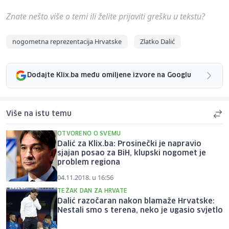
Znate nešto više o temi ili želite prijaviti grešku u tekstu?
nogometna reprezentacija Hrvatske
Zlatko Dalić
Dodajte Klix.ba među omiljene izvore na Googlu
Više na istu temu
OTVORENO O SVEMU
Dalić za Klix.ba: Prosinečki je napravio
sjajan posao za BiH, klupski nogomet je
problem regiona
04.11.2018. u 16:56
TEŽAK DAN ZA HRVATE
Dalić razočaran nakon blamaže Hrvatske:
Nestali smo s terena, neko je ugasio svjetlo