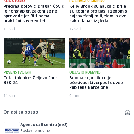
KLIX STUDIO
POZIRALA U BIKINIJU
Predrag Kojović: Dragan Čović
Kelly Brook su naučnici prije
je hohštapler, zakoni se ne
10 godina proglasili ženom s
sprovode jer BiH nema
najsavršenijim tijelom, a evo
praktični suverenitet
kako danas izgleda
11 sati
17 sati
PRVENSTVO BIH
OBJAVIO ROMANO
Tok utakmice: Željezničar -
Bomba koju niko nije
BSK 2:1
očekivao: Liverpool doveo
kapitena Barcelone
11 sati
9 min
Oglasi za posao
Agent u call centru (m/ž)
Poslovne novine