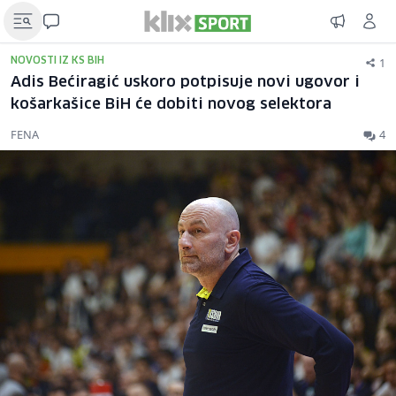
1
NOVOSTI IZ KS BIH
Adis Bećiragić uskoro potpisuje novi ugovor i
košarkašice BiH će dobiti novog selektora
FENA
4