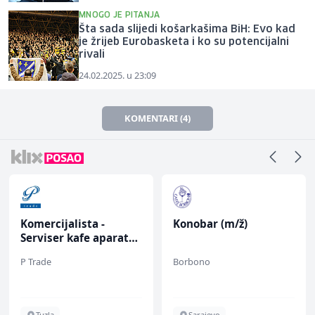
MNOGO JE PITANJA
Šta sada slijedi košarkašima BiH: Evo kad
je žrijeb Eurobasketa i ko su potencijalni
rivali
24.02.2025. u 23:09
KOMENTARI (4)
Komercijalista -
Konobar (m/ž)
Serviser kafe aparata
(m/ž)
P Trade
Borbono
Tuzla
Sarajevo