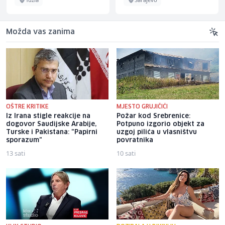
Možda vas zanima
OŠTRE KRITIKE
MJESTO GRUJIČIĆI
Iz Irana stigle reakcije na
Požar kod Srebrenice:
dogovor Saudijske Arabije,
Potpuno izgorio objekt za
Turske i Pakistana: "Papirni
uzgoj pilića u vlasništvu
sporazum"
povratnika
13 sati
10 sati