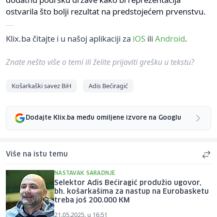
ostvarila što bolji rezultat na predstojećem prvenstvu.
Klix.ba čitajte i u našoj aplikaciji za
iOS
ili
Android
.
Znate nešto više o temi ili želite prijaviti grešku u tekstu?
Košarkaški savez BiH
Adis Bećiragić
Dodajte Klix.ba među omiljene izvore na Googlu
Više na istu temu
NASTAVAK SARADNJE
Selektor Adis Bećiragić produžio ugovor,
bh. košarkašima za nastup na Eurobasketu
treba još 200.000 KM
21.05.2025. u 16:51