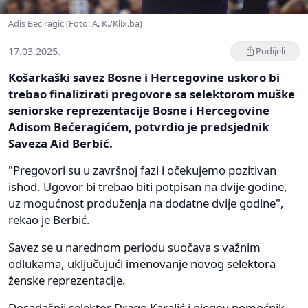
Adis Bećiragić (Foto: A. K./Klix.ba)
17.03.2025.
Podijeli
Košarkaški savez Bosne i Hercegovine uskoro bi
trebao finalizirati pregovore sa selektorom muške
seniorske reprezentacije Bosne i Hercegovine
Adisom Bećeragićem, potvrdio je predsjednik
Saveza Aid Berbić.
"Pregovori su u završnoj fazi i očekujemo pozitivan
ishod. Ugovor bi trebao biti potpisan na dvije godine,
uz mogućnost produženja na dodatne dvije godine",
rekao je Berbić.
Savez se u narednom periodu suočava s važnim
odlukama, uključujući imenovanje novog selektora
ženske reprezentacije.
Dosadašnji selektor Drago Karalić i njegov pomoćnik