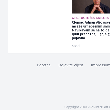
GRADI USPJEŠNU KARIJERU
Glumac Adnan Alić osv
mreže urnebesnim sni
Navikavam se na to d
ljudi prepoznaju gdje 
pojavim
5 sati
Dojavite vijest
Impressu
Početna
Copyright 2000-2026 InterSoft 