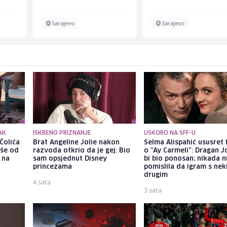
Sarajevo
Sarajevo
AK
ISKRENO PRIZNANJE
USKORO NA SFF-U
Čolića
Brat Angeline Jolie nakon
Selma Alispahić ususret 
iše od
razvoda otkrio da je gej: Bio
o "Ay Carmeli": Dragan J
 na
sam opsjednut Disney
bi bio ponosan; nikada 
princezama
pomislila da igram s ne
drugim
4 sata
3 sata