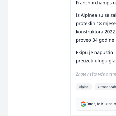
Franchorchamps ov
Iz Alpinea su se 
proteklih 18 mjese
konstruktora 2022.
proveo 34 godine 
Ekipu je napustio 
preuzeti ulogu gla
Znate nešto više o temi 
Alpine
Otmar Szaf
Dodajte Klix.ba 