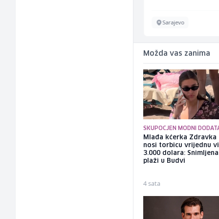
Velika Kladuša
Sarajevo
Možda vas zanima
SKUPOCJEN MODNI DODAT
Mlađa kćerka Zdravka 
nosi torbicu vrijednu v
3.000 dolara: Snimljena
plaži u Budvi
4 sata