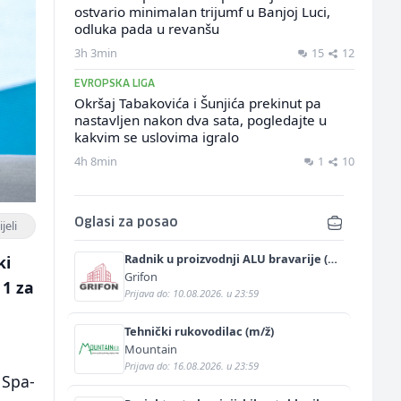
ostvario minimalan trijumf u Banjoj Luci,
odluka pada u revanšu
3h 3min
15
12
EVROPSKA LIGA
Okršaj Tabakovića i Šunjića prekinut pa
nastavljen nakon dva sata, pogledajte u
kakvim se uslovima igralo
4h 8min
1
10
Oglasi za posao
jeli
Radnik u proizvodnji ALU bravarije (m/
ki
ž)
Grifon
 1 za
Prijava do: 10.08.2026. u 23:59
Tehnički rukovodilac (m/ž)
Mountain
Prijava do: 16.08.2026. u 23:59
 Spa-