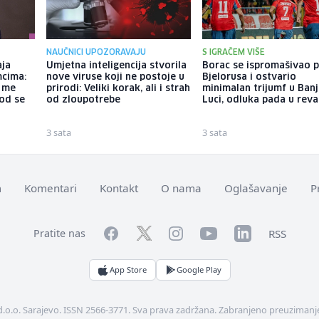
NAUČNICI UPOZORAVAJU
S IGRAČEM VIŠE
aja
Umjetna inteligencija stvorila
Borac se ispromašivao p
mcima:
nove viruse koji ne postoje u
Bjelorusa i ostvario
a me
prirodi: Veliki korak, ali i strah
minimalan trijumf u Banj
god se
od zloupotrebe
Luci, odluka pada u rev
3 sata
3 sata
m
Komentari
Kontakt
O nama
Oglašavanje
P
Facebook
YouTube
LinkedIn
Twitter
Instagram
RSS
Pratite nas
App Store
Google Play
d.o.o. Sarajevo. ISSN 2566-3771. Sva prava zadržana. Zabranjeno preuzimanje