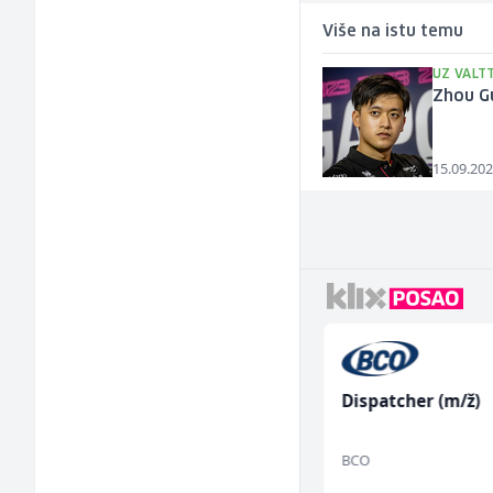
Više na istu temu
UZ VALT
Zhou G
15.09.202
Građevinski inženjer
Dispatcher (m/ž)
(m/ž)
MC-Stella
BCO