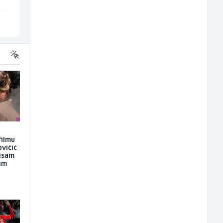
Sarajevo
Više lokacija
filmu
ovičić
nisam
kim