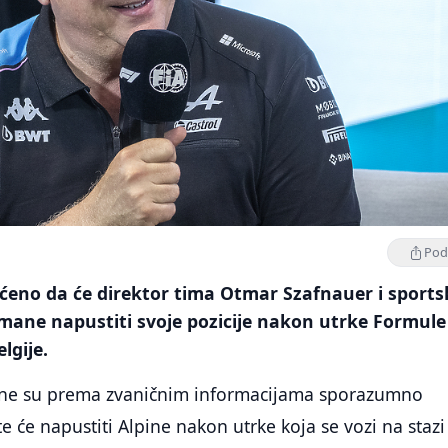
Podi
pćeno da će direktor tima Otmar Szafnauer i sports
mane napustiti svoje pozicije nakon utrke Formule
lgije.
ane su prema zvaničnim informacijama sporazumno
e će napustiti Alpine nakon utrke koja se vozi na stazi