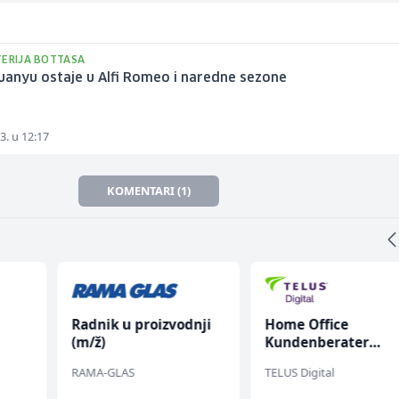
TERIJA BOTTASA
uanyu ostaje u Alfi Romeo i naredne sezone
3. u 12:17
KOMENTARI (1)
Radnik u proizvodnji
Home Office
(m/ž)
Kundenberater
(m/w/d) für Vattenf
RAMA-GLAS
TELUS Digital