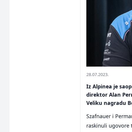
28.07.2023.
Iz Alpinea je sao
direktor Alan Per
Veliku nagradu Be
Szafnauer i Perm
raskinuli ugovore t