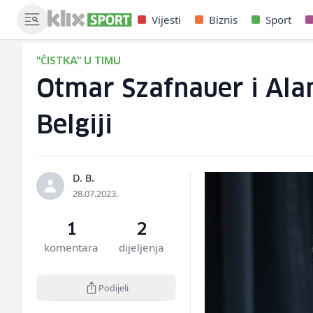
Vijesti
Biznis
Sport
"ČISTKA" U TIMU
Otmar Szafnauer i Ala
Belgiji
D. B.
28.07.2023.
1
2
komentara
dijeljenja
Podijeli