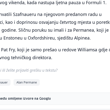
og vikenda, kada nastupa ljetna pauza u Formuli 1.
zahvatili Szafnaueru na njegovom predanom radu u
ci, kao i doprinosu osvajanju četvrtog mjesta u poret
 godine. Sličnu poruku su imali i za Permanea, koji je
u Enstoneu u Oxfordshireu, sjedištu Alpinea.
i Pat Fry, koji je samo prešao u redove Williamsa gdje 
vnog tehničkog direktora.
ili želite prijaviti grešku u tekstu?
nauer
Alan Permane
među omiljene izvore na Googlu