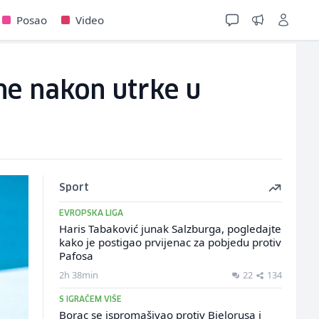
Posao
Video
ne nakon utrke u
Sport
EVROPSKA LIGA
Haris Tabaković junak Salzburga, pogledajte
kako je postigao prvijenac za pobjedu protiv
Pafosa
2h 38min
22
134
S IGRAČEM VIŠE
Borac se ispromašivao protiv Bjelorusa i